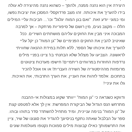
היצירה אין הוא נהנה ממנה, ולהפך – כשהוא נהנה מהיצירה לא עולה
בידו להעריך את איכותה. זהו מצב פרדוקסלי המסכן את יציבות נפשו,
ומי כמוני יודע זאת. "ואם בגן המוח יגלגל" וכו'… חביבות עליי המילים
הללו – מקצב נעים, מין רושם של סיפוריות מרתקת – אך למרבה
המבוכה איני מבין את החוקים עליהם מושתתים השירים. ככל
שאיטיב להבין את החוקים הפנימיים של "גן המוח" כן יקל עליי
להעריך את איכותו של הספר, ללא תלות במידת ההנאה שחוויתי
לראשונה. הצביעו על מצלול שלא הבחנתי בו! ציינו בפניי מילים
נרדפות החוזרות במרווחים ריתמיים! חישפו מערכות ציטוטים
מרומזות מההיסטוריה של השירה העברית! או אז אוכל להכיר
בתחכום. אלמד לזהות את העניין, את הערך התרבותי, את האיכות.
גלו את עיניי!
ודווקא כשנראה כי "גן המוח" ייוותר שקוע במצולות אי-ההבנה
מתרחש הנס הגדול של הביקורת המפרשת: אין לך אלא לפטפט קצת
על "גן המוח" בנימה עניינית, ומיד מתחיל להשתרר סדר בתוהו ובוהו.
ספר על הבלבול שאתה נתקף בניסיונך להגדיר את סגנונו של שיר, ציין
את התרשמותך כאילו קבוצות מילים סמוכות נקטפו מעולמות שונים