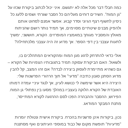
כמה חבל! דבר מכל אלה לא יתגשם. איני יכול לכתוב ביקורת שכזו על
"גן המוח". השירים דוחים מעליהם כל הסבר שגרתי ושמים ללעג כל
ניסיון לחשוף רצף הגיוני וסדר קבוע. אפשר אמנם לסחוט אותם
ולהפיק מבנים שיטתיים מסוימים, אך תמיד נותר רושם שהניתוח
מאולץ והמסביר מגוחך במאמציו המופרזים. הקורא, חוששני, ימשיך
לתעות עצבני בין דפי הספר. אך מדוע זה היה עצבני מלכתחילה?
אולי כדאי להתרחק לרגע מגן המוח ומהקוראים המתהלכים בו,
ולשאול: האם הביקורת עסוקה תמיד בתגובותיו הצפויות של הקורא –
גם כשהיא מתיימרת לעסוק ביצירה לבדה? אם זהו המצב, קל להבין
מדוע הסתנן סגנון כתיבה "מדעי" אל תוך הרהורי הפרשנות שלי:
היצירה היא אשר שימשה לי כנושא לעיון, אך לנגד עיניי עמדה דמותו
האובדת של הקורא הלוקה בעצביו במהלך מסעו בין נפתולי גן המוח.
הפירוש, ההסבר וההבהרה הפכו לסם ההרגעה לקורא המתייסר,
מתנת המבקר המודאג.
נכון, ביקורות אינן פרשניות בהכרח. ביקורת אישית ונטולת יומרות
"מדעיות" תופשת מקום של כבוד במוספי העיתונים ואף מסתננת