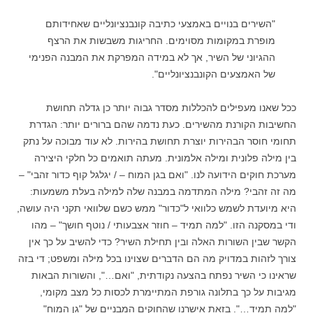
"השירים בנויים באמצעי כתיבה קונבנציונליים שאחידותם
מופרת במקומות מסוימים. החריגות משבשות את הרצף
ההגיוני של השיר, אך לא במידה המפרקת את המבנה הפנימי
של האמצעים הקונבנציונליים".
ככל שאנו מעפילים להכללות מסדר גבוה יותר כן גדלה תחושת
החשיבות הקורנת מהשירים. כעת נדמה שהם ברורים יותר: הגדרת
תחומי חוסר הבהירות יוצרת תחושת בהירות. לא עוד מבוכה על נתק
בין מילה פלונית ומילה אלמונית. מעתה תואמים כל חלקי היצירה
מערכת חוקים הידועה לנו. "ואם בגן המוח – / יגלגל קוף כדור זהבי" –
מה זה זהבי? מילה המתדמה במבנה שלה למילה בעלת משמעות:
היא מיועדת לשמש כלוואי ל"כדור" ממש כשם שלוואי תקני היה עושה,
ודי במסקנה הזו. "למה תמיד – חוזר אצבעותי / נוטף חושך" – מהו
הקשר שבין השורות האלה ובין תחילת השיר? כדי להשיב על כך אין
צורך לזהות במדויק מה הם הדברים שצוינו בכל מילה ומשפט; די בזה
שראינו כי השיר נפתח בהצעה נקודתית, "ואם…", והשורות הבאות
מגיבות על כך בתלונה גורפת המתיימרת לכסות כל מצב מקומי,
"למה תמיד…". בזאת אישרנו שהחוקים המבניים של "גן המוח"