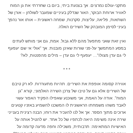
מתקני-עולם נמרצים. אך בצנעת ביתי, ביום בו שחררתי את גן המוח
לאוויר ארוחת הבוקר, האור שנדלק בעיניים שמעבר לשולחן – אורן של
השתאות, פליאה, עליצות, סקרנות, שמחה ראשונית – אותו אור נהפך
בעיני לסימן המובהק של השירים האלה.
ואין זאת שאני מתפעל מהם ללא גבול. אמת, גם אני מותש לעתים
במסע המתמשך על-פני שורות שאינן מובנות. אך "אולי אי שם יעפעף
לי גם עדן מצולו"… יעפעף לי גם עדן – מילים מהפנטות, לא?
* * *
אווירה קסומה אופפת את השירים. תהיות מתעוררות. לא רק טיבם
של השירים אלא גם על טיבו של צרכן השירה האלמוני, קורא "גן
המוח". אודה על האמת, אני משוכנע שאפילו הפקיד האפור עשוי
לאבד משהו משמחתו הראשונית לו המשכנו להשמיע באזניו קטעים
ארוכים מתוך הספר. אך אל לנו להעכיר את רוחו; הבנה רצינית בענייני
שירה אינה משימה היאה לכתפיו של כל אחד. יש להטיל אותה על
האישיות המתאימה: תרבותית, משכילה וחפה מדעה קדומה על