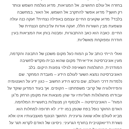
בחזרה אל עולם החושים, אל המציאות, מדוע נעלמת השמש ונותר
רק חושך? מדוע אפשר להתקרב אל השמש, אל האור, במחשבה
בלבד? מדוע שקועים החיים עצמם באפילה נצחית? זעקה כנה עולה
ונשמעת מבין השורות הללו, זעקה אודות עליבותם הנצחית של
החיים. כאבה הוא כאב ההתבגרות, ומבטה בוחן את המציאות בעין
חודרת ומפוקחת מאשליות.
ואולי הייתי כותב על גן המוח כעל מקום משכנן של התבונה והקדמה,
מעין אוניברסיטה אידיאית? מקום שהוא כבית-מקדש לחשיבה
המודרנית, התגלמות השאיפה לגילוי צפונות היקום. בלב
האוניברסיטה נמצא השער לעולם הידע – מעבדת המחקר. שם
נלמדות דרכי העולם, שם נרכש הידע החשוב – כגון ידע על האנטומיה
והפיזיולוגיה של קרובי משפחתנו – הקופים. אך בעוד המדען שוקד על
עבודתו מתגלגלות תגליותיו עד שהן מוצאות את מקומן הרחק מ"גן
המוח" – האוניברסיטה – ולבסוף הן מנוצלות בתעשיית המלחמה.
האדם החוקר נופל בפח שטמן במו ידיו. לא תרופה למחלות הוא
מביא לעולם אלא שואה גרעינית. החושך הנוטף מאצבעותיו אינו אלא
נשורת רדיואקטיבית בחורף הגרעיני. ניסיונו של האדם לקרוא תגר על