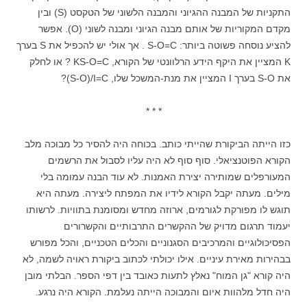
התקניות של המבנה ההגיוני והמבנה הלשוני של הטקסט (S) ובין
מקדם המקוריות של אותם מבנה הגיוני ומבנה לשוני (O). אפשר
להציע נוסחה פשוטה ביותר: S-O=C . אך אולי יש להכפיל את S בערך
K המציין את היקף הידע הרלוונטי של הקורא, KS-O=C ? או לחלק
את S-O בערך I המציין את מנת-המשכל שלו, S-O)/I=C)?
* * *
כזו הייתה הביקורת שהייתי כותב. בכוחה היה להסיר כל מבוכה מלב
הקורא הפוטנציאלי. סוף סוף לא היה עליו לסבול את הרשמים
המעורפלים שמותירה יצירת האמנות. לא עוד הבנה עמומה בלי
מילים. מעתה יקבל הקורא לידיו את המפתח ליצירה. מעתה היא
תוגש לו מפורקת לגורמים, ארוזה מחדש ומסומנת בתוויות. לרשותו
יעמוד תרגום מדויק של ההקשרים התרבותיים והקשרורים
הפסיכולוגיים והמרכיבים הסגנוניים והכלים הטכניים, והכל מפורש
בבהירות מאירת עיניים. אילו יכולתי לכתוב ביקורת ראויה לשמה, לא
היה קורא "גן המוח" נאלץ לתעות כאובד בין דפי הספר. הבלתי מובן
היה חדל מלהוות איום והמבוכה הייתה נעלמת. הקורא היה נרגע.