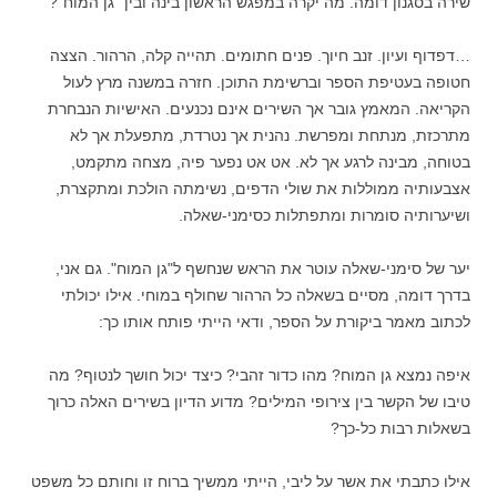
שירה בסגנון דומה. מה יקרה במפגש הראשון בינה ובין "גן המוח"?
…דפדוף ועיון. זנב חיוך. פנים חתומים. תהייה קלה, הרהור. הצצה
חטופה בעטיפת הספר וברשימת התוכן. חזרה במשנה מרץ לעול
הקריאה. המאמץ גובר אך השירים אינם נכנעים. האישיות הנבחרת
מתרכזת, מנתחת ומפרשת. נהנית אך נטרדת, מתפעלת אך לא
בטוחה, מבינה לרגע אך לא. אט אט נפער פיה, מצחה מתקמט,
אצבעותיה ממוללות את שולי הדפים, נשימתה הולכת ומתקצרת,
ושיערותיה סומרות ומתפתלות כסימני-שאלה.
יער של סימני-שאלה עוטר את הראש שנחשף ל"גן המוח". גם אני,
בדרך דומה, מסיים בשאלה כל הרהור שחולף במוחי. אילו יכולתי
לכתוב מאמר ביקורת על הספר, ודאי הייתי פותח אותו כך:
איפה נמצא גן המוח? מהו כדור זהבי? כיצד יכול חושך לנטוף? מה
טיבו של הקשר בין צירופי המילים? מדוע הדיון בשירים האלה כרוך
בשאלות רבות כל-כך?
אילו כתבתי את אשר על ליבי, הייתי ממשיך ברוח זו וחותם כל משפט