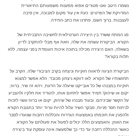
נשמרו היטב ואנו פטורים אפוא מפענוח משמעותם התיאורית
המדויקת של הפרטים. כעת אין עוד מקום למבוכה, אין סיבה
לעצבנות. ברוך השם, פתרנו את כתב-החידה.
פג המתח ששרר בין היצירה הערטילאית לחשיבה התבניתית של
הקורא. הביקורת עשתה את שלה, וזאת אף מבלי להתקרב לדיון
בשאלה, האם היצירה מכילה בתוכה איכות העומדת בפני עצמה, ללא
תלות בקורא?
הביקורת הציגה לראווה חוקיות וניצחה בקרב הציבורי שלה, הקרב על
תחושותיו של הקורא. לאו דווקא ניצחון מכובד: הלא אפשר למצוא
חוקיות במבנהו של כל אובייקט שיעלה על הדעת, ויהא זה שיר, ברווז,
יקום או שיהוק! תמיד אפשר לתחום אותו, להגדיר את חלקיו ולהצביע
על הקשר שביניהם. ובעוד מבנהו של שיהוק, יקום או ברווז עשוי לזכות
לניתוח חסר פניות, מבקר השיר עלול להיות טרוד יותר בתגובת הקורא
ולהפגין את חוכמתו באמצעות הגדרות והכללות רחבות שנועדו לסבר
את האוזן. והאמצעים הללו יכולים לפעול את פעולתם על הקורא
כאשר ההכללה רחבה עד כדי כך שלמעשה אינה עוסקת עוד ביצירה