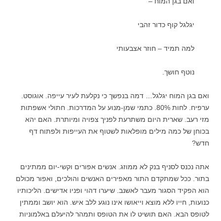
ואם בגן המוח –
יגלגל קוף כדור זהבי
למה תמיד – חוזר אצבעותי
נוטף חושך.
ואם בגן המוח יגלגל… דמה בנפשך כי נקלעת לעיר עייפה. אוגוסט.
ערפיח. לחות 80%. כתמי שמן-מנוע על המדרכות. חתולי אשפתות
מזי רעב. שארית היום משתרעת לפניך צפויה ומיותרת. האם יהא
בכוחן של כמה מילים מופלאות לשטוף את העייפות ולפתוח דף
חדש?
אתה נכנס לסניף בנק לא ממוזג. אנשים אפורים וקשי-יום ממתינים
בתור. ככל שמתקדם התור מאפירים האנשים והולכים, ואפור מכולם
הוא הפקיד הסגור מעבר לאשנב. שיערו דהוי ופניו אדישים. הליכותיו
כנועות, חייו ללא מוצא וייאושו אינו נוגע ללב איש. הוא יושב וממתין
לטופס הבא. האם תושיט לו את הטופס ותמהר להיעלם באלמוניות