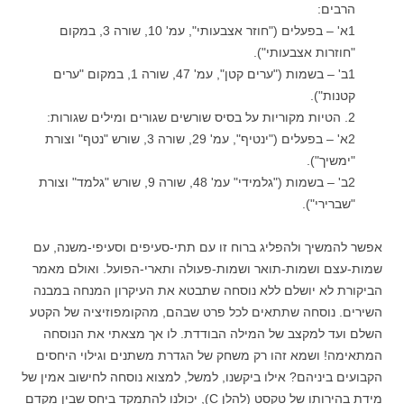
הרבים:
1א' – בפעלים ("חוזר אצבעותי", עמ' 10, שורה 3, במקום
"חוזרות אצבעותי").
1ב' – בשמות ("ערים קטן", עמ' 47, שורה 1, במקום "ערים
קטנות").
2. הטיות מקוריות על בסיס שורשים שגורים ומילים שגורות:
2א' – בפעלים ("ינטיף", עמ' 29, שורה 3, שורש "נטף" וצורת
"ימשיך").
2ב' – בשמות ("גלמידי" עמ' 48, שורה 9, שורש "גלמד" וצורת
"שברירי").
אפשר להמשיך ולהפליג ברוח זו עם תתי-סעיפים וסעיפי-משנה, עם
שמות-עצם ושמות-תואר ושמות-פעולה ותארי-הפועל. ואולם מאמר
הביקורת לא יושלם ללא נוסחה שתבטא את העיקרון המנחה במבנה
השירים. נוסחה שתתאים לכל פרט שבהם, מהקומפוזיציה של הקטע
השלם ועד למקצב של המילה הבודדת. לו אך מצאתי את הנוסחה
המתאימה! ושמא זהו רק משחק של הגדרת משתנים וגילוי היחסים
הקבועים ביניהם? אילו ביקשנו, למשל, למצוא נוסחה לחישוב אמין של
מידת בהירותו של טקסט (להלן C), יכולנו להתמקד ביחס שבין מקדם