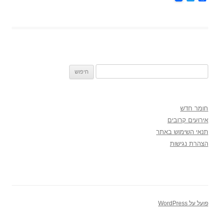
w
a
i
c
t
e
t
b
e
o
r
o
k
חיפוש:
חומר חדש
אירועים קרובים
תנאי השימוש באתר
הצהרת נגישות
פועל על WordPress