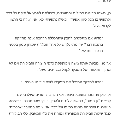
עצמה…
כן, משהו מקומם במילים ובמושגים, ביכולתם לאמץ אל חיקם כל דבר
ולתפוש בו מכל כיוון אפשרי. וכאילו נתפשתי כאן אני, עולה בי הרצון
לקרוא בקול:
"מדוע אנו מתקשים להבין שההכללה הרחבה אינה מחזיקה
בתוכה דבר? עד מתי נלך שולל אחר הכללות שכוחן טמון בקסמן
הרטורי ותו לא!"
אך מנין נובעת אותה גישה מפוקפקת כלפי היצירה והביקורת אם לא
מתוך התאוותו של המבקר לקהל מעריצים משלו:
"הבוז למבקר המנצל את תפקידו לשם קידומו העצמי!"
אך כאן אני נזכר בעצמי, ונעצר. אני נזכר בהרהורים שעלו בי עם
קריאת "גן המוח", בתשוקה לנתח ולהבין, בדרך שהסתבכה וברשימה
היומרנית שצמחה ממנה בסופו של דבר. אני צופה במאבק שהכרזתי
כנגד שיטת הביקורת המפרשת ומזהה את כלי המאבק, כלי הביקורת