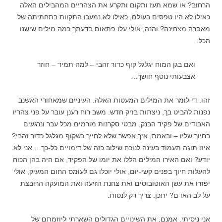
הרחוב? או שמא תעז ותקום ותקרע את הצהריים המהבילים האלה
כאילו לא היו טפסים בעולם, כאילו לא נמעכו התקוות בתחתיתה של
מאפרה מצחינה? והנה, אולי עלו פתאום בדעתך כמה מילים שישנו
הכל:
ואם בגן המוח יגלגל קוף כדור זהבי – למה תמיד – חוזר
אצבעותי נוטף חושך…
זהו. די לומר את המילים המעטות האלה. העיניים שמאחורי האשנב
נפנות להביט בך, ניצתות בזיק חדש. משב רוח רענן עובר על פני צהריו
האבודים של פקיד הבנק. מבטי סקרנות מורמים מכל עבר ונרגעים
בחיוך שליו – ובאמת, איך אפשר שלא לחייך כשקוף מגלגל כדור זהבי?
איזו תוגה תעמוד בעינה לנוכח שילוב כזה של דימויים כל-כך… אני לא
יודע? ואם האירו המילים הללו את יומו של הפקיד, אם היה בהן הכוח
להעלות חיוך בפנים קשי-יום, אולי יוכלו גם לעומס החום המעיק, אולי
יפזרו את עשן האוטובוסים ואת צחנת הזיעה ואת המועקה הרובצת
על לב האדם? יתכן. צריך רק לנסות.
אני ניסיתי. אמנם, את השינויים הגדולים השארתי ליוזמתם של