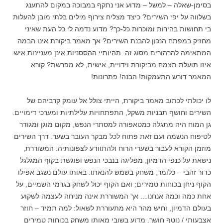
בסימן-שאלה – למשל – מדוע אני נתקף במבוכה במקום להתענג
בשלווה על יפי השירים? כיצד מצליח צירוף מילים בלתי מובן להעלות
בי תחושות בהירות ומוכרות כל-כך? מדוע נדמה לי כל העת שאיני
מחזיק במפתח הנכון להבנת השירים? אך מאמר ביקורת אינו הבמה
המתאימה להרהורים מסוג זה. תהיותיי ההססניות אינן מעניינות איש.
איזו תועלת תצמח מביקורת וידויית, אישית, לא מפרשת? קורא
המאמר דורש התעמקות! הבנה! פתרונות!
לו יכולתי לכתוב מאמר ביקורת, הייתי צולל אל עומק קרביהם של
השירים וחושף תבניות משקל, התפתחויות עלילתיות ומערכי דימויים.
גן המוח היה מתגלה כמטאפורה למסתרי הנפש, מקום מוגן ומגודר
לטיפוח הנשמה ועם זאת פתוח לכל מבקר העובר בשער. דרך השירים
מוזמן הקורא לעבור בשערי הרוח ולהתוודע לצפונותיה. המשוררת,
נישאת על כנפי הדמיון, מפליגה בנבכי הנפש ופוגשת בקוף המגלגל
כדור זהבי – כלומר, משחק בשמש להנאתו. באותו עולם נשגב אפילו
הקוף ניחן בכוחות טמירים; ואם הקוף יכול לשחק בגרמי השמיים, על
אחת כמה וכמה אנחנו… אך המשוררת אינה מניחה לעצמה לשקוע
בעולם הדמיון, וחיש מהר היא מתעוררת לשאול: למה תמיד – חוזר
אצבעותי / נוטף חושך. מדוע בשובי מאותו משחק בכוחות טמירים