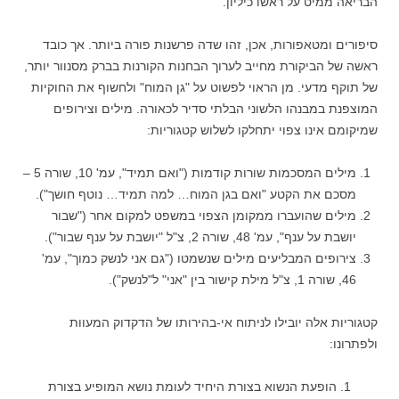
הבריאה ממיט על ראשו כיליון.
סיפורים ומטאפורות, אכן, זהו שדה פרשנות פורה ביותר. אך כובד
ראשה של הביקורת מחייב לערוך הבחנות הקורנות בברק מסנוור יותר,
של תוקף מדעי. מן הראוי לפשוט על "גן המוח" ולחשוף את החוקיות
המוצפנת במבנהו הלשוני הבלתי סדיר לכאורה. מילים וצירופים
שמיקומם אינו צפוי יתחלקו לשלוש קטגוריות:
מילים המסכמות שורות קודמות ("ואם תמיד", עמ' 10, שורה 5 –
מסכם את הקטע "ואם בגן המוח… למה תמיד… נוטף חושך").
מילים שהועברו ממקומן הצפוי במשפט למקום אחר ("שבור
יושבת על ענף", עמ' 48, שורה 2, צ"ל "יושבת על ענף שבור").
צירופים המבליעים מילים שנשמטו ("גם אני לנשק כמוך", עמ'
46, שורה 1, צ"ל מילת קישור בין "אני" ל"לנשק").
קטגוריות אלה יובילו לניתוח אי-בהירותו של הדקדוק המעוות
ולפתרונו:
1. הופעת הנשוא בצורת היחיד לעומת נושא המופיע בצורת