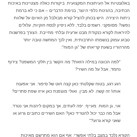
באלגנטיות אל העיתונות המקצועית. ביקורות כאלה מצטיינות באיכות
הכתיבה, בהגינות כלפי היוצר, בנימת הדברים – אם כי לא ברמת
ניתוח היצירה. היש בכוחן להציל קורא מבולבל מן האיום על שלוות
נפשו? מסופקני. רשמים בלבד, ללא ניסיון לנסח חוקיות, עלולים
להיראות לקורא כנקודת מבט ארעית ובלתי מחייבת. הצורך בפרשנות
טבוע עמוק בנשמתו התרבותית, ואין לכך המחשה טובה יותר
מהרהוריו בשעת קריאתו של "גן המוח":
"למה הכוונה במילה הזאת? מה הקשר בין חלקי המשפט? צירוף
נחמד, אבל על מה השיר?
רגע רגע, בטוח שקלטתי כאן קצה חוט של סיפור. אני אפענח
אותו! זה קשה. לא מבין. ואולי מוצפנת כאן איזו שפת סתרים?
אוי, גן המוח. מעייף. יפה לעתים, אך במקום ליהנות אני נטרד.
אבל מה כבר יכול להטריד כאן? האם השירים כתובים גרוע או
שאני קורא גרוע?"
הקורא נלכד במצב בלתי אפשרי: אף אם הוא מתרשם מאיכות