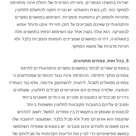
ישירות בחושינו הגופניים, וחווייתו הפרטית של הזולת אינה מתאימה
למחקר כזה. לכן בשיח הזואולוגי יש נטייה חזקה להתעלם לחלוטין
מחוויות ולעסוק רק בתופעות פומביות. השימוש במושגים נפשיים
והתנהגותיים שאינם מצביעים על תוכן חווייתי איננו מיוחד אפוא
לבוטניקה. הוא עולה בקנה אחד עם השימוש הנפוץ במושגים אלה
בזואולוגיה, דהיינו כמושגים שמציינים תופעות פומביות בלבד ולא
חוויות פרטיות של מושא המחקר.
5. בכל זאת, צמחים מתנהגים.
בוטנאים עשויים לבחור במושגים נפשיים והתנהגותיים לתיאור
צמחים מתוך התרסה. ההתרסה אינה כנגד הכופרים שמכחישים כי
צמחים מסוגלים לסבול, ליהנות, להשתוקק וכדומה, אלא נגד העמדה
הנפוצה, שלפיה צמחים הם אורגניזמים סבילים לחלוטין, שקולטים
גירויים סביבתיים במנגנונים מכניים או כימיים פשוטים ביותר
ומגיבים עליהם בתגובות מקובעות לחלוטין ופשוטות ביותר.
לבוטנאים שעוסקים בתקשורת בין צמחים, למשל, חשוב להדגיש
שהצמח הוא אורגניזם פעיל ולא סביל בלבד, ושמנגנוני התגובה שלו
אינם פשוטים ולעתים אינם מובנים. יש בוטנאים שאפילו השתמשו
במושג ספישיסיזם כדי לציין את הדיעות הקדומות על סבילותם של