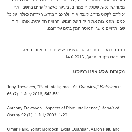
חוויה וכדומה נתונה לשינויים, לפי צרכי הדיון. יתכנו הגדרות רחבות
מאוד של נפש, שכוללות צמחים, בעיקר כאשר לוקחים בחשבון את
יכולתם לקלוט מידע, לעבד אותו ולהעביר מידע. הגדרות כאלה, על כל
פנים, מחמיצות את הייחוד של הנפש והחוויה החייתית, אותו ייחוד
שבו תלויים מושגי המוסר המקובלים על רובנו.
פורסם במקור: החברה הרב-מינית: אנשים, חיות אחרות ומה
שביניהם (דף פייסבוק), 14.6.2016.
מקורות שלא צוינו בפוסט
Tony Trewaves, "Plant Intelligence: An Overview,"
BioScience
66 (7), 1 July 2016, 542-551.
Anthony Trewaves, "Aspects of Plant Intelligence,"
Annals of
Botany
92 (1), 1 July 2003, 1-20.
Omer Falik, Yonat Mordoch, Lydia Quansah, Aaron Fait, and