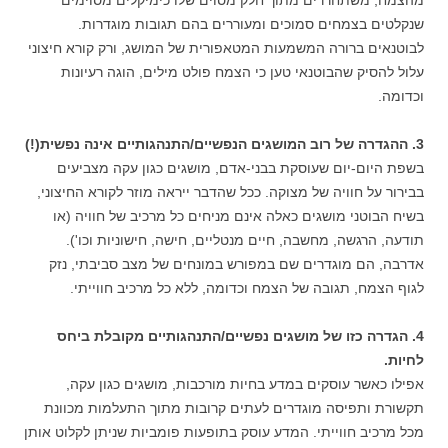
מהצמח, משתחררים מתוך חלק מסוים שלו כימיקלים מסוימים
שנקלטים בצמחים סמוכים ומעוררים בהם תגובות מוגדרות.
לבוטנאים ברורה המשמעות המטאפורית של המושג, ורק קורא חיצוני
עלול להסיק שהבוטנאי טען כי הצמח פולט מילים, הוגה רעיונות
וכדומה.
3. ההגדרה של רוב המושגים הנפשיים/התנהגותיים אינה נפשית(!)
בשפת היום-יום שעוסקת בבני-אדם, מושגים כגון עקה מצביעים
בבירור על חוויה של מצוקה. ככל שהדבר ייראה מוזר לקורא החיצוני,
בשיח הבוטני מושגים כאלה אינם מניחים כל מרכיב של חוויה (או
תודעה, הרגשה, מחשבה, חיים מנטליים, חישה, חישוניות וכו').
אדרבה, הם מוגדרים שם במפורש במונחים של מצב סביבתי, נזק
לגוף הצמח, תגובה של הצמח וכדומה, ללא כל מרכיב חווייתי.
4. הגדרה כזו של מושגים נפשיים/התנהגותיים מקובלת ביחס
לחיות.
אפילו כאשר עוסקים במדע בחיות מורכבות, מושגים כגון עקה,
תקשורת ותפיסה מוגדרים לעתים קרובות מתוך התעלמות מכוונת
מכל מרכיב חווייתי. המדע עוסק בתופעות פומביות שניתן לקלוט אותן