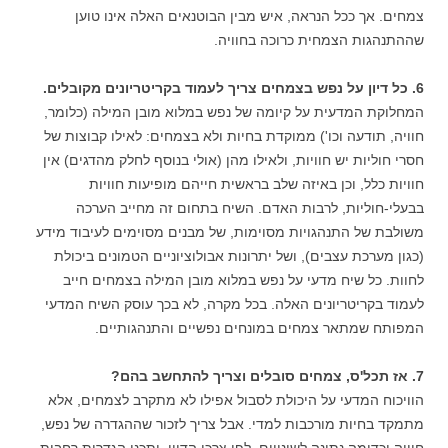
צמחים. אך ככל הנראה, איש מבין הבוטנאים האלה אינו טוען
שההתנהגות הצמחית כרוכה בחוויה.
6. כל דיון על נפש בצמחים צריך לעמוד בקריטריונים מקובלים.
המחלוקת המדעית על קיומה של נפש במלוא מובן המילה (כלומר,
חוויה, תודעה וכו') ממוקדת בחיות ולא בצמחים: לאילו קבוצות של
חסרי חוליות יש חוויות, ולאילו מהן (אולי בנוסף לחלק מהדגים) אין
חוויות כלל, וכן באיזה שלב בראשית חייהם מופיעות חוויות
בבעלי-חוליות, לרבות האדם. השיח בתחום זה מחייב הערכה
משולבת של התנהגויות מסוימות, של מבנים מסוימים לעיבוד מידע
(כגון מערכת עצבים), ושל יתרונות אבולוציוניים הטמונים ביכולת
לחוות. כל שיח מדעי על נפש במלוא מובן המילה בצמחים חייב
לעמוד בקריטריונים האלה. בכל מקרה, לא בכך עוסק השיח המדעי
המפותח שמתאר צמחים במונחים נפשיים והתנהגותיים.
7. אז תכל'ס, צמחים סובלים וצריך להתחשב בהם?
הוויכוח המדעי על היכולת לסבול אפילו לא מתקרב לצמחים, אלא
מתמקד בחיות מורכבות למדי. אבל צריך לזכור שההגדרה של נפש,