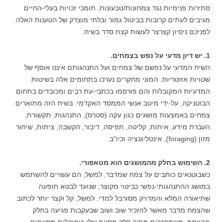
סתירות פנימיות נגד צמחונות/טבעונות. תומכי זכויות בעלי-החיים
מגיבים לעתים קרובות בביטול גמור ובלתי מוצדק של הטענות האלה.
לפניכם ניסיון קצרצר
לעשות קצת סדר בשיח.
1. יש דיון מדעי על נפש בצמחים.
השיח המדעי על נפשם של צמחים ועל התנהגותם איננו אוסף של
שטויות אזוטריות. המוני מחקרים נערכו בתחומים אלה בשיטות
המדעיות המקובלות והם פורסמו בכתבי-עת רבים ומכובדים בתחום
הבוטניקה, על-ידי מיטב אנשי הממסד האקדמי. בשיח הזה מתוארים
צמחים באמצעות מושגים כגון עקה (סטרס), התנהגות, תקשורת,
העברת מידע, איתות, קליטה, תפיסה, דיבור, הקשבה, ציתות, שיחור
מזון (foraging), אינטליגנציה וכיו"ב.
2. השימוש בחלק מהמושגים הוא מטאפורי.
כשבוטנאים כותבים על צמח שמדבר, למשל, הם עשויים להשתמש
במושג ההתנהגותי-נפשי כביטוי מקוצר, שנועד לבטא תופעה
שתיאורה המלא והמדויק מסורבל למדי. למשל, קל וקצר יותר לכתוב
שהצמח מדבר מאשר להזכיר שוב ושוב שבעקבות פגיעה בחלק