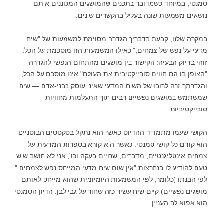
סמנטי, במיוחד כשמדובר בתכנים שהמושגים המכוננים אותם
נושאים משמעות שונה בעליל בהקשרים שונים.
במקרה שלנו, קבעת בדבריך הגדרה מסוימת למשמעות של "שיח
מדעי על נפש של צמחים," כאילו המשמעות הזו מוסכמת על הכל.
זוהי בדיוק הבעיה: הקישור בין מושגים מהתחום הנפשי להגדרה
"האופן בו הם חווים סובייקטיבית את העולם" אינו מוסכם על הכל,
והגדרתך זרה לרובו של השיח המדעי שאינו עוסק בבני-אדם — שיח
שמשתמש במושגים נפשיים רבים תוך התעלמות מחוויות
סובייקטיביות.
הקושי שעמו מתמודד ההדיוט כאשר הוא נתקל בטקסטים הבוטניים
הוא קודם כל קושי סמנטי. כאשר הוא קורא בספרות המדעית על
צמחים אינטליגנטיים, מדברים, שרויים בעקה וכו', אני לא חושב שיש
טעם להודיע לו בנחרצות "אין שום שיח מדעי המייחס נפש לצמחים."
לפי הבנתו (כלומר, לפי המשמעות היומיומית שהוא מייחס לאותם
מושגים נפשיים) קיים שיח עשיר כזה שחור על גבי לבן. הדיון הסמנטי
הוא אפוא לב העניין.