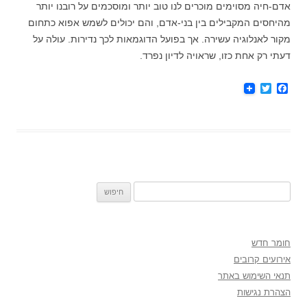
אדם-חיה מסוימים מוכרים לנו טוב יותר ומוסכמים על רובנו יותר
מהיחסים המקבילים בין בני-אדם, והם יכולים לשמש אפוא כתחום
מקור לאנלוגיה עשירה. אך בפועל הדוגמאות לכך נדירות. עולה על
דעתי רק אחת כזו, שראויה לדיון נפרד.
T
F
w
a
i
c
t
e
t
b
e
o
r
o
k
חיפוש:
חומר חדש
אירועים קרובים
תנאי השימוש באתר
הצהרת נגישות