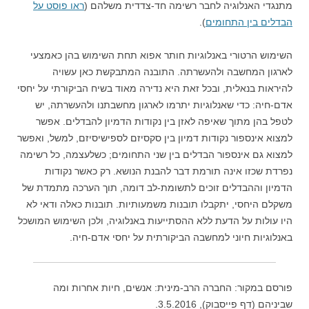
מתנגדי האנלוגיה לחבר רשימה חד-צדדית משלהם (
ראו פוסט על
הבדלים בין התחומים
).
השימוש הרטורי באנלוגיות חותר אפוא תחת השימוש בהן כאמצעי
לארגון המחשבה ולהעשרתה. התובנה המתבקשת כאן עשויה
להיראות בנאלית, ובכל זאת היא נדירה מאוד בשיח הביקורתי על יחסי
אדם-חיה: כדי שאנלוגיות יתרמו לארגון מחשבתנו ולהעשרתה, יש
לטפל בהן מתוך שאיפה לאזן בין נקודות הדמיון להבדלים. אפשר
למצוא אינספור נקודות דמיון בין סקסיזם לספישיסיזם, למשל, ואפשר
למצוא גם אינספור הבדלים בין שני התחומים; כשלעצמה, כל רשימה
נפרדת שכזו אינה תורמת דבר להבנת הנושא. רק כאשר נקודות
הדמיון וההבדלים זוכים לתשומת-לב דומה, תוך הערכה מתמדת של
משקלם היחסי, יתקבלו תובנות משמעותיות. תובנות כאלה ודאי לא
היו עולות על הדעת ללא ההסתייעות באנלוגיה, ולכן השימוש המושכל
באנלוגיות חיוני למחשבה הביקורתית על יחסי אדם-חיה.
פורסם במקור: החברה הרב-מינית: אנשים, חיות אחרות ומה
שביניהם (דף פייסבוק), 3.5.2016.