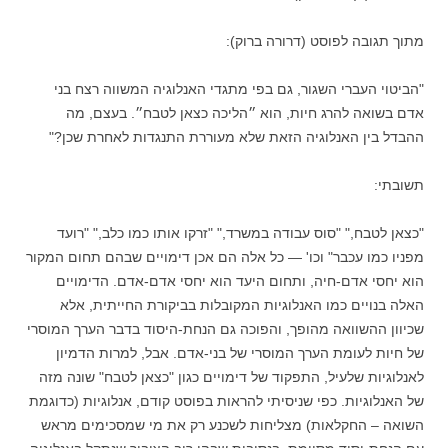
מתוך תגובה לפוסט (דרורה ברוק):
"הביטוי העברי השגור, גם בפי מתגדי האנלוגיה המשווה רצח בני
אדם בשואה להרג חיות, הוא ״הליכה כצאן לטבח״. בעצם, מה
ההבדל בין האנלוגיה הזאת שלא מעוררת התנגדות לאחרת שכן?"
תשובתי:
"כצאן לטבח," "סוס עבודה במשרד," "זרקו אותו כמו כלב," "רועד
מפניו כמו עכבר" וכו' — כל אלה הם אכן דימויים שבהם תחום המקור
הוא יחסי אדם-חיה, ותחום היעד הוא יחסי אדם-אדם. הדימויים
האלה בנויים כמו האנלוגיות המקובלות בביקורת החייתית, אלא
שכיוון ההשוואה מהופך, והפוכה גם הנחת-היסוד בדבר הערך המוסרי
של חיות לעומת הערך המוסרי של בני-אדם. אבל, למרות הדמיון
לאנלוגיות שלעיל, התפקוד של דימויים כגון "כצאן לטבח" שונה מזה
של האנלוגיות. כפי שניסיתי להראות בפוסט קודם, אנלוגיות (כדוגמת
השואה – החקלאות) מצליחות לשכנע רק את מי שמסכימים מראש