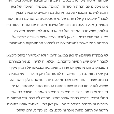
עם הנחת-יסוד מסוימת, בנסיבות שבהן רוב הציבור שנתקל באנלוגיה
אינו מסכים עם הנחת-היסוד הזו (כלומר, שמעמדו המוסרי של צאן
דומה למעמד המוסרי של בני-אדם). גם דימויים כדוגמת "כצאן
לטבח" יתקבלו רק על דעתם של מי שמסכימים מראש עם הנחת-יסוד
מסוימת, אבל הפעם רוב-רובו של הציבור מסכים עם הנחת-היסוד הזו
(כלומר, שמעמדם המוסרי של בני-אדם גבוה לאין שיעור מזה של
צאן). השימוש בדימוי "כצאן לטבח" נערך אפוא באווירה כללית של
הסכמה המאפשרת למשתמשים בו להימנע מהתעמקות במשמעותו.
לא במקרה השתמשתי כאן במושג "דימוי" ולא "אנלוגיה" ביחס ל"כצאן
לטבח." יתכן שיש חפיפה נרחבת בין אנלוגיות לדימויים, אך בצורתם
המובהקת, הם מתפקדים אחרת. האנלוגיה מצביעה על דמיון מקיף
בין שני תחומים, תוך התיימרות לשמור על דיוק תיאורי, והיא מוצגת
בהנחה שאחד התחומים מוכר ומוסכם יותר ממשנהו ולכן ההשוואה
עשויה לספק תובנות חדשות בתחום הפחות מוכר. לעומתה, הדימוי
נקודתי ואינו מחויב לדיוק תיאורי. התיאור האמפירי מעורב בתיאור
סמלי גרידא, דהיינו בסטריאוטיפ שאינו מחדש לנו דבר. שני התחומים
מוכרים ומוסכמים במידה דומה, ואין כאן ניסיון לאתגר אותנו בתובנה
חדשה על תחום פחות מוכר ומוסכם. באופן עקרוני, יתכן שיחסי