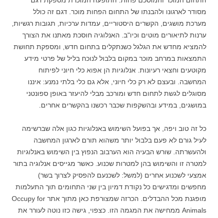
התחום המוכר והמוסכם פחות. התופעה המוכרת מספקת דגם
מסודר לארגונו ולהבנתו של התחום הפחות מוכר. דגם זה כולל
מערכת מושגים, הקשרים היסטוריים, עמדות ערכיות, תגובות רגשיות,
ערנות לתיאורים מוטים וכיו"ב. האנלוגיה חוסכת מאתנו את הצורך
להמציא מחדש את הגלגל כשנתקלים בתחום חדש, ומספקת תחושת
התמצאות במרחב מוכר במקום בלבול לנוכח בליל של פרטי מידע
מקוטעים וחצאי רעיונות. אנלוגיות הן אפוא כלי חיוני לפיתוח
המחשבה. ובעצם לא רק כלי חיוני, אלא גם כלי בלתי נמנע: איננו
מסוגלים לגשת לתחום חדש ומורכב מבלי להיעזר באופן ספונטני
במושגים, במידע ובהשקפות שכבר רכשנו בהקשרים אחרים.
כל זה טוב ויפה, אך בפועל השימוש באנלוגיות כגון אלה שברשימה
לעיל גורם לא פעם בלבול יותר משהוא תורם לארגון המחשבה
ולהעשרתה. שורש הבעיה הוא הערבוב הנפוץ בין השימוש באנלוגיות
למטרה זו והשימוש בהן למטרות שכנוע. כאשר מגייסים אנלוגיה בתור
אמצעי לשכנוע אחרים (למשל: לשכנעם להפסיק לצרוך בשר)
מחפשים ומדגישים כל נקודת דמיון בין שני התחומים תוך התעלמות
מופגנת מכל ההבדלים. הכרזה שמצורפת כאן מתוך אתר Occupy for
Animals ממחישה את המגמה הזו. כצפוי, גישה כזו נוטה לעורר את