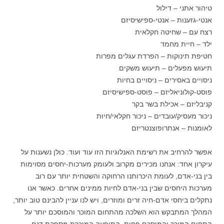
טיהור אתני – דילול
אנטי-גזענות – אנטי-ספישיסיזם
רצח עם – שחיטה חקלאית
ילד – חיית מחמד
חטיפת תינוקות – הפרדת עגלים מפרות
תיעוש מפעלים – תיעוש משקים
ניסויים באסירים – ניסויים בחיות
פוסט-קולוניאליזם – פוסט-ספישיסיזם
קניבליזם – אכילת בשר בקר
ניכור מעסיק/עובדים – ניכור חקלאי/חיות
לאומנות – אנתרופוצנטריזם
אפשר להרחיב את רשימת האנלוגיות הזו עוד ועוד. כולן נשענות על
עיקרון אחד: אנחנו מכירים מקרוב ולעומק מערכות-יחסים מסוימות
בין בני-אדם, לעומת היכרותנו הרחוקה והשטחית יותר עם רוב
מערכות היחסים שבין בני-אדם לחיות ממינים אחרים. כאשר אנו
נתקלים ביחסי אדם-חיה זרים ומוזרים, ויש לנו עניין להבינם טוב יותר,
המהלך המתבקש הוא השלכה מהתחום המוכר והמוסכם יותר על