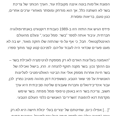
הפגנת אלימות בוטה איננה מקובלת עוד, הערך הכוחני של צריכת
בשר לא השתנה כלל, אך הוא מודחק ומוסתר מאחורי ערכים אחרים,
כגון טעם, בריאות ומסורת.
פידס הגיש את התזה הזו ב-1989 כעבודת דוקטורט באנתרופולוגיה
חברתית, עיבוד אותה לספר "בשר: סמל טבעי," ונעלם מהעולם
האינטלקטואלי. חבל, כי אף על-פי שהתזה שלו חזקה מאוד, יש בה לא
מעט פערים שכדאי היה לעבוד עליהם. לפניכם קטע קצר מתוך ספרו:
"האמונה בעליונות האדם לא רק מספקת לגיטימציה לאכילת בשר –
גם ההפך נכון: בשר מקנה תוקף להנחה זו. הרג, בישול ואכילה של
בשר חיות אחרות מספק אולי את הביטוי האולטימטיבי לעליונות
האנושית על פני שאר הטבע, כששפיכת דמן מהווה מוטיב נמרץ. לכן,
עבור אינדיבידואלים וחברות שעבורם שליטה סביבתית היא ערך
חשוב, צריכת בשר היא באופן טיפוסי סמל מפתח. בשר שימש
מקדמת דנא להפגנת 'השרירים' האנושיים כלפי העולם הטבעי.
"[…] אפילו כיום, שחיטתם של יצורים בעלי יכולת חישה היא לא רק