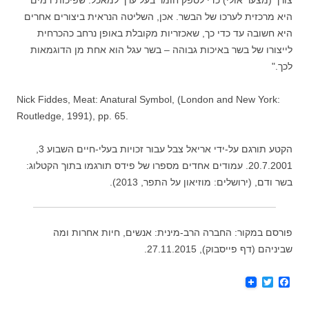
צורך (מצער אולי) כדי לספק חומר בעל ערך למאכל. שפיכות דמים
היא מרכזית לערכו של הבשר. אכן, השליטה הנראית ביצורים אחרים
היא חשובה עד כדי כך, שאכזריות מקובלת באופן נרחב כהכרחית
לייצורו של בשר באיכות גבוהה – בשר עגל הוא אחת מן הדוגמאות
לכך."
Nick Fiddes, Meat: Anatural Symbol, (London and New York:
Routledge, 1991), pp. 65.
הקטע תורגם על-ידי אריאל צבל עבור זכויות בעלי-חיים השבוע 3,
20.7.2001. עמודים אחדים מספרו של פידס תורגמו בתוך הקטלוג:
בשר ודם, (ירושלים: מוזיאון על התפר, 2013).
פורסם במקור: החברה הרב-מינית: אנשים, חיות אחרות ומה
שביניהם (דף פייסבוק), 27.11.2015.
T
F
w
a
i
c