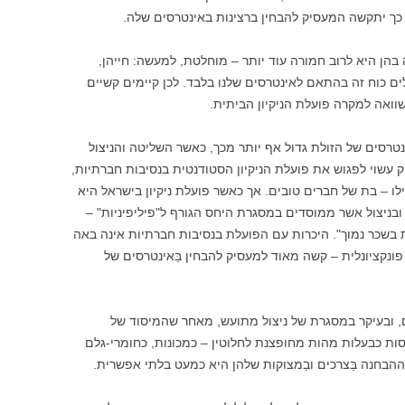
– כך יתקשה המעסיק להבחין ברצינות באינטרסים שלה.
הן היא לרוב חמורה עוד יותר – מוחלטת, למעשה: חייהן,
לים כוח זה בהתאם לאינטרסים שלנו בלבד. לכן קיימים קשיים
וואה למקרה פועלת הניקיון הביתית.
רסים של הזולת גדול אף יותר מכך, כאשר השליטה והניצול
עשוי לפגוש את פועלת הניקיון הסטודנטית בנסיבות חברתיות,
פילו – בת של חברים טובים. אך כאשר פועלת ניקיון בישראל היא
ובניצול אשר ממוסדים במסגרת היחס הגורף ל"פיליפיניות" –
 בשכר נמוך". היכרות עם הפועלת בנסיבות חברתיות אינה באה
ונקציונלית – קשה מאוד למעסיק להבחין בַּאינטרסים של
, ובעיקר במסגרת של ניצול מתועש, מאחר שהמיסוד של
סות כבעלות מהות מחופצנת לחלוטין – כמכונות, כחומרי-גלם
ההבחנה בַּצרכים ובַמצוקות שלהן היא כמעט בלתי אפשרית.