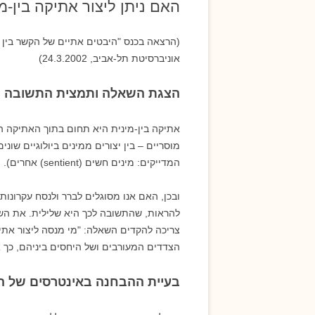
האם ניתן ליצור אתיקה בין-מ
אמנות ואסתטיקה
(הרצאה בכנס "היבטים אתיים של הקשר בין א
אוניברסיטת תל-אביב, 24.3.2002)
הצגת השאלה ותמצית התשובה
אתיקה בין-מינית היא תחום בתוך האתיקה המ
מוסריים – בין יצורים ממינים ביולוגיים שונים,
המדייקים: מינים חשים (sentient) אחרים).
ובכן, האם אנו מסוגלים לברר ולנסח עקרונות 
להראות, שהתשובה לכך היא שלילית. את השא
צריכה להקדים השאלה: "מי מנסה ליצור אתיקה
הצדדים המעורבים ושל היחסים ביניהם, כך א
בעיית ההבחנה באינטרסים של ה