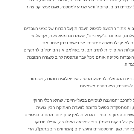
 עבדים רבים. קרוב לוודאי שנגיע למסקנה, שגם אנשי קבוצה זו
וא מתוך התנועה לביטול העבדות (על חברות של נציגי העבדים
הילתם, המדובר ב"קיצוניים", שעמדתם מפוקפקת, אף על-פי
 לא יקבלו משרה ציבורית. אך כאשר נבחן אנחנו את
לות האופייניות לתרבותם, כי בעולמם אין הם יכולים להתקיים
; העבדות מקיפה אותם מכל עבר ונתפסת לרוב כשגרה המובנת
גדיה.
יבורית המסוגלת להימנע מהטיה אידיאולוגית חמורה, ושבתור
 לשחורים, היא חסרת משמעות.
להרכב "המועצה לניסויים בבעלי-חיים", שהיא הכלי החוקי
ם, והמתפקדת בפועל בדומה לוועדת האתיקה הבין-גזעית
שיות המזון מן החי – הגדולות לאין ערוך יותר מתחום הניסויים
ין של פיקוח רשמי). כפי שמראה האנלוגיה, אפילו יורחקו
תר, כגון ויוויסקטורים ותעשיינים (המהווים רוב בתוכן!), הרי