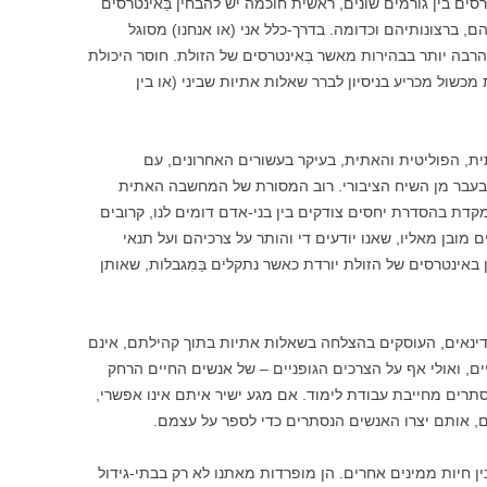
סים בין גורמים שונים, ראשית חוכמה יש להבחין בַּאינטרסים
, ברצונותיהם וכדומה. בדרך-כלל אני (או אנחנו) מסוגל
 הרבה יותר בבהירות מאשר בְּאינטרסים של הזולת. חוסר היכולת
 מכשול מכריע בניסיון לברר שאלות אתיות שביני (או בין
תית, הפוליטית והאתית, בעיקר בעשורים האחרונים, עם
 בעבר מן השיח הציבורי. רוב המסורת של המחשבה האתית
ת בהסדרת יחסים צודקים בין בני-אדם דומים לנו, קרובים
ם מובן מאליו, שאנו יודעים די והותר על צרכיהם ועל תנאי
באינטרסים של הזולת יורדת כאשר נתקלים בַּמִגבלות, שאותן
דינאים, העוסקים בהצלחה בשאלות אתיות בתוך קהילתם, אינם
ים, ואולי אף על הצרכים הגופניים – של אנשים החיים הרחק
תרים מחייבת עבודת לימוד. אם מגע ישיר איתם אינו אפשרי,
, אותם יצרו האנשים הנסתרים כדי לספר על עצמם.
ין חיות ממינים אחרים. הן מופרדות מאתנו לא רק בבתי-גידול