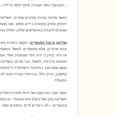
– כגון שכר נמוך ועבודה מתוך חוסר ברירה 
כאשר מדובר בחיות ממינים אחרים, השליטה ב
רווחתן ומותן נמצאים בידינו ממש, ואנו מנצ
עצומים להבחין באינטרסים שלהן, אפילו בהש
שליטה וניצול ממוסדים
:
הקושי בהכרת האינט
אינם פרטיים, אלא ממוסדים. למשל, המעסיק 
אז ודאי יבחין כי היא יותר מפועלת; אולי, א
ממוצא פיליפיני, למשל, כבר מדובר בשליטה 
מושג שווה-ערך בתרבות הישראלית ל"פועלות
בחשבון, בדרך-כלל, ובהיעדר נקודת-מבט לא פ
הפועלת.
חמור מכך הוא מצבן של חיות ממינים אחרים
השליטה בהן ושל ניצולן הוא טוטאלי: הן נתפ
וכמוצרים – לא כיצורים חיים. בתנאים אלה, 