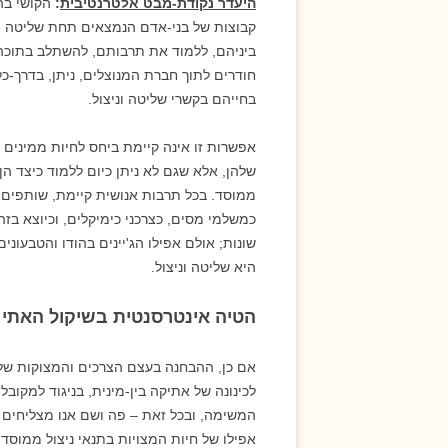
היעדר נקודת-מבט אלטרנטיבית
:
הקושי בהכ
קבוצות של בני-אדם הנמצאים תחת שליטה ונ
ביניהם, ללמוד את תרבותם, להשתלב בתוכה 
חודרים לתוך חברת המנוצלים, ניתן, בדרך-
בחייהם בקשרי שליטה וניצול.
אפשרות זו אינה קיימת ביחס לחיות ממינים 
שלהן, אלא שגם לא ניתן כיום ללמוד כיצד ה
ממוסד. בכל תרבות אנושית קיימת, שותפים רו
כמשלמי מסים, כצרכני כימיקלים, וכיוצא בזה.
שונות; אולם אפילו הג'יינים בהודו והטבעוני
היא שליטה וניצול.
הטיה אינטרסנטית בשיקול האתי
אם כן, ההבחנה בעצם הצרכים והמצוקות של
לכינונה של אתיקה בין-מינית, בניגוד למקוב
המשימה, ובכל זאת – פה ושם אנו מצליחים ל
אפילו של חיות המצויות בתנאי ניצול ממוסדי