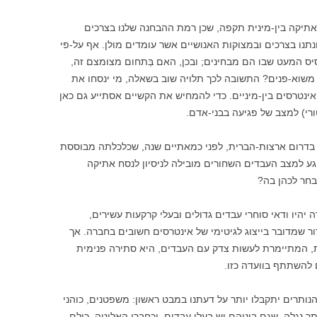
ן אתיקה בין-מינית תקפה, שכן רמת ההבחנה שלנו בצרכים
נו בצרכים ובמצוקות האנושיים אשר עומדים מולן. אף על-פי
סיס המעט שבו הם מבחינים; ובכן, האם בְּתחום מצומצם זה,
 משוא-פנים? התשובה לכך תלויה שוב בשאלה, מי ינסחו את
ינטרסים בין-מיניים. כדי להמחיש את הקשיים אסתייע גם כאן
ורי) למצב של פגיעה בבני-אדם.
בדרום ארצות-הברית, לפני כמאתיים שנה, שכלכלתה מבוססת
ע למצב העבדים השחורים מובילה לניסיון לנסח אתיקה
יבחר לכהן בה?
 יהיו ודאי סוחרי עבדים גדולים ובעלי קרקעות עשירים,
ור שמדובר בייצוג לגיטימי של אינטרסים חשובים בחברה. אך
ת, המתיימרת לעשות צדק עם העבדים, היא סתירה פנימית
להשתתף בוועדה כזו.
נותרים יתקבלו יותר על דעתנו במבט ראשון: משפטנים, כוהני
 נְגָלה, שגם ביניהם יש בעלי עבדים, וכחברי האליטה, כולם