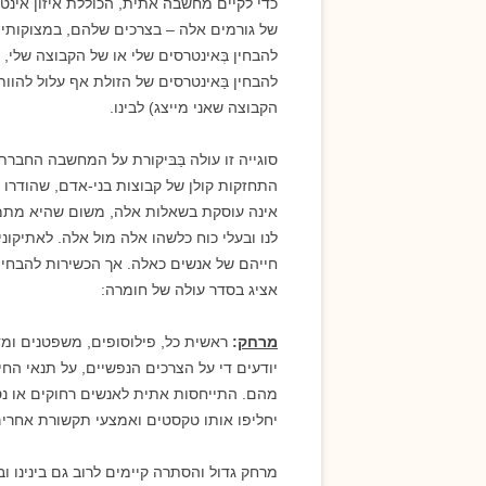
כדי לקיים מחשבה אתית, הכוללת איזון אינטר
של גורמים אלה – בצרכים שלהם, במצוקותיהם
להבחין בְּאינטרסים שלי או של הקבוצה שלי,
להבחין בַּאינטרסים של הזולת אף עלול להוות
הקבוצה שאני מייצג) לבינו.
סוגייה זו עולה בַּבּיקורת על המחשבה החבר
התחזקות קולן של קבוצות בני-אדם, שהודרו
אינה עוסקת בשאלות אלה, משום שהיא מתמקד
לנו ובעלי כוח כלשהו אלה מול אלה. לאתיקוני
חייהם של אנשים כאלה. אך הכשירות להבחין 
אציג בסדר עולה של חומרה:
מרחק
:
ראשית כל, פילוסופים, משפטנים ומ
יודעים די על הצרכים הנפשיים, על תנאי החי
מהם. התייחסות אתית לאנשים רחוקים או נס
יחליפו אותו טקסטים ואמצעי תקשורת אחרים
מרחק גדול והסתרה קיימים לרוב גם בינינו וב