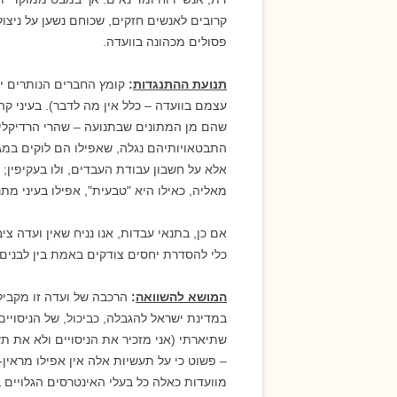
קרובים לאנשים חזקים, שכוחם נשען על ניצול
פסולים מכהונה בוועדה.
תנועת ההתנגדות
:
קומץ החברים הנותרים יב
עצמם בוועדה – כלל אין מה לדבר). בעיני ק
שהם מן המתונים שבתנועה – שהרי הרדיקלים
התבטאויותיהם נגלה, שאפילו הם לוקים במגב
אלא על חשבון עבודת העבדים, ולו בעקיפין
מאליה, כאילו היא "טבעית", אפילו בעיני מתנ
אם כן, בתנאי עבדות, אנו נניח שאין ועדה צ
כלי להסדרת יחסים צודקים באמת בין לבנים
המושא להשוואה
:
הרכבה של ועדה זו מקביל 
במדינת ישראל להגבלה, כביכול, של הניסויי
שתיארתי (אני מזכיר את הניסויים ולא את תע
– פשוט כי על תעשיות אלה אין אפילו מראין-ע
מוועדות כאלה כל בעלי האינטרסים הגלויים ביו