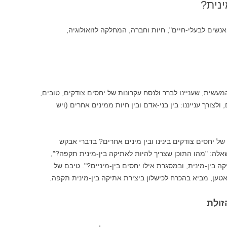
ינית?
נשים לבעלי-חיים", חיות וחברה, המחלקה לזואולוגיה,
עשית, שעניינו לברר ולנסח עקרונות של יחסים צודקים, טובים,
 ולצורך ענייננו: בין בני-אדם ובין חיות ממינים אחרים (ויש
של יחסים צודקים בינינו ובין מינים אחרים? בדברי אבקש
לה: "מהו התוכן שצריך להיות לאתיקה בין-מינית תקפה?",
 בין-מינית, ובמסגרת אילו יחסים בין-מיניים?". טיבם של
טען, מביא בהכרח לכישלון ביצירת אתיקה בין-מינית תקפה.
זולת