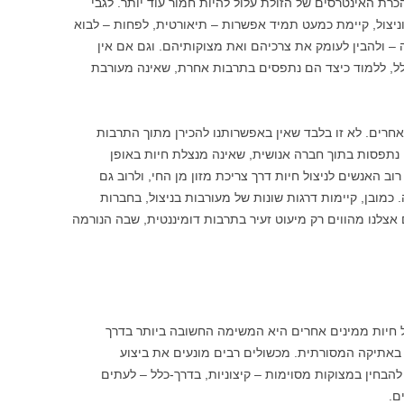
רת האינטרסים של הזולת עלול להיות חמור עוד יותר. לגבי
יצול, קיימת כמעט תמיד אפשרות – תיאורטית, לפחות – לבוא
– ולהבין לעומק את צרכיהם ואת מצוקותיהם. וגם אם אין
כלל, ללמוד כיצד הם נתפסים בתרבות אחרת, שאינה מעורבת
אחרים. לא זו בלבד שאין באפשרותנו להכירן מתוך התרבות
ן נתפסות בתוך חברה אנושית, שאינה מנצלת חיות באופן
ב האנשים לניצול חיות דרך צריכת מזון מן החי, ולרוב גם
 כמובן, קיימות דרגות שונות של מעורבות בניצול, בחברות
ם אצלנו מהווים רק מיעוט זעיר בתרבות דומיננטית, שבה הנורמה
 חיות ממינים אחרים היא המשימה החשובה ביותר בדרך
ל באתיקה המסורתית. מכשולים רבים מונעים את ביצוע
הבחין במצוקות מסוימות – קיצוניות, בדרך-כלל – לעתים
ם.