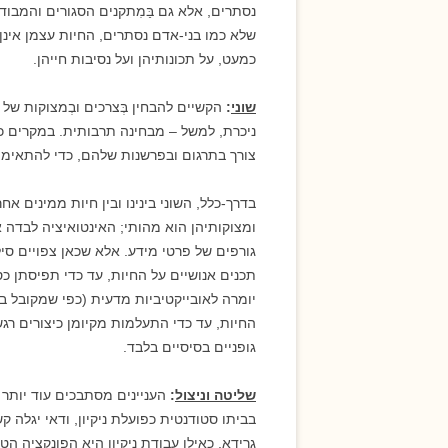
נסתרים, אלא גם בַּמִתקנים הסגורים והמבו
שלא כמו בני-אדם נסתרים, החיות עצמן אינן מס
כמעט, על תכונותיהן ועל נסיבות חייהן.
שוני
:
הקשיים להבחין בְּצרכים ובְמצוקות של
ניכרת, למשל – מבחינה תרבותית. במקרים כא
צורך בתרגום ובפרשנות שלהם, כדי להתאימם 
בדרך-כלל, השוני בינינו ובין חיות ממינים א
ומצוקותיהן הוא מהותי; האינטואיציה לבדה 
גורפים של פרטי מידע. אלא שכאן צפויים סי
תכנים אנושיים על החיות, עד כדי תפיסתן כ
יומרה לאובייקטיביות מדעית (כפי שמקובל ברו
החיות, עד כדי התעלמות מקיומן כיצורים רג
גופניים בסיסיים בלבד.
שליטה וניצול
:
העניינים מסתבכים עוד יותר
בביתו סטודנטית כפועלת ניקיון, ודאי יגלה 
גרידא, כאילו עבודת ניקיון היא הפונקציה ה