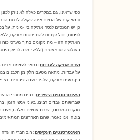
כפי שראינו, גם במקרים כאלה לא ניתן לכונ
ובמצוקות של החיות אינה שקולה לרמת הבחנת
כן יש המנסים לנסח אתיקה בין-מינית, על ב
לפחות, נוכל לצַפות להתייחסות צודקת, ללא
האתיקה הזו – מה מקומם בתוך מערכי כוח וא
באנלוגיה סכמאטית (וללא יומרה לדיוק היסט
ועדת אתיקה לעבדות
:
נתאר לעצמנו מדינה 
על עבדות. מחאה מטעם חלק מן הלבנים בנוג
בין-גזעית צודקת, על-ידי ועדה ציבורית. מי י
האינטרסנטים הישירים
:
רבים מחברי הוועדה
שברשותם עבדים רבים. בעיני אנשי הזמן, בר
מנקודת-מבטנו, הצבת אנשים כאלה בְּמערכ
בוטה. אנו נאמר, שהם האחרונים המתאימים 
האינטרסנטים העקיפים
:
רוב חברי הוועדה ה
דת, אנשי רוח ומדינאים. אך במבט ממוקד יותר