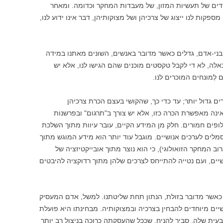
דדים של תעשיות המזון, של מעבדות המחקר וכדומה. ומאחר
פקות לנו ייצוג של צרכיהן ושל מצוקותיהן, דבר אינו ידוע לנו,
 בני-אדם, גדלים כאשר מדובר באנשים, השונים מאתנו במידה
לה, לא די לקבל טקסטים מוכנים שהם הגישו לנו, אלא יש
לְמונחים המוכרים לנו.
חרים גדול יותר; עד כדי כך, שהקושי בעצם הכרת צרכיהן
אינה מאפשרת הכרה כזו, אלא יש צורך ב"תרגום" ובפרשנות
לופים חמורים. חלק מן המידע הקיים, עובר עיוות מתוך השלכת
סמלים לערכים אנושיים. מוגבל עוד יותר הוא מידע המוגש מתוך
ב המחקר הזואולוגי), כי הוא נוצר מתוך אובייקטיזציה של
שיים, ועם נטייה להתייחס לצרכים שלהן מתוך רדוקציה להיבטים
 כאשר מדובר בזולת, הנתון תחת שליטתנו. למשל, אדם המעסיק
קשיים מיוחדים להבחין בצרכיה ובמצוקותיה. מבחינתו היא פועלת
טבעית שלה. סביר להניח, שככל שהעסקתה כרוכה בניצול רב יותר