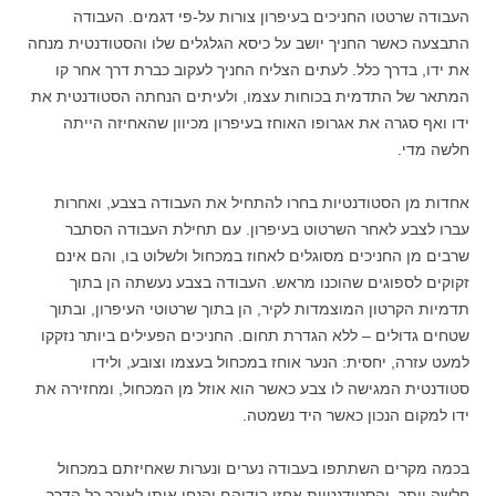
העבודה שרטטו החניכים בעיפרון צורות על-פי דגמים. העבודה
התבצעה כאשר החניך יושב על כיסא הגלגלים שלו והסטודנטית מנחה
את ידו, בדרך כלל. לעתים הצליח החניך לעקוב כברת דרך אחר קו
המתאר של התדמית בכוחות עצמו, ולעיתים הנחתה הסטודנטית את
ידו ואף סגרה את אגרופו האוחז בעיפרון מכיוון שהאחיזה הייתה
חלשה מדי.
אחדות מן הסטודנטיות בחרו להתחיל את העבודה בצבע, ואחרות
עברו לצבע לאחר השרטוט בעיפרון. עם תחילת העבודה הסתבר
שרבים מן החניכים מסוגלים לאחוז במכחול ולשלוט בו, והם אינם
זקוקים לספוגים שהוכנו מראש. העבודה בצבע נעשתה הן בתוך
תדמיות הקרטון המוצמדות לקיר, הן בתוך שרטוטי העיפרון, ובתוך
שטחים גדולים – ללא הגדרת תחום. החניכים הפעילים ביותר נזקקו
למעט עזרה, יחסית: הנער אוחז במכחול בעצמו וצובע, ולידו
סטודנטית המגישה לו צבע כאשר הוא אוזל מן המכחול, ומחזירה את
ידו למקום הנכון כאשר היד נשמטה.
בכמה מקרים השתתפו בעבודה נערים ונערות שאחיזתם במכחול
חלשה יותר, והסטודנטיות אחזו בידיהם והנחו אותן לאורך כל הדרך.