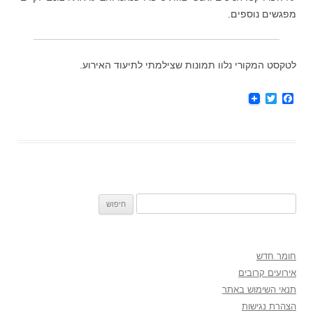
מפגשים נוספים.
לטקסט המקורי נלוו תמונות שצילמתי לתיעוד האירוע.
T
F
w
a
i
c
t
e
t
b
e
o
r
o
k
חיפוש:
חומר חדש
אירועים קרובים
תנאי השימוש באתר
הצהרת נגישות