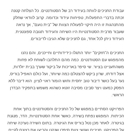
עבודת החניכים לוותה בעידוד רב של הסטודנטים. כל הצלחה קטנה
זכתה בדברי התפעלות, טפיחות עידוד וכדומה. קרוב לוודאי שחלק
מהתנהגות זו היה חיקוי לפעולת הצוות של "בית נועם", אך נראה
שעבור מרבית הסטודנטיות היו השיחה והעידוד תגובה ספונטנית.
העידוד ניתן לכל אחד, גם לחניכים שלא הגיבו לדיבורים.
החניכים ה"חזקים" יותר התגלו כידידותיים וחייכנים, והם נהנו
מהמפגש עם הסטודנטים. כמה מהם התלהבו לשוחח לא פחות
משהתעניינו בציור. שי סיפר באריכות על ביקור שערך בבית יולדות,
אצל דודתו, שרון ביקש להצטלם כמה שיותר, ועל כולם האפיל בוריס,
נער בעל כושר דיבור טוב יחסית וחוש הומור ראוי לציון. הוא דיבר ללא
הפסק כמעט ויצר סביבו מסיבה זוטא כשהוא משמש בתפקיד הבדרן
הראשי.
הפרויקט הסתיים במפגש של כל החניכים והסטודנטים בתוך אחת
הכיתות. המפגש נפתח בשירה, כאשר אחת הסטודנטיות, הדר, מנגנת
בגיטרה. לאחר מכן נטל בוריס את הגיטרה. בתום השירה נערכה שיחה
על הפרויקט. חניכים ואנשי צוות סיפרו שנהנו והביעו את רצונם לקיים