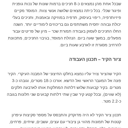
שבכל אחת מהן נמצאים כ-8 חניכים ברמות שונות של נכות גופנית
ופיגור שכלי. בכל כיתה נמצאים שלושה אנשי צוות. המוסד מקיים
פיזיותרפיה, ריפוי בעיסוק, תרפיה במוזיקה ובאמנות, וחניכים בעלי
יכולת גבוהה יחסית משתתפים גם בריכוזים לימודיים יותר. השנה
החלו החניכים לעסוק בעבודה תמורת שכר – מיון של פריטים עבור
מפעלים, במשך שעה ביום. הנהלת המוסד, בגיבוי החניכים, מתכוונת
להרחיב מסגרת זו לארבע שעות ביום.
ציור הקיר – תכנון העבודה
הקיר שהציור צויר עליו נמצא בחלקו החיצוני של המבנה העיקרי. הקיר
פונה אל המעבר הראשי ואל הדשא. אורכו כ-18 מטרים, וגובהו כ-3
מטרים. בקיר קבועות שלוש דלתות המחלקות אותו לארבעה חלקים
(לא שווים), ובכל קטע קיר שבין שתי דלתות קבועים שני חלונות בגובה
כ-2.2 מטר.
תכנון ציור הקיר לא היה מדוקדק והתבסס על מספר סקיצות עיפרון
קטנות של תמונות מהווי גן ציבורי עם עצים, עשבים, שיחים, פרחים,