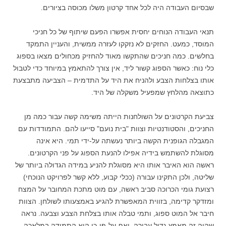
שבסיום העבודה היה לכל אחד קרטון משלו מכוסה בציורים.
תנאי העבודה הנוחים יחסית אפשרו הפעם שיתוף של כל חניכי
המוסד, כמעט. החזקים לא נזקקו לעזרה ממשית, והעניין התמקד
בחלשים. כמה חניכים שהתקשו מאוד להחזיק מכחולים מצאו בספוג
כלי נוח: כאשר הספוג קשור ליד, אין צורך להתאמץ במיוחד כדי לטבול
אותו בצלחות הצבע ולהניח את היד על התדמית – הצביעה מתבצעת
כתוצאה מהלחץ שמפעיל משקלה של היד.
צביעת הקרטונים על השולחנות הייתה משימה קשה עבור כמה מן
החניכים, והסטודנטיות וצוות "בית נועם" סייעו להם. התמודדות עם
המגבלה הגופנית הקשה ביותר נעשתה על-ידי תמי. היא אינה
מסוגלת להשתמש בידיה אפילו להנעת הספוג על פני הקרטונים.
ראשה הוא האיבר אותו היא מסוגלת להניע במידה הגדולה ביותר של
שליטה, ולכן התקינו עבורה (ככלי קבוע, ללא קשר לפרויקט הנוכחי)
רצועת גומי הכרוכה סביב ראשה, עם מוט מתכת המחובר על המצח
ומזדקר קדימה, בזווית המאפשרת להגיע באמצעותו לשולחן. הצוות
חיבר אל המוט ספוג, ותמי טבלה אותו בצלחת הצבע וצבעה. נראה
שהיה זה מאמץ גדול עבורה, ואף-על-פי-כן היא התמידה במלאכה