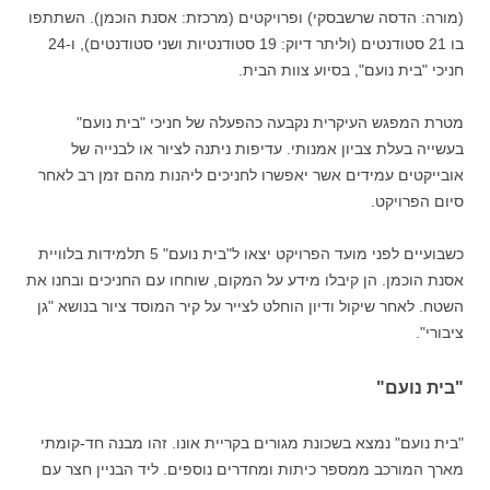
(מורה: הדסה שרשבסקי) ופרויקטים (מרכזת: אסנת הוכמן). השתתפו
בו 21 סטודנטים (וליתר דיוק: 19 סטודנטיות ושני סטודנטים), ו-24
חניכי "בית נועם", בסיוע צוות הבית.
מטרת המפגש העיקרית נקבעה כהפעלה של חניכי "בית נועם"
בעשייה בעלת צביון אמנותי. עדיפות ניתנה לציור או לבנייה של
אובייקטים עמידים אשר יאפשרו לחניכים ליהנות מהם זמן רב לאחר
סיום הפרויקט.
כשבועיים לפני מועד הפרויקט יצאו ל"בית נועם" 5 תלמידות בלוויית
אסנת הוכמן. הן קיבלו מידע על המקום, שוחחו עם החניכים ובחנו את
השטח. לאחר שיקול ודיון הוחלט לצייר על קיר המוסד ציור בנושא "גן
ציבורי".
"בית נועם"
"בית נועם" נמצא בשכונת מגורים בקריית אונו. זהו מבנה חד-קומתי
מארך המורכב ממספר כיתות ומחדרים נוספים. ליד הבניין חצר עם