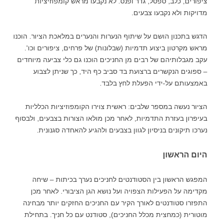
ציפורים, כלב, ספסל, גדר ופנס. לא נקבעו מראש קומפוזיציות
מדויקות ולא נקבעו צבעים.
הדגש בתכנון הושם על שיתוף הנערות והנערים במלאכת הציור. הוכנו
מראש מקרטון ביצוע תדמיות (שבלונות) של פרחים, ציפורים וכו'.
עקב מגבלותיהם של רבים מן החניכים הוכנו גם כלי צביעה מיוחדים
– ספוגים הנקשרים ברצועת בד סביב כף היד, כך שניתן לצבוע
באמצעותם על-ידי הפעלת לחץ בלבד.
הציור נעשה במספר שלבים: ראשית צוירו הקומפוזיציות הכלליות
בעיפרון בעזרת התדמיות, לאחר מכן מולאו הצורות בצבעים, ולבסוף
נערכו תיקונים בניסיון לגוון בצבעים ולהגיע להאחדה סגנונית.
היום הראשון
המפגש הראשון בין הסטודנטים לחניכים נערך בכיתות – שיחה
מקדימה על הפעילות הצפויה ועל נושא הגן הציבורי. לאחר מכן
התפזרו סטודנטים לאורך הקיר עם החניכים החזקים יותר מבחינה
מוטורית (כמחצית מכלל החניכים), סטודנט עם כל חניך. בתחילת