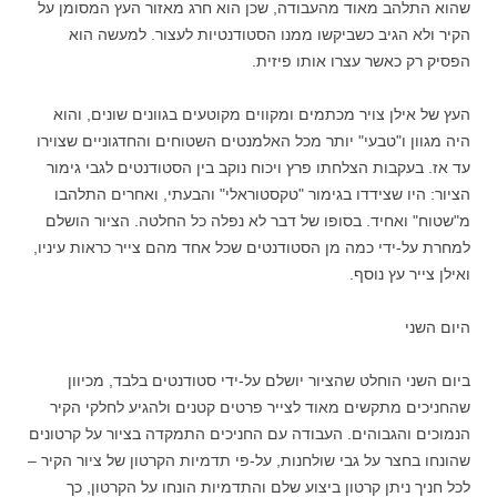
שהוא התלהב מאוד מהעבודה, שכן הוא חרג מאזור העץ המסומן על
הקיר ולא הגיב כשביקשו ממנו הסטודנטיות לעצור. למעשה הוא
הפסיק רק כאשר עצרו אותו פיזית.
העץ של אילן צויר מכתמים ומקווים מקוטעים בגוונים שונים, והוא
היה מגוון ו"טבעי" יותר מכל האלמנטים השטוחים והחדגוניים שצוירו
עד אז. בעקבות הצלחתו פרץ ויכוח נוקב בין הסטודנטים לגבי גימור
הציור: היו שצידדו בגימור "טקסטוראלי" והבעתי, ואחרים התלהבו
מ"שטוח" ואחיד. בסופו של דבר לא נפלה כל החלטה. הציור הושלם
למחרת על-ידי כמה מן הסטודנטים שכל אחד מהם צייר כראות עיניו,
ואילן צייר עץ נוסף.
היום השני
ביום השני הוחלט שהציור יושלם על-ידי סטודנטים בלבד, מכיוון
שהחניכים מתקשים מאוד לצייר פרטים קטנים ולהגיע לחלקי הקיר
הנמוכים והגבוהים. העבודה עם החניכים התמקדה בציור על קרטונים
שהונחו בחצר על גבי שולחנות, על-פי תדמיות הקרטון של ציור הקיר –
לכל חניך ניתן קרטון ביצוע שלם והתדמיות הונחו על הקרטון, כך