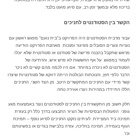
בריכוז מלא ובמשך זמן רב, עם סיוע מועט בלבד.
הקשר בין הסטודנטים לחניכים
עבור מרבית הסטודנטים היה הפרויקט ב"בית נועם" מפגש ראשון עם
נערות ונערים הסובלים מפיגור ומנכות. מארגנת הפרויקט הודיעה
מראש שתקבל בהבנה פרישה של סטודנט או סטודנטית שלא יוכלו
לעמוד במפגש. על אף החששות לא פרש איש, והרתיעה של
הסטודנטים לא ניכרה במיוחד. אם היו לכמה מהם קשיים לא ניכר
הדבר כלפי חוץ, והנוכחות הבולטת הייתה דווקא של סטודנטיות שיצרו
קשר מיידי עם החניכים המתקשרים היטב. מן הצד השני, החניכים
הללו התיידדו במהירות ויצרו אווירה נוחה.
חלק חשוב מן התקשורת בין החניכים לסטודנטים נוצר באמצעות מגע
גופני. הפעולות הבסיסיות של הציור התבצעו בדרך כלל רק בעזרת
תמיכה ביד המציירת. לעיתים נזקקו החניכים לסיוע נוסף – תמיכת
הגוף בעמידה, תמיכה בהליכה, עזרה בלבישת בגדים או בפשיטתם
וכו'.