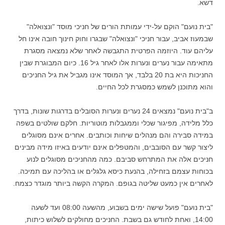
דשא.
"בית נועם" הוקם על-ידי עמותת הורים של חניכי מוסד "ונצואלה"
שבמעוז אביב, עבור חניכי "ונצואלה" שבגרו וחוק חינוך חובה אינו חל
עליהם עוד. היוזמה הפרטית התגבשה לאחר שלא נמצאה מסגרת
מתאימה עבור נערים ונערות אלו לאחר גיל 16. כיום המבוגרת שבין
החניכות היא בת 20 בלבד, אך המוסד אינו מגביל את גיל החניכים
והוא מתוכנן לשמש כמסגרת לכל החיים.
ב"בית נועם" נמצאים 24 נערים ונערות הסובלים בדרגות שונות, בדרך
כלל מלידה, מפיגור שכלי וממגבלות מוטוריות. חלקם שולטים בשפה
במידה סבירה והם מנהלים שיחות וכותבים. אחרים אינם מסוגלים
ליצור קשר עם הסובבים, והמטפלים אינם יודעים באיזו מידה מבינים
חניכים אלה את המתרחש סביבם. כמה מהחניכים מסוגלים לנוע
בכוחות עצמם בזחילה, בהנעת כיסא גלגלים או בהליכה עם תמיכה.
לאחרים אין כמעט שליטה בגופם. המקרה הקשה ביותר מוגדר כצמח.
"בית נועם" פועל שישה ימים בשבוע, מהשעה 08:00 ועד לשעה
14:00, ואחת לחודש גם בשבת. החניכים מחולקים לשלוש כיתות,