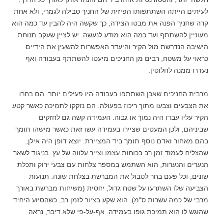
לעיתים הייתה השתתפותו הפיזית של החניך סבילה לגמרי, ולא אחת
קרה שחניך הפנה את מבטו הצידה, כך שקשה היה להבין עד כמה הוא
מעוניין להשתתף ועד כמה הוא מודע לנעשה. יש לציין שעקב תנוחת
הישיבה הנדרשת מול הקיר והיעדר האפשרות להשעין את הידיים
כראוי על משטח, רבים מן החניכים מיעטו להשתתף בעבודה ואף
נעדרו ממנה לחלוטין.
מרבית החניכים שאכן השתתפו בעבודה היו פעילים יותר. הם בחרו
את הצבעים וצבעו מתוך ריכוז בפעולה. הם נזקקו לתמיכה כאשר קטע
הקיר עליו עבדו היה נמוך או גבוה. העמידה קשה גם לחזקים
שביניהם, ולכן המעטים שציירו בעמידה עשו זאת כאשר מישהו תומך
בהם מאחור ואדם נוסף תומך ביד המציירת. יוצא דופן היה אילן,
שהצליח לעמוד זמן רב בכוחות עצמו וצייר עלווה של עץ. בניגוד לשאר
הנערים והנערות, הוא השתמש במספר צלחות עם צבעי ירוק ותכלת
שונים, וכל פעם בחר לטבול את המברשת בצלחת שונה. תנועות
הצביעה שלו השתרעו על שטח גדול, יחסית (משיחות מברשת באורך
מרבי של כמה עשרות ס"מ). הוא שקע בציור לזמן רב, כשהסיוע היחיד
שהוגש לו הוא תמיכת גופו בעמידה. אף-על-פי שלא דיבר, נראה