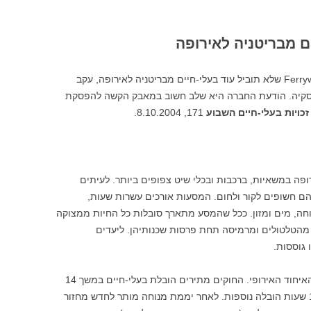
ם מבריטניה לאירופה
ב-6.10.2004 הודיעה חברת המעבורות Ferryways שלא תוביל עוד בעלי-חיים מבריטניה לאירופה, עקב
עסקיה. הודעת החברה היא שלב חשוב במאבק הקשה להפסקת
זכויות בעלי-חיים השבוע
171, 8.10.2004.
ירופה במשאיות, ברכבות ובכלי שיט צפופים ביותר. לעיתים
הם חשופים לקור ולחום. המסעות אורכים עשרות שעות,
וחה, מים ומזון. ככל שהמסע מתארך סובלות כל החיות ממצוקה
מהטלטולים ומרמיסה תחת פרסות שכנותיהן. ליעדים
 גוססות.
מסחר זה נערך תוך הפרה שיטתית של חוקי האיחוד האירופי. החוקים מתירים הובלת בעלי-חיים במשך 14
שעות רצופות, ולאחר שעת מנוחה אחת – 14 שעות הובלה נוספות. לאחר יממת מנוחה מותר לחדש מחזור