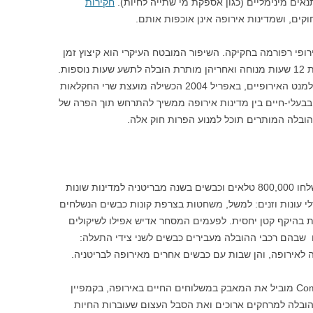
אים מינימליים (כגון אספקת מי שתייה לחיות).
חקירות
וקים, ושמדינות אירופה אינן אוכפות אותם.
ופי רפורמה בחקיקה. השיפור המובטח העיקרי הוא קיצוץ זמן
ההובלה המותר לתשע שעות, שאחריו נדרשות 12 שעות מנוחה ואחריהן מותרת הובלה לתשע שעות נוספות.
למרות ההסכמה על הרפורמה בנציבות ובפרלמנט האירופיים, באפריל 2004 הכשילה מועצת שרי החקלאות
בעלי-חיים בין מדינות אירופה ממשיך להתרחש תוך הפרה של
ובלה המותרים תוכל למנוע הפרות חוק אלה.
לפני משבר מגפת הפה והטלפיים (2001) נשלחו 800,000 טלאים וכבשים בשנה מבריטניה למדינות שונות
י עונות וזנים: למשל, משחטות בצרפת קונות כבשים הנשלחים
 בהיקף קטן יחסית. לפעמים המסחר אדיש אפילו לשיקולים
ם שבהם רכבי ההובלה מעבירים כבשים לשני צידי התעלה:
לאירופה, והן שבות עם כבשים אחרים מאירופה לבריטניה.
הארגון הבריטי Compassion In World Farming מוביל את המאבק במשלוחים החיים באירופה, בקמפיין
הובלה למרחקים ארוכים ואת הסבל העצום שעוברות החיות