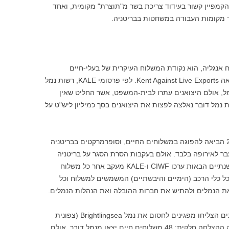
מפיין קשור בעידוד צריכת בשר מ"תוצרת" מקומית, ואחד
ר מקומות העבודה במשחטות בבריטניה.
 אנגליה, הוא נקודת המשלוח העיקרית של בעלי-חיים
מבריטניה לאירופה. במקום פועל ארגון המחאה Kent Against Live Exports. לפי פרסומי KALE, רשות נמל
מל, אולם היצואנים עתרו לבית-המשפט, אשר החליט שאין
נמל דובר נאלצה לפצות את היצואנים בסך כמיליון ליש"ט על
התפרצות מחלת הפה והטלפיים בשנת 2001 הביאה להפוגה במשלוחים החיים, וסופרמרקטים בבריטניה
ר לאירופה בלבד. אולם בעקבות הסרת הסגר על בריטניה
חודשו המשלוחים לאירופה ב-15.7.2002. בשנתיים הבאות ערכו CIWF ו-KALE מעקב אחר כל משלוח
ל כלי הרכב (הימיים והיבשתיים) המשמשים למשלוח וכל
ת הנמלים ולהתיש את חברות ההובלה ואת הנהלות הנמלים.
לחסימת הנמלים יש תקדימים: לפני תשע שנים הצליחו מפגינים לחסום את נמל Brightlingsea (צפונית
לדובר) במשך שנה כמעט. בשנת 2002 הייתה ההצלחה חלקית; 48 משלוחים חיים יצאו מנמל דובר, אולם