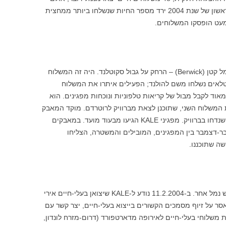
בשנת 2003 יצאו רק 25 משלוחים, וברבע הראשון של שנת 2004 ירד מספר החיות שנשלחו ביותר ממחצית
עט הופסקו המשלוחים.
יצואני החיות ניסו לעקוף את דובר ולעבור לנמל קטן (Berwick) – הרחק על גבול סקוטלנד. היה זה המשלוח
י הראשון מהאזור מזה יובל שנים. 1,700 טלאים נשלחו משם להולנד; הפעילים איתרו את המשלוח
ל הנמל הופתע מאוד לקבל מבול של קריאות טלפוניות ונוכחות מפגינים. הוא
 המשלוח השני, שתוכנן לצאת מברוויק לרוטרדם. מוקד המאבק
שב אפוא לדובר, לשם הופנו 2,000 הטלאים שנדחו בברוויק. מפגיני KALE הגיעו מבעוד מועד. במאבקים
דצמבר בין המפגינים, המובילים והמשטרה, הצליחו
ה שתוכננו.
לאור הקשיים בנמל דובר שבו היצואנים לחפש נמל אחר. ב-11.2.2004 נודע ל-KALE שיצואן בעלי-חיים אירי
, שריצה בעבר 15 חודשי מאסר על זיוף מסמכים הקשורים בייצוא בעלי-חיים, יצר קשר עם
 לבצע בקביעות משלוחי בעלי-חיים לאירופה מדארטפורד (דרום-מזרח לונדון,