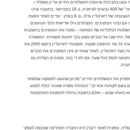
ה). פעילי KALE פנו לחברה ונענו בחביבות שיוזמת המשלוחים החיים עדיין נשקלת –
כשבינתיים כבר שלחה דארטליין "משלוח ניסיוני" של 409 כבשים לגרמניה, ב-18 בפברואר. בתגובה ערכו
פעילי KALE ו-CIWF הפגנות בנמל. הוצאות האבטחה של דארטליין גדלו, וב-8 במרץ, יומיים לאחר הפגנה
ת החברה עם נציגי המפגינים. המנהלים גילו אדישות כלפי הטיעונים
 בהשלכות הכלכליות של המחאה – ופטרו את המפגינים בתשובות
במרץ הגיעו 28 מפגינים לנמל, התיישבו על הכביש ומנעו בכך תנועת משאיות. המשטרה
רב כל עוד ההפגנה שקטה. מאבטחי דארטליין ביקשו לסלק את
ח מצד דארטליין. לאחר שעתיים פינו המפגינים את הכביש
תנועה לנמל בכל שעה. אם לא די בזה, מפגינים הצליחו גם
חברה.
א תפסיק את המשלוחים החיים "מכיוון שהגענו למסקנה שמסחר
ם בשם לקוחות אחרים." ההנהלה מסרה שאינה יכולה למנוע
א באותו שבוע – אולם בתגובה בהולה להפגנות המתוכננות
יץ' (במזרח אנגליה, צפונית לאזור דובר) היא החברה האחרונה שנכנסה לעסקי