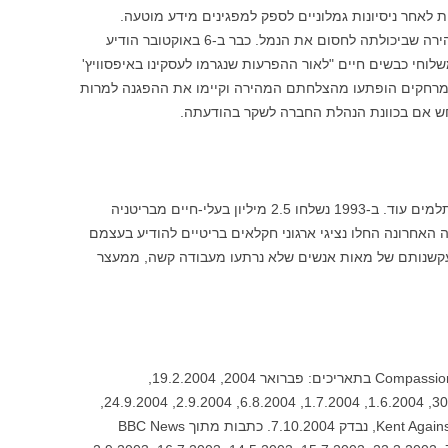
ת לאחר ניסיונות גמלוניים לספק למפגינים מידע מוטעה.
ב-2.10.2004 הפגינה KALE באיפסוויץ' והבהירה שביכולתה לחסום את הנמל. כבר ב-6 באוקטובר הודיע
Fer לא תבצע עוד משלוחי כבשים חיים "לאור ההפרעות שנגרמו לעסקינו באיפסוויץ'
 ממרחקים הופתעו מהצלחתם המהירה וקיימו את ההפגנה למרות
ש אם בכוונת הנהלת החברה לשקר בהודעתה.
עסקי המשלוחים החיים מבריטניה אינם משתלמים עוד. ב-1993 נשלחו 2.5 מיליון בעלי-חיים מבריטניה
 נשלחו 65,000 בלבד. בשנה האחרונה החלו נציגי ארגוני חקלאים בריטיים להודיע בעצמם
 עקשנותם של מאות אנשים שלא נרתעו מעבודה קשה, ממעצר
הודעות לעיתונות מאת Compassion In World Farming בתאריכים: פברואר 2004, 19.2.2004,
23.3.2003, 30.3.2004, 2.4.2004, 30.4.2004, 1.6.2004, 1.7.2004, 6.8.2004, 2.9.2004, 24.9.2004,
5.10.2004, 6.10.2004. אתר Kent Against Live Export, נבדק 7.10.2004. כתבות מתוך BBC News