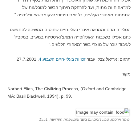
אפילו החיה כולה על שולחן האוכל, דרך התקדמות בסף הדחייה
למראה חיות מתות, ועד להרחקת חיתוך הבשר למובלעות של
התמחות מאחורי הקלעים, כל זאת טיפוסי לעקומת-הציוויליזציה."
הסלידה מדם וממראה איברי בעלי-חיים שחוטים ממשיכה להתפשט
כיום אפילו בשכבות האוכלוסייה המאצ'ואיסטיות במערב, במקביל
לעיבוד גובר של מוצרי בשר "מאחורי הקלעים."
תרגום: אריאל צבל, עבור
זכויות בעלי-חיים השבוע 4
, 27.7.2001.
מקור
Norbert Elias, The Civilizing Process, (Oxford and Cambridge
MA: Basil Blackwell, 1994), p. 99.
פיטר ארסטן, טבע דומם עם בשר והמשפחה הקדושה, 1551