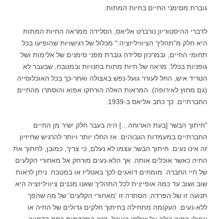
גוברת מסימני החיים בחיות המתות.
לדברי ההיסטוריון נורברט אליאס, הסלידה ממראה החיות המתות
היא חלק מ"תהליך הציוויליזציה:" מכלול של רגישויות שהופ
יעו בכל
תחומי החיים, ובמרכזן סלידה גוברת מפני סימנים של אלימות ושל
גופניות בכלל. מראה של חיות מתות בחנויות ובמטבח, שבעבר לא
הטריד איש, החל לעורר גועל-נפש באצולה ואחר-כך בכל האוכלוסייה
(גם מחוץ לאירופה). המראות האלה הורחקו אפוא והוסתרו מהחיים
החברתיים. כך כתב אליאס ב-1939:
"חיתוך הבשר [בעת הארוחה…] היה בעבר חלק ישיר מן החיים
החברתיים במעמדות הגבוהים. אז החלו יותר ויותר להרגיש שחיזיון
זה אינו נעים. חיתוך הבשר עצמו לא נעלם, כי צריך, כמובן, לחתוך את
החיה כאשר אוכלים אותה. אך הלא-נעים מורחק אל מאחורי הקלעים
של חיי החברה. מומחים דואגים לכך באטליז או במטבח. ניתן לראות
שוב ושוב עד כמה אופיינית לכל התהליך שאנו מכנים ציוויליזציה היא
תנועה זו של הפרדה, הסתרה זו 'מאחורי הקלעים' של מה שהפך
ללא-נעים. העקומה מתחילה בחיתוך חלקים גדולים של החיה או