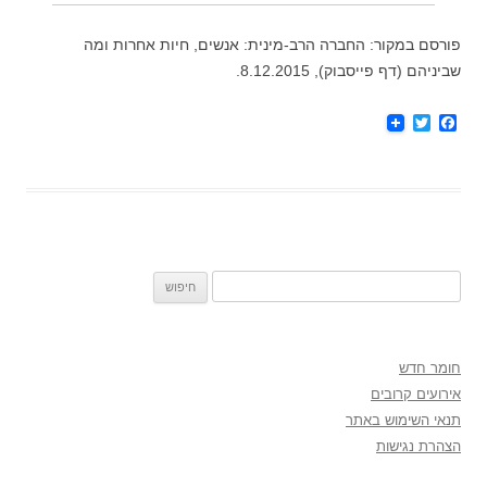
פורסם במקור: החברה הרב-מינית: אנשים, חיות אחרות ומה
שביניהם (דף פייסבוק), 8.12.2015.
T
F
w
a
i
c
t
e
t
b
e
o
r
o
k
חיפוש:
חומר חדש
אירועים קרובים
תנאי השימוש באתר
הצהרת נגישות