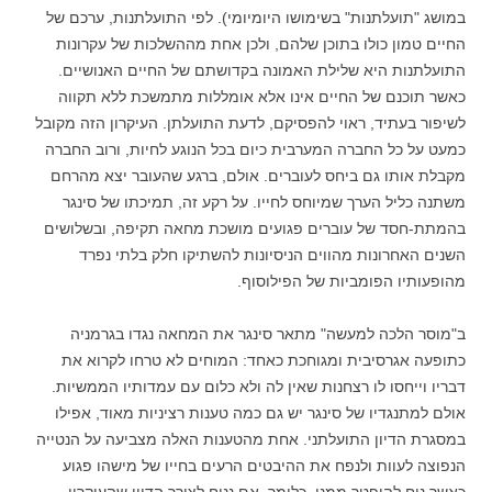
במושג "תועלתנות" בשימושו היומיומי). לפי התועלתנות, ערכם של
החיים טמון כולו בתוכן שלהם, ולכן אחת מההשלכות של עקרונות
התועלתנות היא שלילת
האמונה בקדושתם של החיים האנושיים.
כאשר תוכנם של החיים אינו אלא אומללות מתמשכת ללא תקווה
לשיפור בעתיד, ראוי להפסיקם, לדעת התועלתן. העיקרון הזה מקובל
כמעט על כל החברה המערבית כיום בכל הנוגע לחיות, ורוב החברה
מקבלת אותו גם ביחס לעוברים. אולם, ברגע שהעובר יצא מהרחם
משתנה כליל הערך שמיוחס לחייו. על רקע זה, תמיכתו של סינגר
בהמתת-חסד של עוברים פגועים מושכת מחאה תקיפה, ובשלושים
השנים האחרונות מהווים הניסיונות להשתיקו חלק בלתי נפרד
מהופעותיו הפומביות של הפילוסוף.
ב"מוסר הלכה למעשה" מתאר סינגר את המחאה נגדו בגרמניה
כתופעה אגרסיבית ומגוחכת כאחד: המוחים לא טרחו לקרוא את
דבריו וייחסו לו רצחנות שאין לה ולא כלום עם עמדותיו הממשיות.
אולם למתנגדיו של סינגר יש גם כמה טענות רציניות מאוד, אפילו
במסגרת הדיון התועלתני. אחת מהטענות האלה מצביעה על הנטייה
הנפוצה לעוות ולנפח את ההיבטים הרעים בחייו של מישהו פגוע