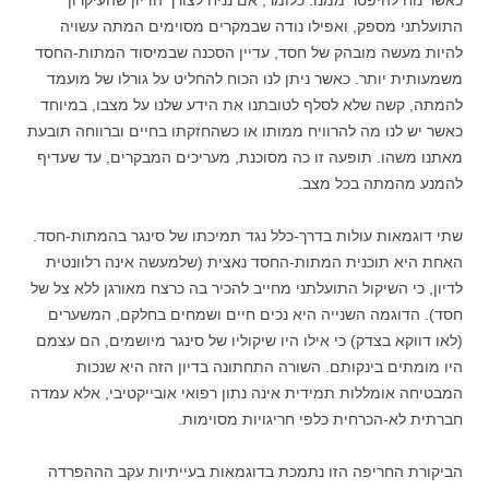
כאשר נוח להיפטר ממנו. כלומר, אם נניח לצורך הדיון שהעיקרון
התועלתני מספק, ואפילו נודה שבמקרים מסוימים המתה עשויה
להיות מעשה מובהק של חסד, עדיין הסכנה שבמיסוד המתות-החסד
משמעותית יותר. כאשר ניתן לנו הכוח להחליט על גורלו של מועמד
להמתה, קשה שלא לסלף לטובתנו את הידע שלנו על מצבו, במיוחד
כאשר יש לנו מה להרוויח ממותו או כשהחזקתו בחיים וברווחה תובעת
מאתנו משהו. תופעה זו כה מסוכנת, מעריכים המבקרים, עד שעדיף
להמנע מהמתה בכל מצב.
שתי דוגמאות עולות בדרך-כלל נגד תמיכתו של סינגר בהמתות-חסד.
האחת היא תוכנית המתות-החסד נאצית (שלמעשה אינה רלוונטית
לדיון, כי השיקול התועלתני מחייב להכיר בה כרצח מאורגן ללא צל של
חסד). הדוגמה השנייה היא נכים חיים ושמחים בחלקם, המשערים
(לאו דווקא בצדק) כי אילו היו שיקוליו של סינגר מיושמים, הם עצמם
היו מומתים בינקותם. השורה התחתונה בדיון הזה היא שנכות
המבטיחה אומללות תמידית אינה נתון רפואי אובייקטיבי, אלא עמדה
חברתית לא-הכרחית כלפי חריגויות מסוימות.
הביקורת החריפה הזו נתמכת בדוגמאות בעייתיות עקב הההפרדה