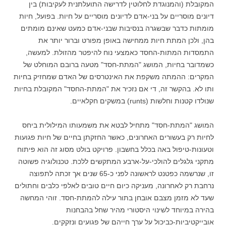
המקובלת (והמנוגדת לחלוטין לדרישה התועלתנית לעקיבות) בין
דיונים מוסריים על בני-אדם לדיונים מוסריים על חיות. בפועל, חיות
מומתות כדבר שבשגרה בנסיבות שבני-אדם כמעט שאינם מומתים
בהן, ולכן המתת חיות ממחישה באופן מפורט וברור יותר את
התמסדות המתות-החסד כאמצעי נוח להיפטר מהזולת. למעשה,
כשמדובר בחיות, המושג "המתת-חסד" מטעה ברובם המוחלט של
המקרים: ההמתה משקפת את האינטרסים של האדם שמחזיק בחיות
ותו לא. בהקשר זה, די אם נזכיר את "המתת-החסד" המקובלת בחיות
שנולדו קטנות וחלשות (runts) במשקים חקלאיים.
המושג "המתת-חסד" מתחיל לבטא את משמעותו המילולית ביחס
לחיות רק בעשורים האחרונים, כאשר החזקתן בחיים של חיות פגועות
וטעונות-טיפול באה בכלל בחשבון. פרויקט בולט מסוג זה הוא פיתוח
מתקני גלגלים להולכי-על-ארבע המתקשים ללכת. טכנולוגיה פשוטה
זו, שנרשמה כפטנט לראשונה לפני כ-65 שנים אך זכתה לתפוצה
נרחבת רק לאחרונה, מעניקה כיום חיים טובים לאלפי כלבים וחתולים
שעד לא מזמן מצבם אובחן בתור עילה להמתת-חסד. זוהי המחשה
בהירה במיוחד לשינוי היסטורי מהיר שחל בהבחנות
אובייקטיביות-כביכול על ערך חייהם של פגועים ונזקקים.