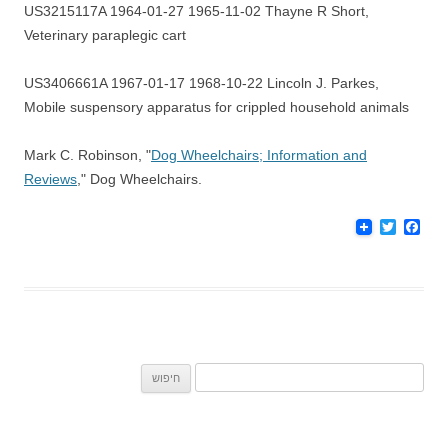
US3215117A 1964-01-27 1965-11-02 Thayne R Short,
Veterinary paraplegic cart
US3406661A 1967-01-17 1968-10-22 Lincoln J. Parkes,
Mobile suspensory apparatus for crippled household animals
Mark C. Robinson, "
Dog Wheelchairs; Information and
Reviews
," Dog Wheelchairs.
T
F
w
a
i
c
t
e
t
b
e
o
r
o
k
חיפוש: