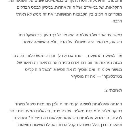
והוספת: "התעמקות חסרת תקדים במאפיינים שונים של השואה ושל
החקלאות, של בני-אדם ושל חיות אחרות, בניסיון לבסס הבדלים
מוסריים חותכים בין הקבוצות המושוות." את זה ממש לא ראיתי
הרבה.
כאשר צד אחד של האנלוגיה הוא צד כל כך טעון ורב משקל כמו
השואה, אז הצד הזה משתלט על הדיון, ולא ההשוואה עצמה.
עוד לשאלת התועלת — אחד גברא הלך ובדרכו פגש פלוני, הכה בו
מכות נמרצות עד זוב דם. אדם סביר רואה בתיאור זה תיאור של
מעשה אלימות. ואם אוסיף לו את הסיפא: "משל היה קלגס
בטרבלינקה" — מה זה מוסיף?
תשובתי 2:
ההנחה שאנלוגיות לשואה הן מיוחדות ולכן מחייבות טיפול מיוחד
רחוקה מלהיות מובנת מאליה. על כל פנים, השאלות המעניינות יותר,
לדעתי, הן: מדוע אנלוגיות השואה/החקלאות כה נפוצות? ומדוע הן
נכשלות בדרך-כלל בשכנוע הקהל הרחב ואפילו משיגות תוצאות