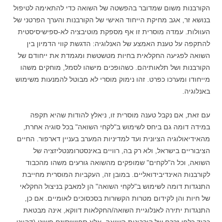
הקורבנות משום שמדובר בהפשטה של השואה כדי להתאימה לטיפול
בנושא זר, אגב מחיקת הייחוד האישי של הקורבנות והערך הפרטני של
העוולות. עמדה מוסרית זו אף מספקת מוטיבציה לא-ספישיסיסטית
להתקפה על טענת האמצע של האנלוגיה: הדגשת קווי הדמיון בין
השואה לפגיעה החקלאית בחיות מטשטשת ומגמדת את ייחודם של
הקורבנות ושל תלאותיהם. כשהופכים מישהו לסמל, מוחקים משהו
מייחודו ומערכו כפרט. זהו נימוק מוסרי לא מבוטל להמנעות משימוש
באנלוגיה.
עם זאת, אם נקבל טענה מוסרית זו, ניאלץ להודות שהיא תקפה
במידה דומה גם ביחס לשימוש ב"לקחי השואה" בכל סוגיה אחרת,
מהאידיאולוגיה הציונית ועד למדיניות המערב בעניין דארפור. החיים
הציבוריים בישראל, ולא רק בה, רוויים באינסטרומנטליזציה של
השואה, וכל ה"לקחים" שמופקים מהשואה גורעים משהו מהכבוד
לקורבנות האינדיבידואליים. במובן זה, העקביות המוסרית מחייבת
התנגדות דומה לשימוש ב"לקחי השואה" הן למאבק בניצול החקלאי
של חיות והן לקידום מטרות הקשורות בסכסוכים לאומיים. אם כן,
התנגדות יתירה לאנלוגיית השואה/החקלאות דווקא, אינה מבטאת