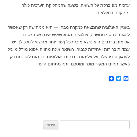
ערכית מפוברקת על השואה, בשעה שהמחלוקת הערכית כולה
ממוקדת בחקלאות.
בעניין האנלוגיה שהמצאת כמקרה מבחן — היא ממחישה רק שאפשר
להגות, כניסוי מחשבה, אנלוגיות מסוג שאיש אינו משתמש בו.
אלימות בדרכים היא נושא מוכר לכל (עוד יותר מהשואה) ולכולנו יש
עמדות ברורות ואחידות לגביה. השואה אינה מהווה אפוא מודל מועיל
לארגון הידע שלנו על אלימות בדרכים. אנלוגיות תורמות להבנתנו רק
כאשר תחום המקור מוכר ומוסכם יותר מתחום היעד.
T
F
w
a
i
c
t
e
t
b
e
o
r
o
k
חיפוש: