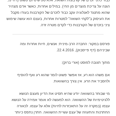
כבוד כלפי זכרם של קורבונות השואה, אלא ספישיסיזם פשוט (דהיינו,
הגנה על צריכת מוצרים מן החי). במילים אחרות, כאשר אדם מצהיר
שהוא מתנגד לאנלוגיה עקב כבוד לזכרם של הקורבנות בעודו מקבל
את העיסוק ב"לקחי השואה" למטרות אחרות, בעצם הוא עושה שימוש
ציני בזכרם של הקורבנות כדי לקדם מטרה זרה.
פורסם במקור: החברה הרב-מינית: אנשים, חיות אחרות ומה
שביניהם (דף פייסבוק), 22.4.2016.
מתוך תגובה לפוסט (אורי ברוק):
אם משהו הוא רע, אז אפשר פשוט לומר שהוא רע ואף להוסיף
ולהסביר את הרע. אין צורך בהשוואות.
מי שבוחר בהשוואה יודע שהיא תסיט את הדיון מעצם הנושא
ללגיטימיות של ההשוואה. הוא למעשה לא אומר אמירה על הנושא
עצמו (במקרה זה על התאכזרות לחיות) אלא על עצמו. לכאורה
החתרנות והתעוזה של עצם עשיית ההשוואה. חתרן נתפס כיותר