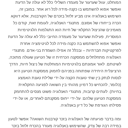
המוחלט, עוול שערעור על מעמדו השלילי כלל לא עולה על הדעת
ואפשר אפוא להשתמש בו כקנה-מידה לכל רוע אחר. במובן זה,
השימוש באנלוגיה אינו מביע זלזול בזכרם של הקורבנות, אלא דווקא
הכרה בייחודו של אסונם. מתנגדי האנלוגיה, לעומת זאת, קודם כל
מאמינים שהניצול החקלאי של חיות הוא התגלמות הלגיטימיות
המוסרית, פעילות שערעור על מעמדה החיובי כלל לא עולה על הדעת
ואפשר אפוא להשתמש בה כקנה-מידה לכל לגיטימציה אחרת
לפרקטיקות חברתיות – ובכלל זה אפילו השמדת בני-אדם. מתנגדי
האנלוגיה מתחלחלים ממסקנה הכרחית זו של הטיעון שעולה מתוכה,
לשיטתם. לאור אמונתם בלגיטימיות המוחלטת של ניצול חיות, הדרך
הרציונלית היחידה שפתוחה בפניהם לחמוק ממסקנת הטיעון היא
לנסות לנתק בין שתי טענות הקצה על-ידי שלילת טענת האמצע
(כלומר, להכחיש כל דמיון מהותי בין השואה לפגיעה החקלאית
בחיות). לעתים קרובות, מתנגדי האנלוגיה פשוט מנסים להתחמק
ממסקנת הטיעון שלהם: על-ידי ייחוס מסקנתם לאחרים, או על-ידי
פסילתו הגורפת של כל דיון באנלוגיה.
ומה בדבר פגיעתה של האנלוגיה בזכר קורבנות השואה? אפשר לטעון
במידה רבה של צדק, שהשימוש באנלוגיה מעורר בהכרח זלזול בזכר