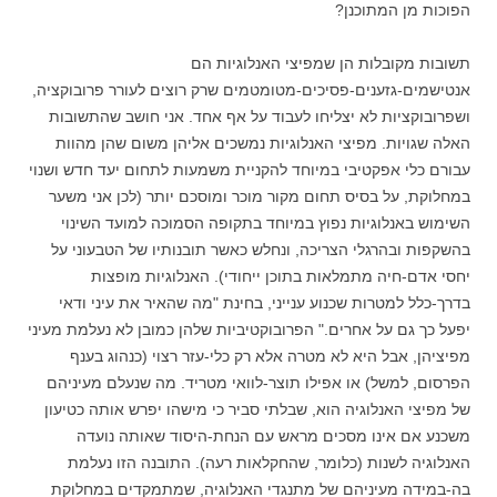
הפוכות מן המתוכנן?
תשובות מקובלות הן שמפיצי האנלוגיות הם
אנטישמים-גזענים-פסיכים-מטומטמים שרק רוצים לעורר פרובוקציה,
ושפרובוקציות לא יצליחו לעבוד על אף אחד. אני חושב שהתשובות
האלה שגויות. מפיצי האנלוגיות נמשכים אליהן משום שהן מהוות
עבורם כלי אפקטיבי במיוחד להקניית משמעות לתחום יעד חדש ושנוי
במחלוקת, על בסיס תחום מקור מוכר ומוסכם יותר (לכן אני משער
השימוש באנלוגיות נפוץ במיוחד בתקופה הסמוכה למועד השינוי
בהשקפות ובהרגלי הצריכה, ונחלש כאשר תובנותיו של הטבעוני על
יחסי אדם-חיה מתמלאות בתוכן ייחודי). האנלוגיות מופצות
בדרך-כלל למטרות שכנוע ענייני, בחינת "מה שהאיר את עיני ודאי
יפעל כך גם על אחרים." הפרובוקטיביות שלהן כמובן לא נעלמת מעיני
מפיציהן, אבל היא לא מטרה אלא רק כלי-עזר רצוי (כנהוג בענף
הפרסום, למשל) או אפילו תוצר-לוואי מטריד. מה שנעלם מעיניהם
של מפיצי האנלוגיה הוא, שבלתי סביר כי מישהו יפרש אותה כטיעון
משכנע אם אינו מסכים מראש עם הנחת-היסוד שאותה נועדה
האנלוגיה לשנות (כלומר, שהחקלאות רעה). התובנה הזו נעלמת
בה-במידה מעיניהם של מתנגדי האנלוגיה, שמתמקדים במחלוקת