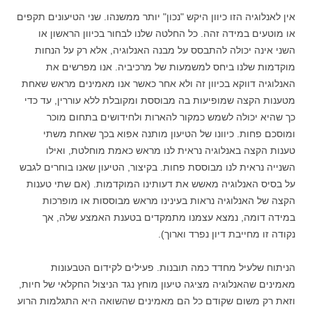
אין לאנלוגיה הזו כיוון היקש "נכון" יותר ממשנהו. שני הטיעונים תקפים
או מוטעים במידה זהה. כל החלטה שלנו לבחור בכיוון הראשון או
השני אינה יכולה להתבסס על מבנה האנלוגיה, אלא רק על הנחות
מוקדמות שלנו ביחס למשמעות של מרכיביה. אנו מפרשים את
האנלוגיה דווקא בכיוון זה ולא אחר כאשר אנו מאמינים מראש שאחת
מטענות הקצה שמופיעות בה מבוססת ומקובלת ללא עוררין, עד כדי
כך שהיא יכולה לשמש כמקור להארות ולחידושים בתחום מוכר
ומוסכם פחות. כיוונו של הטיעון מותנה אפוא בכך שאחת משתי
טענות הקצה באנלוגיה נראית לנו מראש כאמת מוחלטת, ואילו
השנייה נראית לנו מבוססת פחות. בקיצור, הטיעון שאנו בוחרים לגבש
על בסיס האנלוגיה מאשש את דעותינו המוקדמות. (אם שתי טענות
הקצה של האנלוגיה נראות בעינינו מראש מבוססות או מופרכות
במידה דומה, נמצא עצמנו מתמקדים בטענת האמצע שלה, אך
נקודה זו מחייבת דיון נפרד וארוך).
הניתוח שלעיל מחדד כמה תובנות. פעילים לקידום הטבעונות
מאמינים שהאנלוגיה מציגה טיעון מוחץ נגד הניצול החקלאי של חיות,
וזאת רק משום שקודם כל הם מאמינים שהשואה היא התגלמות הרוע