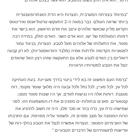
חימר, הוא אינו חלק פשוט מהטבע: הוא עשוי בצלם אלוהים.
"במיוחד בצורתה המערבית, הנצרות היא הדת האנתרופוצנטרית
ביותר שראה העולם. כבר במאה ה-2 התעקשו טרטוליאנוס ואירינאוס
הקדוש מליון שכאשר אלוהים עיצב את אדם הראשון, הוא בישר את
דמותו המגולמת של ישו, הוא אדם השני. האדם חולק, במידה רבה
מאוד, את התעלותו של אלוהים מעל לטבע. הנצרות, בניגוד גמור
לפגאניות הקדומה ולדתות אסיה (מלבד הזורואסטריות), לא רק קבעה
דואליזם בין האדם לטבע אלא גם התעקשה שזהו רצון האל שהאדם
ינצל את הטבע למטרותיו הראויות.
"ברמת העם הפשוט זה בא לידי ביטוי בדרך מעניינת. בעת העתיקה
לכל עץ, לכל מעיין, לכל נחל ולכל גבעה היה מלאך שומר מקומי, רוח
מגוננת. רוחות אלה היו נגישות לאדם, אך היו שונות מאוד ממנו;
קנטאורים, פאנים ובתולות-ים מפגינים את דו-המשמעות הזו. לפני
שמישהו כרת עץ, כרה בהר או סכר פלג, היה זה חשוב להרגיע את
הרוח הממונה על מצב מסוים זה, ולשמור עליה מפויסת. עם החרבתו
של האנימיזם הפגאני, הנצרות אפשרה לנצל את הטבע בהלך-רוח של
אדישות לרגשותיהם של הדברים הטבעיים."