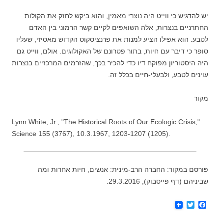
יש להדגיש כי ווייט היה נוצרי מאמין, והוא ביקש לחזק את הקולות
החתרניים בנצרות, אלה השואפים לקיים קשר הרמוני בין האדם
לטבע. הוא אפילו הציע למנות את פרנציסקוס הקדוש מאסיזי, שעליו
סופר כי דיבר עם חיות, בתור פטרונם של האקולוגים. אולם, ווייט גם
היה היסטוריון מפוקח דיו כדי להכיר בכך, שהזרמים המרכזיים בנצרות
עוינים לטבע, ולבעלי-חיים בכלל זה.
מקור
Lynn White, Jr., "The Historical Roots of Our Ecologic Crisis,"
Science 155 (3767), 10.3.1967, 1203-1207 (1205).
פורסם במקור: החברה הרב-מינית: אנשים, חיות אחרות ומה
שביניהם (דף פייסבוק), 29.3.2016.
T
F
w
a