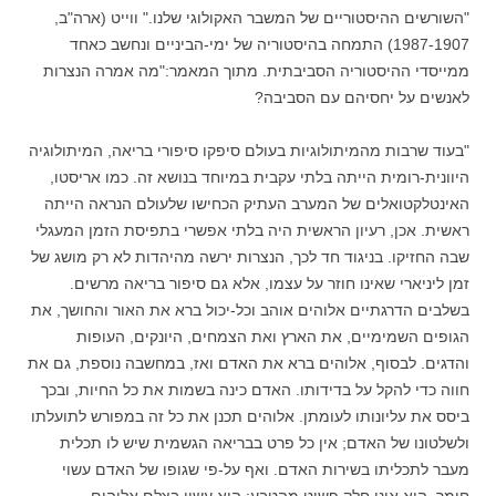
"השורשים ההיסטוריים של המשבר האקולוגי שלנו." ווייט (ארה"ב,
1987-1907) התמחה בהיסטוריה של ימי-הביניים ונחשב כאחד
ממייסדי ההיסטוריה הסביבתית. מתוך
המאמר:
"מה אמרה הנצרות
לאנשים על יחסיהם עם הסביבה?
"בעוד שרבות מהמיתולוגיות בעולם סיפקו סיפורי בריאה, המיתולוגיה
היוונית-רומית הייתה בלתי עקבית במיוחד בנושא זה. כמו אריסטו,
האינטלקטואלים של המערב העתיק הכחישו שלעולם הנראה הייתה
ראשית. אכן, רעיון הראשית היה בלתי אפשרי בתפיסת הזמן המעגלי
שבה החזיקו. בניגוד חד לכך, הנצרות ירשה מהיהדות לא רק מושג של
זמן ליניארי שאינו חוזר על עצמו, אלא גם סיפור בריאה מרשים.
בשלבים הדרגתיים אלוהים אוהב וכל-יכול ברא את האור והחושך, את
הגופים השמימיים, את הארץ ואת הצמחים, היונקים, העופות
והדגים. לבסוף, אלוהים ברא את האדם ואז, במחשבה נוספת, גם את
חווה כדי להקל על בדידותו. האדם כינה בשמות את כל החיות, ובכך
ביסס את עליונותו לעומתן. אלוהים תכנן את כל זה במפורש לתועלתו
ולשלטונו של האדם; אין כל פרט בבריאה הגשמית שיש לו תכלית
מעבר לתכליתו בשירות האדם. ואף על-פי שגופו של האדם עשוי