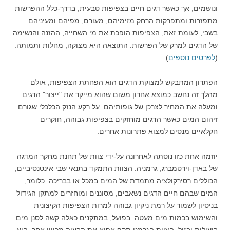
ונושמים, אך כאשר דגים חיים בצפיפות טבעית, בדרך-כלל ההפרשות
מתפזרות ומתפרקות הרחק מזימיהם, מעורם, מפיהם ומעיניהם.
בשבי, לעומת זאת, הצפיפות הופכת
את מי השחייה, ההזנה והנשימה
של הדגים למרק של הפרשות. התוצאה היא מצוקה, מחלות ותמותה.
(
לפרטים נוספים
)
הפתרון המתבקש למצוקת הדגים הוא הפחתת הצפיפות, אולם
מהלך זה נחשב כמוצא אחרון משום שהוא מייקר את "ייצור" הדגים
ומעלה את המחיר לצרכן של גופותיהם. על רקע הנזק הכלכלי שגורם
זיהום המים כאשר הדגים מוחזקים בצפיפות גבוהה, חוקרים
חקלאיים מנסים למצוא פתרונות אחרים.
יוזמה אחת כזו נוסתה לאחרונה על-ידי צוות של תחנת מחקר המדגה
של באדן-וירטמברג, גרמניה. הצוות התמקד בתנאי שבי אינטנסיביים,
הכוללים רסירקולציה מתמדת של המים במכל או בבריכה. כלומר,
המים שבהם חיים הדגים נשאבים, מסוננים ומוחזרים למתקן הגידול
בניסיון לשמור על רמת ניקיון גבוהה למרות הצפיפות הקיצונית
והשימוש בכמות מים מעטה. בפועל, במתקנים כאלה קשה לסנן מים