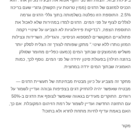
ביעילות ובזול. הצוות הגרמני תקף אפוא את הבעיה מכיוון אחר: הוא
הכניס למזונם של הדגים (ממין טרוטת עין הקשת) גרגרי שעם בריכוז
2.5%. התוספת הזו נפלטה בשלמותה בתוך גללי הדגים וגרמה
לגללים לצוף על פני המים. הדגים למדו במהירות שלא לאכול את
התוספת הצפה, ו"בדיקות פיזיולוגיות לא הצביעו על שינויי רקמה
פתולוגיים המקושרים למספוא הניסיוני, והגדילה, השרידות ונצילות
המזון נותרו ללא שינוי." מתקן שפותח לצורך זה הצליח לסלק יותר
משליש מהמוצקים שבתוך המים (כמעט כפליים מחומר שסולק
בהזנה רגילה) בפעולת סינון יחידה של פני המים. נוסף לכך, כמות
האמוניה שבתוך המים ירדה במחצית.
מחקר זה מצביע על כיוון מבטיח מבחינתה של תעשיית הדגים —
מבטיח שאפשר יהיה להחזיק דגים בצפיפות גבוהה ועדיין לשמור על
רווחים. החוקרים מעידים בגאווה שאפשר לצופף את הדגים ב-50%
עם התזונה החדשה ועדיין לשמור על רמת הזיהום המקובלת. אם כך,
האם באמת עדיף לחיות מתחת לחרא ולא בתוכו?
מקור