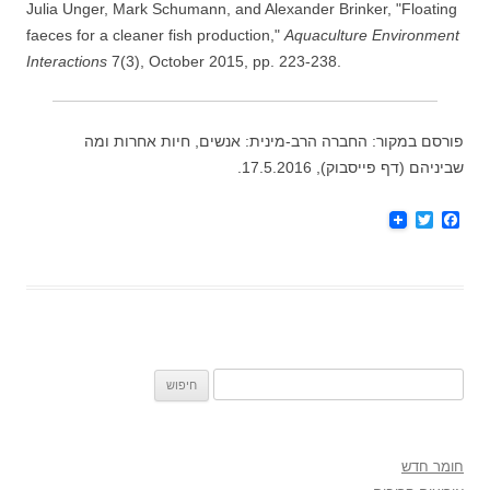
Julia Unger, Mark Schumann, and Alexander Brinker, "Floating
faeces for a cleaner fish production,"
Aquaculture Environment
Interactions
7(3), October 2015, pp. 223-238.
פורסם במקור: החברה הרב-מינית: אנשים, חיות אחרות ומה
שביניהם (דף פייסבוק), 17.5.2016.
T
F
w
a
i
c
t
e
t
b
e
o
r
o
k
חיפוש:
חומר חדש