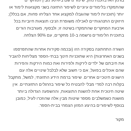
בגינון ו/או בהכנת מזון; שיפור נרשם ב-90% מבין המחקרים
שהתמקדו בלימודים עיוניים לשיפור התזונה בשני מקצועות לימוד או
יותר (תוכניות לימוד שהוגבלו למקצוע אחד הצליחו פחות, אם בכלל);
חיזוקים התנהגותיים לאכילה משופרת הניבו תוצאות חיוביות בכל
ארבעת המחקרים שהתמקדו בשיטה זו; ולבסוף, מעורבות הורים
בתוכנית הלימודים נרשמה ב-10 מחקרים, עם 90% הצלחה.
השורה התחתונה בסקירה הזו (ובכמה סקירות אחרות שהתפרסמו
בשנים האחרונות) היא שתוכניות חינוך בבתי-הספר מצליחות להגביר
את חיבתם של ילדים לירקות ולפירות ואת כמות הירקות והפירות
שהם אוכלים בפועל, אם כי חשוב שלא לבלבל שינויים אלה עם
הישגים חינוכיים אחרים. שיפור ברמת הידע התזונתי, למשל, מתקבל
בקלות רבה למדי מבלי להבטיח כל שיפור בהרגלים התזונתיים. אין
שיטה חינוכית אחת להשגת התוצאות, וההשפעה הגדולה ביותר
מושגת כשמשלבים מספר שיטות מבין אלה שהוזכרו לעיל, כמובן
בנוסף לשיפורים בהיצע המזון הצמחי בבית-הספר.
מקור