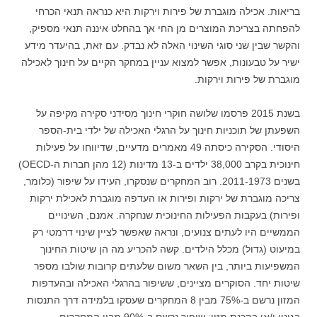
בריאות. אכילה מוגברת של פירות וירקות היא כנראה תנאי הכרחי
להפחתה בצריכת המוצרים מן החי אך בהחלט איננה תנאי מספיק,
והקשר שבין
שני סוגי השינוי האלה לא נבדק. עם זאת, בהיעדר מידע
ישיר על טבעונות, אפשר למצוא עניין במחקר הקיים על חינוך לאכילה
מוגברת של פירות וירקות.
בשנת 2015 פרסמו שלושה חוקרי חינוך מסידני סקירה מקיפה על
השפעתן של תוכניות חינוך על הרגלי האכילה של ילדי בית-הספר
היסודי. הסקירה כיסתה 49 מאמרים מדעיים, שדיווחו על פעילות
חינוכית בקרב 38,000 ילדים ב-13 מדינות (12 מהן חברות ה-OECD)
בשנים 2011-1973. רוב המחקרים שנסקרו, העידו על שיפור (כלומר,
צריכה מוגברת של ירקות ופירות או העדפה מוגברת לאכילת ירקות
ופירות) בעקבות הפעילות החינוכית שנחקרה. אמנם, השינויים
הממשיים היו לעתים צנועים, ונראה שאפשר לציין שינוי דרמטי רק
במיעוט (גדול) מכלל הילדים. קשה להכריע מה הן שיטות החינוך
המשפיעות ביותר, בין השאר משום שלעתים קרובות שולבו מספר
שיטות יחד. הסוקרים מציינים, ששיפור בהרגלי האכילה ובהעדפות
המזון נרשם ב-75% מבין 8 המחקרים שעסקו בלמידה דרך התנסות