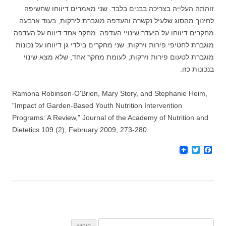
זוהתה העלייה בצריכה בבנים בלבד. שני מאמרים דיווחו שחשיפה
לחינוך מהסוג שלעיל נקשרה והעדפה מוגברת לירקות, בעוד ארבעה
מחקרים דיווחו על היעדר שינויי העדפה. מחקר אחד דיווח על העדפה
מוגברת לחטיפי פירות וירקות. שני מחקרים בילדי גן דיווחו על נכונות
מוגברת לטעום פירות וירקות, לעומת מחקר אחד, שלא מצא שינוי
בנכונות כזו.
Ramona Robinson-O'Brien, Mary Story, and Stephanie Heim,
"Impact of Garden-Based Youth Nutrition Intervention
Programs: A Review," Journal of the Academy of Nutrition and
Dietetics 109 (2), February 2009, 273-280.
T
F
w
a
i
c
t
e
t
b
e
o
r
o
k
חיפוש: