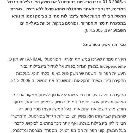
ב-31.3.2005 סגרו הרשויות בפורטוגל את משק הצ'ינצ'ילות הגדול
במדינה, זמן קצר לאחר שהתגלה שהוא פועל ללא רישיון. סגירת
המשק הצילה מאות אלפי צ'ינצ'ילות מחיים בצינוק וממוות נורא
במסגרת תעשיית הפרווה.
(פורסם במקור:
זכויות בעלי-חיים
השבוע
197, 8.4.2005).
סגירת המשק בפורטוגל
חקירה סמויה שערכו במשותף הארגון הפורטוגלי ANIMAL והעיתון O
Independente במשק הגדול בפורטוגל לגידול צ'ינצ'ילות עבור
תעשיית הפרווה, חשפה שהמשק פעל באופן בלתי חוקי. בעקבות
החקירה סגרו משרד החקלאות והמשטרה את המשק, ב-31.3.2005.
החקירה החלה בעקבות מידע שהגיע לארגון ולעיתון ממקור אנונימי.
הארגון והעיתון ארגנו חקירה סמויה במשק שבצפון פורטוגל, ובסוף
חודש מרץ חשפו את התוצאות. בעל המשק עצמו מסר בחקירה
שהמשק שברשותו הוא משק הצ'ינצ'ילות הגדול בפורטוגל, ה"מייצר"
חצי מיליון צ'ינצ'ילות בשנה, ואף יותר מכך בהתאם לביקוש. לדברי
בעל המשק, קוני הפרוות הם מפורטוגל, מספרד, מצרפת ומדנמרק.