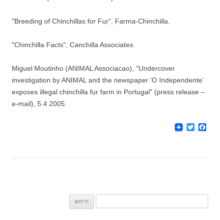
"Breeding of Chinchillas for Fur", Farma-Chinchilla.
"Chinchilla Facts", Canchilla Associates.
Miguel Moutinho (ANIMAL Associacao), "Undercover
investigation by ANIMAL and the newspaper ‘O Independente’
exposes illegal chinchilla fur farm in Portugal" (press release –
e-mail), 5.4.2005.
T
F
w
a
i
c
t
e
t
b
e
o
r
o
k
חיפוש: