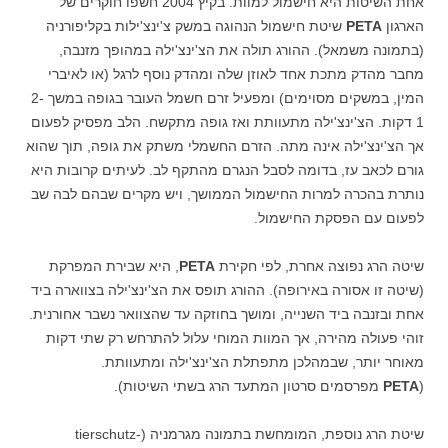
אחת השיטות היא חישמול למוות. בקיץ 2004 חשפו חוקרים של
הארגון
PETA
שיטת חישמול הנהוגה במשק צ'ינצ'ילות בקליפורניה
(בתמונה משמאל). ההורג תולה את הצ'ינצ'ילה במהופך מזנבה,
מחבר מהדק מתכת אחד לאוזן שלה ומהדק נוסף לרגל (או לאיברי
המין, במשקים מסוימים) ומפעיל זרם חשמל העובר בגופה במשך 2-
1 דקות. הצ'ינצ'ילה מתעוותת ואז גופה מתקשח. הלב מפסיק לפעום
אך הצ'ינצ'ילה אינה מתה. הזרם החשמלי משתק את גופה, תוך שהוא
גורם לכאב עז, בדומה לסבל הנגרם מהתקף לב. לעיתים קרובות היא
נותרת בהכרה למרות החישמול הממושך, ויש מקרים שבהם לבה שב
לפעום עם הפסקת החישמול.
שיטה הרג נפוצה אחרת, לפי חקירת
PETA
, היא שבירת המפרקת
(שיטה זו אסורה באירופה). ההורג תופס את הצ'ינצ'ילה בצווארה ביד
אחת ובזנבה ביד השנייה, ומושך בחוזקה עד שהצוואר נשבר אחורנית.
זוהי פעולה מהירה, אך המוות המוחי עלול להתרחש רק שתי דקות
מאוחר יותר, שבמהלכן מתפתלת הצ'ינצ'ילה ומתעוותת.
(
PETA
מפרסמים סרטון המתעד הרג בשתי השיטות).
שיטת הרג נוספת, המומחשת בתמונה מגרמניה (tierschutz-