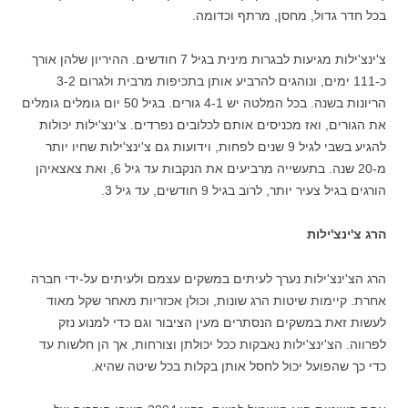
בכל חדר גדול, מחסן, מרתף וכדומה.
צ'ינצ'ילות מגיעות לבגרות מינית בגיל 7 חודשים. ההיריון שלהן אורך
כ-111 ימים, ונוהגים להרביע אותן בתכיפות מרבית ולגרום 3-2
הריונות בשנה. בכל המלטה יש 4-1 גורים. בגיל 50 יום גומלים גומלים
את הגורים, ואז מכניסים אותם לכלובים נפרדים. צ'ינצ'ילות יכולות
להגיע בשבי לגיל 9 שנים לפחות, וידועות גם צ'ינצ'ילות שחיו יותר
מ-20 שנה. בתעשייה מרביעים את הנקבות עד גיל 6, ואת צאצאיהן
הורגים בגיל צעיר יותר, לרוב בגיל 9 חודשים, עד גיל 3.
הרג צ'ינצ'ילות
הרג הצ'ינצ'ילות נערך לעיתים במשקים עצמם ולעיתים על-ידי חברה
אחרת. קיימות שיטות הרג שונות, וכולן אכזריות מאחר שקל מאוד
לעשות זאת במשקים הנסתרים מעין הציבור וגם כדי למנוע נזק
לפרווה. הצ'ינצ'ילות נאבקות ככל יכולתן וצורחות, אך הן חלשות עד
כדי כך שהפועל יכול לחסל אותן בקלות בכל שיטה שהיא.