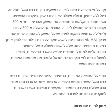
אף-על-פי שהרבעת חיות לפרווה במשקים חוקית בפורטוגל, משק זה
פעל ללא רישיון, ובעליו מעולם לא ביקש רישיון. בעקבות החשיפה
סגרו משרד החקלאות והמשטרה את המשק והחרימו יותר מ-300
נקבות צ'ינצ'ילה שנוצלו לרבייה. הוחרמו גם למעלה מ-800 עורות
צ'ינצ'ילה שנמצאו במקום לאחר שבעל המשק לא הספיק להחביאם.
ארגון ANIMAL מנסה כעת להשיג חזקה על הצ'ינצ'ילות כדי לשכן אותן
במקום מבטחים. קשה שלא להשוות פעולה זו של הרשויות
הפורטוגליות למחדלי משטרת ישראל ומשרד החקלאות, שסירבו
לפעול כנדרש לפי חוקי מדינת ישראל ולסגור את מפטמות האווזים,
באותם ימים ממש.
נוסף על התוצאה המיידית, החשיפה הגיעה לעיתונים ארציים רבים
בפורטוגל ולשתי תוכניות טלוויזיה ארציות, אשר הראו פרטים מתוך
סרט שצולם בחקירה הסמויה. התקשורת והציבור הגיבו בשבחים
לחוקרים ובהסכמה לעבודת החשיפה.
אסון לחיות עם פרווה