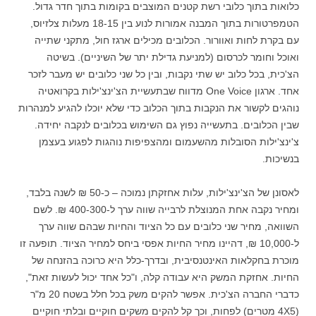
כלואות בתוך כלובי רשת קטנים המוצבים בקומות בתוך חדר גדול.
הטמפרטורות בתוך המבנה אמורות לנוע בין 18-15 מעלות צלזיוס,
עם בקרת לחות ואוורור. הכלובים מכילים ארגז חול, מתקני שתייה
ואוכל וחומר לכרסום (למניעת גדילת יתר של השיניים). בשיטה
הצ'כית, בכל כלוב יש שתי נקבות, ובין כל שני כלובים יש מעבר לזכר
אחד. ארגון One Voice מדווח שבתעשיית הצ'ינצ'ילות בקרואטיה
נוהגים לקשור את הנקבות בתוך הכלוב כדי שלא יוכלו להגיע למנהרות
שבין הכלובים. בתעשייה נפוץ גם השימוש בכלובים לנקבה יחידה.
צ'ינצ'ילות הסובלות מהשעמום ומהצפיפות נוהגות לפגוע בעצמן
בנשיכות.
לאסונן של הצ'ינצ'ילות, עלות אחזקתן נמוכה – כ-50 ₪ לשנה בלבד,
ומחיר נקבה אחת המנוצלת לרבייה שווה ערך ל-400-300 ₪. לשם
השוואה, מחיר שני כלובים עם כל הציוד והחיות שבהם שווה ערך
ל-10,000 ₪, דהיינו מחיר החיות אפסי ביחס למחיר הציוד. תופעה זו
מוכרת בחקלאות האינטנסיבית, ובדרך-כלל היא כרוכה בהזנחה של
החיות. אחזקת המשק היא עבודה קלה, ו"כל אחד יכול לעשות זאת",
כדברי החברה הצ'כית. אפשר להקים משק בכל חלל בשטח 20 מ"ר
(4X5 מטרים) לפחות, וכך קל להקים משקים חוקיים ובלתי חוקיים