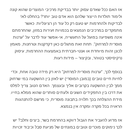
אז האם ככל שאדם עסוק יותר בבדיקת מרכיבי המוצרים שהוא קונה
ולימוד תולדות הייצור שלהם הוא אדם טוב יותר? בהחלט לא!
לבדיקות ולהחרמות יש טעם רק כל עוד הן רציונליות. כאשר
מתמקדים במרכיבים הנמצאים בכמויות זעירות במזון, שהחרמתם
אינה משפיעה בפועל על התעשייה, אי-אפשר עוד לדבר על "ערנות
מוסרית למרחוק". תחת זאת מתגלים כאן דקדקנות וטרחנות, מאמץ
לכונן זהות מיוחדת או אנטי-חברתית באמצעות ההחרמות, עיסוק
נרקיסיסטי בטוהר, ובקיצור – מידות רעות.
בנוסף לכך, "ערנות מוסרית למרחוק" היא רק מידה טובה אחת, וכדי
לחיות חיים טובים (במובן המוסרי) יש לאזן בין ההשקעה במי שרחוק
ממך לבין ההשקעה בקרובים אליך ובעצמך. האדם הטוב צריך לפלס
את דרכו בין התפקידים השונים ולעתים סותרים שהוא ממלא בחייו.
מידת ההצלחה בכך תלויה בתבונה מוסרית, כי מרשם להתנהגות
הראויה בכל מקרה ומקרה אין בנמצא.
אז מדוע להעביר את הגבול דווקא בהחרמת בשר, ביצים וחלב? יש
לכך נימוקים מוכרים וטובים במונחים של מניעת סבל וכיבוד זכויות