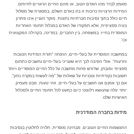
מאמץ לברר מהו האדם הטוב, או מהם החיים הראויים לחיותם.
המידות הרצויות כרוכות זו בזו באדם השלם, במסגרת של מסלול
חיים כולל בתוך נסיבות חברתיות נתונות. מוקד העניין אינו פתרון
בעיה ספציפית, אלא תפקודו של האדם במכלול תחומי האחריות
המוסרית בחייו: במשפחה, בין החברים, במדינה, בקהילה המקצועית
וכו'.
במחשבה המוסרית על בעלי-חיים, הוזנחה "תורת המידות הטובות
והרעות". אולי הסיבה לכך היא שענייני בעלי-חיים נחשבים כתחום
ספציפי ומובחן, שדורש פחות מחשבה על כלל החיים המוסריים ויותר
תשובות נקודתיות וטכניות על שאלות של "מה לעשות במקרה נתון".
אם כך אמנם אנו חושבים על בעלי-חיים, זוהי טעות. מבט מעמיק
יותר יגלה שהנושא רלוונטי כיום כמעט לכל תחומי החיים ולמכלול
האישיות שלנו.
מידות בחברה המודרנית
התגשמות החיים הטובים, מבחינה מוסרית, תלויה לחלוטין בנסיבות