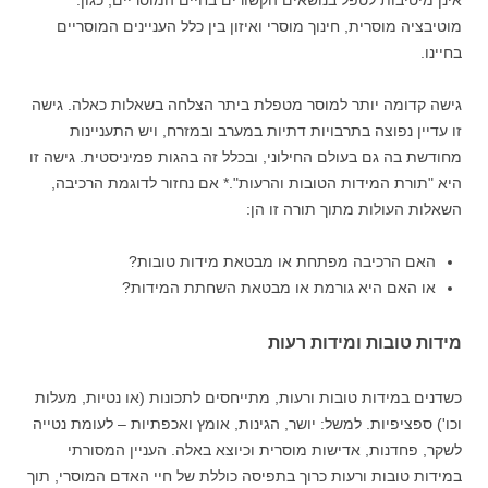
אינן מיטיבות לטפל בנושאים הקשורים בחיים המוסריים, כגון:
מוטיבציה מוסרית, חינוך מוסרי ואיזון בין כלל העניינים המוסריים
בחיינו.
גישה קדומה יותר למוסר מטפלת ביתר הצלחה בשאלות כאלה. גישה
זו עדיין נפוצה בתרבויות דתיות במערב ובמזרח, ויש התעניינות
מחודשת בה גם בעולם החילוני, ובכלל זה בהגות פמיניסטית. גישה זו
היא "תורת המידות הטובות והרעות".* אם נחזור לדוגמת הרכיבה,
השאלות העולות מתוך תורה זו הן:
האם הרכיבה מפתחת או מבטאת מידות טובות?
או האם היא גורמת או מבטאת השחתת המידות?
מידות טובות ומידות רעות
כשדנים במידות טובות ורעות, מתייחסים לתכונות (או נטיות, מעלות
וכו') ספציפיות. למשל: יושר, הגינות, אומץ ואכפתיות – לעומת נטייה
לשקר, פחדנות, אדישות מוסרית וכיוצא באלה. העניין המסורתי
במידות טובות ורעות כרוך בתפיסה כוללת של חיי האדם המוסרי, תוך