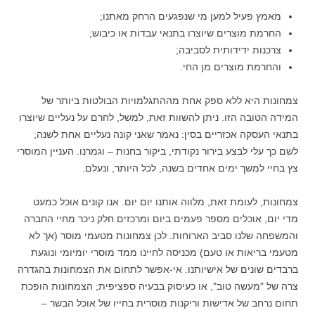
מאמץ פעיל למען מי שנפגעים הרחק מאתנו;
החרמת מוצרים שיוצרו בתנאי עבדות או כיבוש;
צרכנות ידידותית לסביבה;
והחרמת מוצרים מן החי.
צמחונות היא ללא ספק אחת מההתגלמויות הבולטות ביותר של
המידה הטובה הזו. ניתן להשוות זאת, למשל, לחרם על נעליים שיוצרו
בתנאי העסקה אכזריים בסין: נאמר שאני קונה נעליים אחת לשנה;
לשם כך עלי לבצע בירור נקודתי, ביקור בחנות – וגמרנו. העניין המוסרי
צץ בחיי למשך ימים אחדים בשנה, לכל היותר, ונעלם.
צמחונות, לעומת זאת, מלווה אותנו יום יום. אנו קונים אוכל כמעט
מדי יום, אוכלים מספר פעמים ביום ומרכזים חלק ניכר מחיי החברה
והמשפחה שלנו סביב הארוחות. לכן צמחונות מטעמי מוסר (אך לא
מטעמי בריאות או טעם) מכניסה לחיינו ממד מוסרי יומיומי ונוגעת
ברבדים שונים של אישיותנו. אי-אפשר לתחום את הצמחונות בהגדרה
צרה של "מעשה טוב", או כעיסוק בבעיה ספציפית; הצמחונות הופכת
תחום נרחב של אדישות וריקנות מוסרית בחייו של אוכל הבשר –