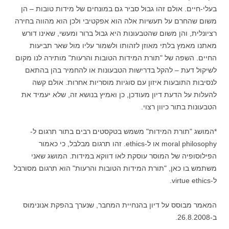
בעלי-חיים. אולם זהו גבול סביר גם במונחים של מידות טובות – הן
משום שהחרם על תעשיות אלה הוא אפקטיבי ולכן הוא מהווה בחירה
רציונלית, והן משום שהטבעונות היא גבול ברור ומעשי, שאינו דורש
מאתנו מאמץ בלתי מאוזן לזהותו ולשמור עליו מול שאר תביעות
החיים. השפה של "תורת המידות הטובות והרעות" מותירה לנו מקום
לשיקול דעת – להקל בדרישות הטבעונות או להחמיר בהן בהתאם
לנסיבות התובעות איזון עם סוגיות מוסריות אחרות. אולם קשה
להעלות על הדעת דיון מעודכן, כן ואמיץ בנושא זה, שלא יעמיד את
הטבעונות בתור כיוון רצוי.
*המושג "תורת המידות" משמש בטקסטים רבים בתור תרגום ל-
moral philosophy או ל-ethics. זהו תרגום מבלבל, כי כאמור
הפילוסופיה של המוסר עוסקת לאו דווקא במידות. המושג שאני
משתמש בו כאן, "תורת המידות הטובות והרעות" הוא תרגום מסורבל
ל-virtue ethics.
המאמר מבוסס על דיון בהנחיית המחבר, שנערך בהפקת אנונימוס
ב-26.8.2008.