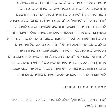
שותפות של זהות ושייכות. לכן בחברה המודרנית, התעשייתית
והצרכנית, לא די ברעיונות מסורתיים על מידות טובות; החברה
המודרנית זקוקה למידה טובה חדשה. ניתן לכנות מידה זו בשם
"ערנות מוסרית למרחוק" או "צרכנות רגישה". המדובר בערנות ביחס
לתהליך הייצור של החפצים הדוממים שבחיינו, ונכונות להשקיע
מאמץ בחיפוש אחר ההשלכות המוסריות שיש לתהליך הייצור. המידה
הטובה החדשה היא הנטייה להתבונן במוצר צריכה ולהבחין כיצד הוא
מגלם בתוכו את ההיסטוריה של ייצורו ואת גורלם של השותפים
הסמויים בתהליך. כנגד המידה הטובה, עומדת המידה הרעה –
"קוצר-רואי מוסרי" או "צרכנות מנוכרת". זוהי הנטייה לזהות במוצרים
אך ורק מחיר כספי, ערך שימוש או עניין סמלי, והיא נתמכת על-ידי
מגמות רווחות בתרבות: קידוש הקניות כבילוי בעל ערך בפני עצמו,
לחץ חברתי להחליף מוצרים ישנים ותקינים בחדשים, וכדומה.
צמחונות והמידה הטובה
"ערנות מוסרית למרחוק" יכולה להתפתח ולבוא לידי ביטוי בדרכים
מגוונות, למשל: