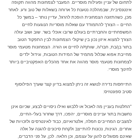
לתחום של עניין ופעילות מוסריים. המעבר לצמחונות מהווה תקופה
אינטנסיבית, שבמהלכה נטענת כל ארוחה בשאלות של טוב ורע. לאחר
מכן, כשהתזונה הצמחונית הופכת להרגל, עדיין נותר – במשך כל
החיים – הצורך להתמודד עם שאלות מוסריות הנוגעות לחיים
המשפחתיים והחברתיים בעולם שרובו אוכלי בשר. שוב ושוב עולה
הצורך למצוא איזון נכון בין שיקולי הצמחונות לבין התפקוד הטוב
בתור בן/בת, חבר/ה, שותף/ה לחיים או הורה. הצמחונות מטעמי מוסר
מחייבת אפוא שכלול מתמיד של המידות הטובות, וגידול ילדים
לצמחונות מטעמי מוסר מהווה את אחד מהכלים האפקטיביים ביותר
לחינוך מוסרי.
התייחסות נדירה לנושא זה ניתן למצוא בדיון קצר שערך הפילוסוף
סטיב ספונטזיס:
"החלטות בעניין מה לאכול או ללבוש ואילו ניסויים לבצע, שכיום אינן
נחשבות בתור עניינים מוסריים, יהפכו, דרך שחרור בעלי-החיים,
למצבים המחייבים חמלה, אלטרואיזם, כבוד לאינטרסים ולזכויות של
אחרים, הגינות, נכונות להתייצב ולקחת סיכונים להגנה על אלה
שאינם מסוגלים להגן על עצמם, וכן הלאה. לכן, על פני הדברים,