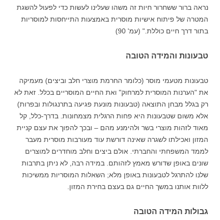
נראה ברור ששחרור חיות זה משהו שעלינו לעשות כדי לפעול להשגת
המטרה של פיתוח אישיות מוסרית באמצעות התייחסות למוסריות
בתור דרך חיים כוללת."
(עמ' 90)
טבעונות והמידה הטובה
טבעונות מטעמי מוסר (כלומר החרמת מוצרי חלב וביצים) מעמיקה
את "הערנות המוסרית למרחוק" ואת החיים המוסריים בכלל. זאת לא
רק בגלל מבחן התוצאה (טבעונות מונעת פגיעה בתרנגולות ובפרות)
אלא משום שטבעונות היא פחות הרגלית מצמחונות. בדרך-כלל, קל
מאוד לזהות מוצרי בשר ולהימנע מהם – ובכך להפוך את עצם קניית
המזון ואכילתו לשגרה שאינה דורשת עוד מעורבות מוסרית מעבר
לממד המשפחתי והחברתי. אולם ביצים וחלב מוחדרים למוצרים
שונים באופן שדורש מאמץ לזהותם. במידה רבה, לא ניתן בתרבות
שלנו להתרגל לטבעונות באופן מלא; השאלות המוסריות ממשיכות
ללוות אותנו במשך החיים גם בעצם בחירת המזון.
גבולות המידה הטובה