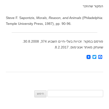
המקור שהוזכר
Steve F. Sapontzis,
Morals, Reason, and Animals
(Philadelphia:
Temple University Press, 1987), pp. 90-96.
פורסם במקור: זכויות בעלי-חיים השבוע 374, 30.8.2008.
שועתק מאתר אנונימוס, 8.2.2017.
T
F
w
a
i
c
t
e
t
b
e
o
r
o
k
חיפוש: