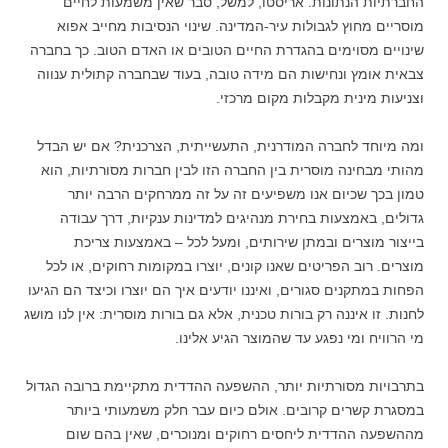
החברתיות הנתונות. אריסטו, למשל, סבר שאין משמעות לחיים
מוסריים מחוץ לגבולות עיר-המדינה. שינוי הנסיבות מחייב אפוא
שינויים מסוימים בהגדרת החיים הטובים או האדם הטוב. כך בחברה
צבאית אומץ ונחישות הם מידה טובה, בעוד שבחברה קתולית ענווה
וצניעות מינית מקבלות מקום מרכזי.
ומה מיוחד לחברה המודרנית, התעשייתית, הצרכנית? אם יש הבדל
מהותי מבחינה מוסרית בין החברה הזו לבין חברות מסורתיות, הוא
טמון בכך שכיום אנו משפיעים זה על זה ממרחקים הרבה יותר
גדולים, באמצעות בחירת מנהיגים למדינות ענקיות, דרך עבודה
בייצור מוצרים ובמתן שירותים, ומעל לכל – באמצעות צריכת
מוצרים. רוב הפריטים שאנו קונים, יוצרו במקומות רחוקים, או לכל
הפחות במתקנים סגורים, ואיננו יודעים איך הם יוצרו וכיצד הם הגיעו
לחנות. זו איננה רק בורות טכנית, אלא גם בורות מוסרית: אין לנו מושג
מי הרוויח ומי נפגע עד שהמוצר הגיע אלינו.
בתרבויות מסורתיות יותר, ההשפעה ההדדית מתקיימת ברובה הגדול
במסגרת קשרים קרובים. אולם כיום עבר חלק משמעותי ביותר
מההשפעה ההדדית ליחסים רחוקים ומנוכרים, שאין בהם שום