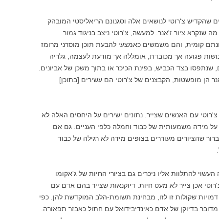
ם שהקדיש צ'רוטי לנושאים אלה וסגנונם הריאליסטי המובהק
שנקרא ציור ז'אנר. למעשה, צ'רוטי ניצב בניגוד גמור
וונתם קומית, והם משמשים כאמצעי להבעת תוכן מוסרני מרומז
נושות פגועה אך מכובדת, אומללה אך מודעת לעצמה, גלריה
, שנתפסו בצד הכביש, בפינת הכיכר או בתוך משכן של אביונים.
אנר הן מופשטות, הקבצנים של צ'רוטי הם עשירים [בתוכן]
רוטי עם האנשים שצייר. נתונים ישירים על היחסים האלה לא
על מידה משמעותית של כבוד וחמלה כלפי העניים. גם אם
ברור שהציורים מעוררים בצופים מידה לא רגילה של כבוד
עשוי להתלוות אליו ניכרים גם בציורי החיות של ג'אקומו
רוטי אכן צייר לא מעט חיות. דיוקנאות שצייר בהם אדם עם
מויות שקולות זו לזו, מבחינת תשומת-הלב המוקדשת להן. כפי
דובר בדיוקן של אדם כאינדיבידואל עם חתול כאבזר תפאורה.