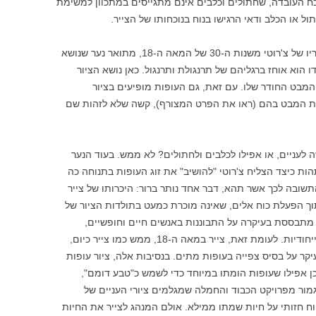
כח העובדה, שחתולים וכלבים אינם מתגייסים במתכוון למשימת
ל או הכלב ודאי הרגישו בנוח בנוכחותו של הצייר.
ומה בדבר חיות ממינים אחרים? באחד מציוריו של צ'רוטי משנות ה-30 של המאה ה-18, מתואר נער שנושא
דו הוא אוחז ברגליהם של תרנגולת ותרנגול. כאן נושא הציור
 והמבט החודר שלו. עם זאת, גם העופות מופיעים בציור
ת המבט בהם (ראו את הפרט המצורף), קשה שלא לזהות שם
לעניים, או אפילו לכלבים ולחתולים? לא ממש. בעוד הנער
ות כיצד הצליח צ'רוטי "להושיב" את זוג העופות בתנוחה כה
שובה לכך אשר תהא, דבר אחד נותר ברור: היכרותו של צייר
וך הפעלת כוח אלים, שאינה מוכרת כמעט בתולדות הציור של
מתבססת בעיקרה על התבוננות באנשים חיים וחופשיים,
בתוספת מעט ידע שנאסף ממתים בנסיבות ייחודיות. לעומת זאת, צייר במאה ה-18, ממש כמו צייר כיום,
קר על בסיס צפייה בעופות מתים. בנסיבות אלה, ציור עופות
תכן אפילו שעופות הומתו במיוחד כדי לשמש כ"טבע דומם",
ור מפרויקט הכבוד והחמלה שמגלמים ציורי העניים של
וח חזותי על חיות שמתו ממילא. אולם המנהג לצייר את החיות