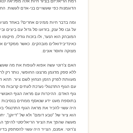
רמת הריאליזם בציור חיות אלה מפליאה לנו
הדוגמנות כפי שעשויים בני-אדם לעשות. החתו
על גבו סל ענק, בזרועו סל גדול עם ביצים ובי
המובהק הוא הנער, ולו בזכות גודלו, מיקומו
כאינדיבידואלים מובהקים. כאשר ממקדים א
מצוקה וחוסר אונים.
האם צ'רוטי עשה אפוא לעופות את מה שעשה 
ללא ספק מדגמן מרצונו החופשי, נותר רק לתה
מעוותת לפרק הזמן הנחוץ לשם ציור. תהא הת
עם הגוף התרנגולי נערכת לעתים קרובות מת
גוף האדם. ההיכרות עם מראה הגוף האנושי 
היה עשוי להכיר את מראה הגוף התרנגולי בעי
הוא ציור של "טבע דומם" ולא של "דיוקן". י
מעשה שהפך את הציור הריאליסטי להיפך הגמ
צ'רוטי. אמנם, הצייר היה עשוי להסתפק בדיו