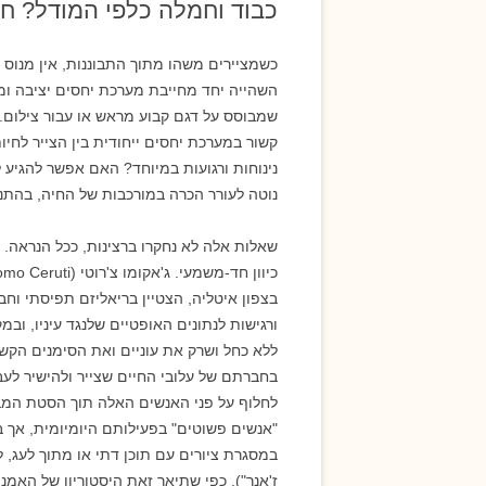
כבוד וחמלה כלפי המודל? חיות
אמנות ואסתטיקה
כשמציירים משהו מתוך התבוננות, אין מנוס 
השהייה יחד מחייבת מערכת יחסים יציבה וממ
שמבוסס על דגם קבוע מראש או עבור צילום.
קשור במערכת יחסים ייחודית בין הצייר לחיו
נינוחות ורגועות במיוחד? האם אפשר להגיע 
נוטה לעורר הכרה במורכבות של החיה, בהתנ
שאלות אלה לא נחקרו ברצינות, ככל הנראה. מ
בצפון איטליה, הצטיין בריאליזם תפיסתי וחב
ורגישות לנתונים האופטיים שלנגד עיניו, וב
ללא כחל ושרק את עוניים ואת הסימנים הקשי
בחברתם של עלובי החיים שצייר ולהישיר לע
לחלוף על פני האנשים האלה תוך הסטת המבט
"אנשים פשוטים" בפעילותם היומיומית, אך ב
במסגרת ציורים עם תוכן דתי או מתוך לעג, למ
ז'אנר"). כפי שתיאר זאת היסטוריון של האמנו