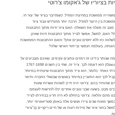
 בציוריו של ג'אקומו צ'רוטי
משהייה ממושכת במחיצת המודל. כשמדובר בציור של יצור חי,
ושכת בין היוצר למודל, הרבה יותר מהנדרש עבור ציור
 מצב זה מעלה את השאלה: האם ציור חיות מתוך התבוננות
ת? האם, למשל, אפשר לצייר מתוך התבוננות חיות שאינן
לשלווה כזו ללא יחסים טובים אתן? והאם ההתבוננות הממושכת
הגותה, בעולמה הנפשי ובייחוד האישי שלה?
ה שנותר בידינו זה רמזים ונתונים עקיפים, שאינם מצביעים על
כיוון חד-משמעי. ג'אקומו צ'רוטי (Giacomo Ceruti) הוא דוגמה לכך. צייר זה, שחי בין השנים 1767-1698
רתי כאחד. כלומר, הוא צייר מתוך התבוננות שיטתית במיוחד
מקביל לכך הוא התעניין במיוחד באנשים שבשולי החברה ותיאר
ם שהותיר בהם. צ'רוטי היה חייב לשהות עשרות שעות
ברם מבט, בשעה שבני טובים אחרים יכלו להרשות לעצמם
 מהם והלאה. צ'רוטי בהחלט לא היה חריג בבחירתו לצייר
משך מאות שנים ציירו אנשים אלה באופן סטריאוטיפי יותר,
של בתור איור של מידות רעות או של חיים ריקניים (ב"ציורי
ת,