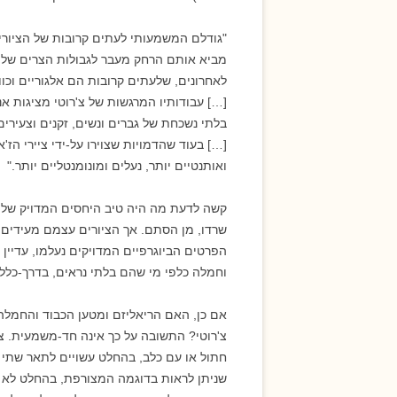
"גודלם המשמעותי לעתים קרובות של הציורי
מביא אותם הרחק מעבר לגבולות הצרים של מה 
לאחרונים, שלעתים קרובות הם אלגוריים וכ
[…] עבודותיו המרגשות של צ'רוטי מציגות א
בלתי נשכחת של גברים ונשים, זקנים וצעירים
[…] בעוד שהדמויות שצוירו על-ידי ציירי הז'
ואותנטיים יותר, נעלים ומונומנטליים יותר."
קשה לדעת מה היה טיב היחסים המדויק של צ'
שרדו, מן הסתם. אך הציורים עצמם מעידים 
הפרטים הביוגרפיים המדויקים נעלמו, עדיין 
וחמלה כלפי מי שהם בלתי נראים, בדרך-כלל.
אם כן, האם הריאליזם ומטען הכבוד והחמלה ה
צ'רוטי? התשובה על כך אינה חד-משמעית. צ'
חתול או עם כלב, בהחלט עשויים לתאר שתי ד
שניתן לראות בדוגמה המצורפת, בהחלט לא מ