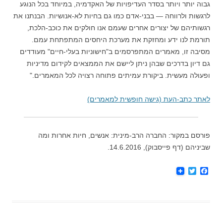
גבוה יותר ויותר בסדר העדיפויות של האקדמיה, במיוחד בכל הנוגע
לרגשות ולרווחה — בבני-אדם כמו גם בחיות לא-אנושיות. הבנתנו את
רגשותיהם של יצורים אחרים שעמם אנו חולקים את כוכב-הלכת,
תורמת לנו ידע ומחזקת את מערכת היחסים המתפתחת עמם.
מסיבה זו, מאמרים המתפרסמים ב"חישוניות בעלי-חיים" מעודדים
גם דיון בדרכים שבהן ניתן ליישם את הממצאים לקידום מדיניות
ופעולה מעשית. ביקורת עמיתים פתוחה רצויה לכל המאמרים."
לאתר כתב-העת (גישה חופשית למאמרים)
פורסם במקור: החברה הרב-מינית: אנשים, חיות אחרות ומה
שביניהם (דף פייסבוק), 14.6.2016.
T
F
w
a
i
c
t
e
t
b
e
o
r
o