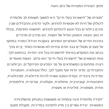
מתוך הצהרת המטרות של כתב-העת:
"מטרתו של "חישוניות בעלי-חיים" היא למשוך תשומת-לב מלומדת
ליכולתן של חיות לא-אנושיות להרגיש, ולקווי הדמיון וההבדלים שבין
מינים ביולוגיים בכל הנוגע ליכולתם להרגיש. תחושות ותפיסות, ובכלל
זה כאב והנאה והמגוון הגדול של רגשות, הם מרכיבים מרכזיים
באיכות החיים של האורגניזם המרגיש. בעקבות הגידול המהיר במחקר
על מצבים מנטליים בבני-אדם ובחיות לא-אנושיות כאחד, קיים צורך
בכתב-עת המוקדש במיוחד לחישוניות בכל מיני החיות. בהתאם לכך,
טווח הנושאים של "חישוניות בעלי-חיים" הוא נרחב. הגשת מאמרים
רצויה מתחומים המשתרעים על פני המדעים הפיזיקליים, הביולוגיים
והחברתיים, מדעי הרוח ואף מעבר לכך, כולל טכנולוגיה, האמנויות
ומדיניות ציבורית. נקודת-המבט עשויה להיות פיזיולוגית, פסיכולוגית,
התנהגותית, קוגניטיבית, אתולוגית, אקולוגית, וטרינרית, פילוסופית,
אתית, משפטית, פוליטית או מעשית.
"חקירה מלומדת אינה צומחת או משגשגת במנותק מהשלכותיה
המעשיות. יצירת גשרים בין מדע לתמיכה במדיניות, מקבלת מקום