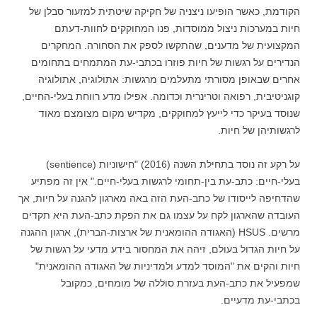
הקודמת, כאשר הופיעו ניצניה של חקיקה שיטתית למזעור סבלן של
חיות במערכות ניצול ממוסדות, פנו המחוקקים לחוות-דעתם
המקצועית של מדענים, שהתקשו לספק את
הסחורה. המחקרים
הנדירים על רגשות של חיות פוזרו בכתבי-עת המתמחים בתחומים
אחרים שבאופן מסורתי מתעלמים מרגשות: אתולוגיה, אתולוגיה
קוגניטיבית, רפואה וטרינרית וכדומה. אפילו מדע רווחת בעלי-החיים,
שנוסד בעיקר כדי לייעץ למחוקקים, מקדיש מקום מצומצם מאוד
לרגשותיהן של חיות.
על רקע זה נוסד בתחילת השנה (2016) "חישוניות (sentience)
בעלי-חיים: כתב-עת בין-תחומי לרגשות בעלי-חיים." אין זה מפתיע
שהדחיפה לייסודו של כתב-העת הזה באה מארגון להגנה על חיות, אך
העובדה שהארגון לקח על עצמו גם את הפקת כתב-העת היא תקדים
מרשים. HSUS (האגודה ההומאנית של ארצות-הברית), ארגון ההגנה
על חיות הגדול בעולם, זיהה את המחסור בידע מדעי על רגשות של
חיות והקים את "המוסד למדע ולמדיניות של האגודה ההומאנית"
שמפעיל את כתב-העת בעזרת סוללה של מומחים, כמקובל
בכתבי-עת מדעיים.