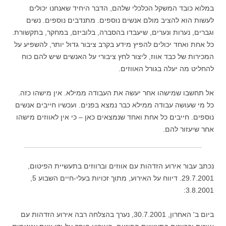
במלוא כובד המשקל הכלכלי שלהם, הדבר היחיד שאנחנו יכולים
לעשות הוא להציב מולם אנשים נוספים. מתנדבים נוספים. נשים
וגברים, נערות ונערים, שיעבדו בהסברה, בלוביזם, במחקר, בתקשורת.
כל אחת ואחד יכולים להפיץ מידע בקרב ציבור גדול יותר, להשפיע על
המכירות של כבד אווז, ליצור לחץ ציבורי על האנשים שיש להם כוח
להחליט מה יעלה בגורל האווזים.
אל תחשבו שמישהו אחר יעשה את העבודה ממילא. אין מישהו כזה.
כל מי שעושה עבודה ממילא כבר נמצא בפנים. ועכשיו חייבים אנשים
נוספים. חייבים כל אחת ואחד שנמצאים כאן – כי אין לאווזים מישהו
אחר שיעזור להם.
נכתב עבור אירוע הזדהות עם אווזים וברווזים בתעשיית הפיטום,
29.7.2001. דיווח על האירוע, מתוך זכויות בעלי-חיים השבוע 5,
3.8.2001:
ביום ב' האחרון, 30.7.2001, נערך בהצלחה רבה אירוע הזדהות עם