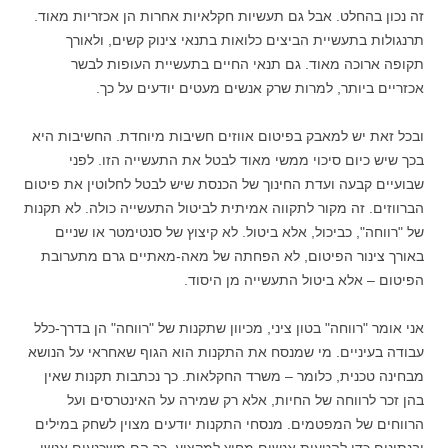
זה נכון בהחלט. אבל גם תעשיות חקלאיות אחרות הן אכזריות מאוד.
תרנגולות בתעשיית הביצים כלואות בתנאי צינוק קשים, ולאורך
תקופה ארוכה מאוד. גם תנאי החיים בתעשיית העופות לבשר
אכזריים ביותר, למרות שרק אנשים מעטים יודעים על כך.
ובכל זאת יש למאבק בפיטום אווזים חשיבות מיוחדת. החשיבות היא
בכך שיש כיום סיכוי ממשי מאוד לבטל את התעשייה הזו. לפני
שבועיים קבעה ועדת החינוך של הכנסת שיש לבטל לחלוטין את פיטום
הברווזים. זה מקור לתקווה אמיתית לביטול התעשייה כולה. לא תקנות
של "רווחה", כביכול, אלא ביטול. לא קיצוץ של סנטימטר או שניים
באורך צינור הפיטום, לא הפחתה של מאה-מאתיים גרם מתערובת
הפיטום – אלא ביטול התעשייה מן היסוד.
אני אומר "רווחה" בטון ציני, מכיוון שתקנות של "רווחה" הן בדרך-כלל
עבודה בעיניים. מי שמנסח את התקנות הוא הגוף שאחראי על הנושא
מבחינה טכנית, כלומר – משרד החקלאות. כך נכתבות תקנות שאין
בהן זכר לרווחה של החיות, אלא רק שמירה על האינטרסים ועל
הרווחים של המפטמים. מנסחי התקנות יודעים מצוין לשחק במילים