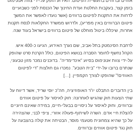
אווזים וברווזים בתעשיית הפיטום. האירוע הופק על-ידי צוות
אנונימוס
בזמן קצר, בעקבות החלטת ועדת החינוך של הכנסת לפני כשבועיים
לדחות את התקנות לפיטום ברווזים (אשר נועדו לאפשר את המשך
פיטום הברווזים באין מפריע), ולדרוש ממשרד החקלאות לנסח תקנות
אחרות, שיכללו ביטול מוחלט של פיטום ברווזים בישראל בעוד שנה.
לרחבת הסינמטק בתל-אביב, שם נערך האירוע, הגיעו כ-400 איש.
הקהל נחשף לחומר הסברה בנושא הפיטום, כולל הקרנת סרט שהופק
על-ידי צוות
אנונימוס
בסיוע "אינדימדיה". בדוכנים נמכר מזון טבעוני,
שנתרם ברובו על-ידי "בית הטבע". נמכרו גם חולצות "די לפיטום
האווזים!" שהופקו לצורך הקמפיין. […]
בין הדוברים התבלט יו"ר האופוזיציה, חה"כ יוסי שריד, אשר דיווח על
שתי הצעות חוק שהגיש לאחרונה: חוק לאיסור על פיטום אווזים
וברווזים, וחוק לאיסור על ניסויים בבעלי-חיים, במידה שאינם חיוניים
להצלת חיי אדם. השרה לשיתוף-פעולה אזורי, ציפי לבני, שהצהירה
על כך שהיא צמחונית מטעמי מוסר, הבטיחה את קולה בהצבעה על
חוק נגד פיטום אווזים וברווזים.