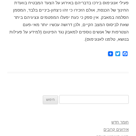
פעילי
אנונימוס
בירכו בדבריהם באירוע על הצעד המבטיח בוועדת
החינוך של הכנסת, אולם הזכירו כי זהו ניצחון-ביניים בלבד, המסמן
הסלמה במאבק. אין ספק כי כעת יפעלו המפטמים ונציגיהם ביתר
שאת לביסוס המצב הקיים, ולכן דרושה עכשיו יותר מאי-פעם
הצטרפות של אנשים נוספים למאבק נגד הפיטום (למידע על פעילות
בנושא, טלפנו ל
אנונימוס
).
T
F
w
a
i
c
t
e
t
b
e
o
r
o
k
חיפוש:
חומר חדש
אירועים קרובים