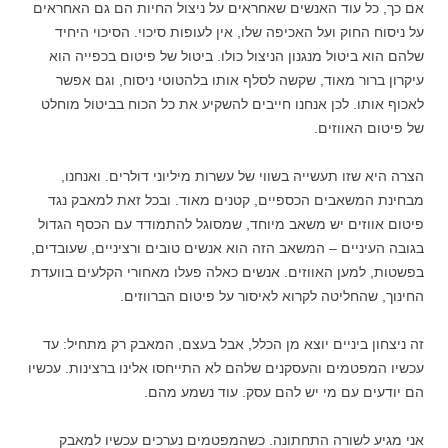
אם כך, כל עוד האנשים שאחראים על ניצול החיות הם גם האחראים
על ניסוח החוק ועל האכיפה שלו, אין לעופות סיכוי. הסיכוי היחיד
שלהם הוא ביטול מנגנון הניצול כולו. ביטול של פיטום בכפייה הוא
עיקרון ברור מאוד, שקשה לסלף אותו בלהטוטי ניסוח, וגם אפשר
לאכוף אותו. לכן אנחנו חייבים להשקיע את כל הכוח בביטול מוחלט
של פיטום האווזים.
הצרה היא שזו תעשייה בשווי של עשרות מיליוני דולרים. ואנחנו,
מבחינת המשאבים הכספיים, קטנים מאוד. ובכל זאת למאבק נגד
פיטום אווזים יש משאב מיוחד, שמסוגל להתמודד עם הכסף הגדול
בגובה העיניים – המשאב הזה הוא אנשים טובים ורציניים, שעובדים,
בפשטות, למען האווזים. אנשים כאלה פעלו מאחורי הקלעים בוועדת
החינוך, שהחליטה לקרוא לאיסור על פיטום הברווזים.
זה ניצחון ביניים יוצא מן הכלל, אבל בעצם, המאבק רק מתחיל: עד
עכשיו המפטמים והעסקנים שלהם לא התייחסו אלינו ברצינות. עכשיו
הם יודעים עם מי יש להם עסק. עוד נשמע מהם.
אני מגיע לשורה התחתונה. כשהמפטמים נערכים עכשיו למאבק