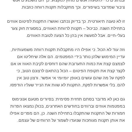
ובנתונים כדי להטעות אנשים מחוץ למקצוע. כך הם משכנעים אנשי
ציבור שמדובר בשיפורים. וכך מתקבלות תקנות רווחה כוזבות.
זו לא טענה תיאורטית. כך בדיוק נכתבו ואושרו התקנות לפיטום אווזים
בתחילת השנה. כביכול – תקנות לרווחת האווזים, במסגרת חוק צער
בעלי-חיים. אבל למעשה אין בהן כל הצעה לטובת האווזים.
וזה עוד לא הכול. כי אפילו היו מתקבלות תקנות רווחה משמעותיות,
עדיין המימוש שלהן נותר בידי המפטמים. הם אלה שיחליטו אם
לצמצם קצת את כמות התערובת שהם דוחסים לקיבת האווז או אם
לקצר קצת את תקופת הפיטום – הכול בהתאם לרצונם הטוב, כי
לפקח על מה שהם עושים באופן יומיומי אי אפשר. ורצון טוב אין
להם. בלי אפשרות לפקח, התקנות לא שוות את הנייר שעליו הודפסו.
גם כאן לא מדובר בסתם תחזית פסימית: בסיורים מטעם אנונימוס
במפטמות אווזים וברווזים בחודשים האחרונים, בכולן נמצאו הפרות
חמורות של התקנות שהתקבלו בתחילת השנה. כן, הם מפרים אפילו
את אותן תקנות מגוחכות שנועדו לשמור על הרווחים של עצמם.