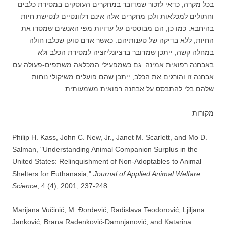
בכל מקרה, כדאי לזכור שמדובר במחקרים העוסקים במסירת כלבים
וחתולים למכלאות ולכן מחקרים אלה אינם רלוונטיים לנטישת חיות
בהיחבא. כמו כן, הם מבוססים על עדויות מפי האנשים שמסרו את
החיות, ללא בדיקה של טענותיהם. כאשר אדם טוען שכלבו חולה
במחלה קשה, ייתכן שמדובר ברציונליזציה למסירת הכלב ולא
באבחנה רפואית אמינה. גם כשמפעילי המכלאה משתפים-פעולה עם
אבחנה זו והורגים את הכלב, ייתכן שהם פועלים משיקולי נוחות
שלהם בלי להתבסס על אבחנה רפואית משמעותית.
מקורות
Philip H. Kass, John C. New, Jr., Janet M. Scarlett, and Mo D.
Salman, "Understanding Animal Companion Surplus in the
United States: Relinquishment of Non-Adoptables to Animal
Shelters for Euthanasia,"
Journal of Applied Animal Welfare
Science
, 4 (4), 2001, 237-248.
Marijana Vučinić, M. Đorđević, Radislava Teodorović, Ljiljana
Janković, Brana Radenković-Damnjanović, and Katarina