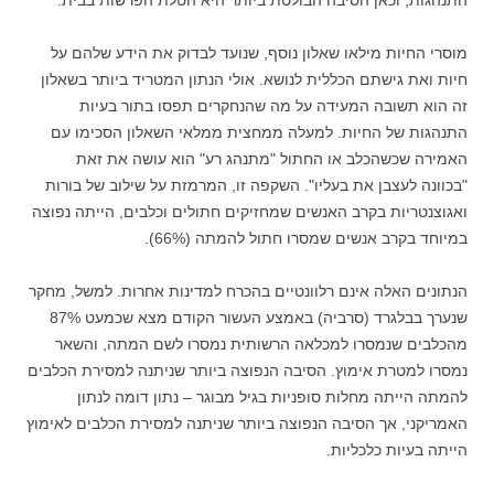
התנהגות, וכאן הסיבה הבולטת ביותר היא הטלת הפרשות בבית.
מוסרי החיות מילאו שאלון נוסף, שנועד לבדוק את הידע שלהם על
חיות ואת גישתם הכללית לנושא. אולי הנתון המטריד ביותר בשאלון
זה הוא תשובה המעידה על מה שהנחקרים תפסו בתור בעיות
התנהגות של החיות. למעלה ממחצית ממלאי השאלון הסכימו עם
האמירה שכשהכלב או החתול "מתנהג רע" הוא עושה את זאת
"בכוונה לעצבן את בעליו". השקפה זו, המרמזת על שילוב של בורות
ואגוצנטריות בקרב האנשים שמחזיקים חתולים וכלבים, הייתה נפוצה
במיוחד בקרב אנשים שמסרו חתול להמתה (66%).
הנתונים האלה אינם רלוונטיים בהכרח למדינות אחרות. למשל, מחקר
שנערך בבלגרד (סרביה) באמצע העשור הקודם מצא שכמעט 87%
מהכלבים שנמסרו למכלאה הרשותית נמסרו לשם המתה, והשאר
נמסרו למטרת אימוץ. הסיבה הנפוצה ביותר שניתנה למסירת הכלבים
להמתה הייתה מחלות סופניות בגיל מבוגר – נתון דומה לנתון
האמריקני, אך הסיבה הנפוצה ביותר שניתנה למסירת הכלבים לאימוץ
הייתה בעיות כלכליות.