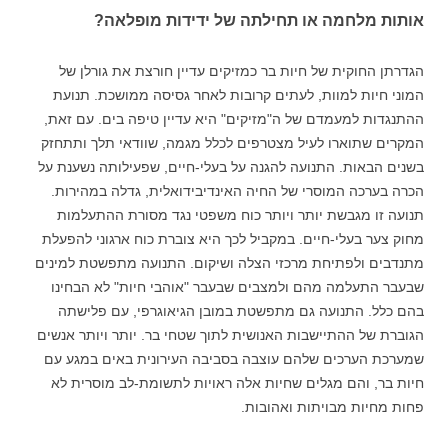
אותות מלחמה או תחילתה של ידידות מופלאה?
הגדרתן החוקית של חיות בר כמזיקים עדיין חורצת את גורלן של
המוני חיות למוות, לעתים קרובות לאחר גסיסה ממושכת. תנועת
ההתנגדות למעמדם של ה"מזיקים" היא עדיין טיפה בים. עם זאת,
המקרים שתוארו לעיל מצטרפים לכלל מגמה, שוודאי תלך ותתחזק
בשנים הבאות. התנועה להגנה על בעלי-חיים, שפעילותה נשענת על
הכרה בערכה המוסרי של החיה האינדיבידואלית, גדלה במהירות.
תנועה זו מגבשת יותר ויותר כוח משפטי נגד מסורת ההתעלמות
מחוק צער בעלי-חיים. במקביל לכך היא צוברת כוח ארגוני להפעלת
מתנדבים ולפתיחת מרכזי הצלה ושיקום. התנועה מתפשטת למינים
שבעבר התעלמה מהם ולמצבים שבעבר "אוהבי חיות" לא הבחינו
בהם כלל. התנועה גם מתפשטת במובן הגיאוגרפי, עם פלישתה
הגוברת של ההתיישבות האנושית לתוך שטחי בר. יותר ויותר אנשים
שמערכת הערכים שלהם עוצבה בסביבה העירונית באים במגע עם
חיות בר, והם מגלים שחיות אלה ראויות לתשומת-לב מוסרית לא
פחות מחיות מבויתות ואהובות.