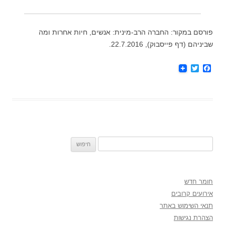
פורסם במקור: החברה הרב-מינית: אנשים, חיות אחרות ומה
שביניהם (דף פייסבוק), 22.7.2016.
T
F
w
a
i
c
t
e
t
b
e
o
r
o
k
חיפוש:
חומר חדש
אירועים קרובים
תנאי השימוש באתר
הצהרת נגישות