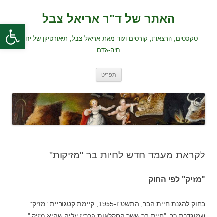
לדלג
לתוכן
האתר של ד"ר אריאל צבל
פתח סרגל
טקסטים, הרצאות, קורסים ועוד מאת אריאל צבל, תיאורטיקן של יחסי
חיה-אדם
תפריט
לקראת מעמד חדש לחיות בר "מזיקות"
"מזיק" לפי החוק
בחוק להגנת חיית הבר, התשט"ו-1955, קיימת קטגוריית "מזיק"
שמוגדרת כך: "חיית בר ששר החקלאות הכריז עליה שהיא מזיק."