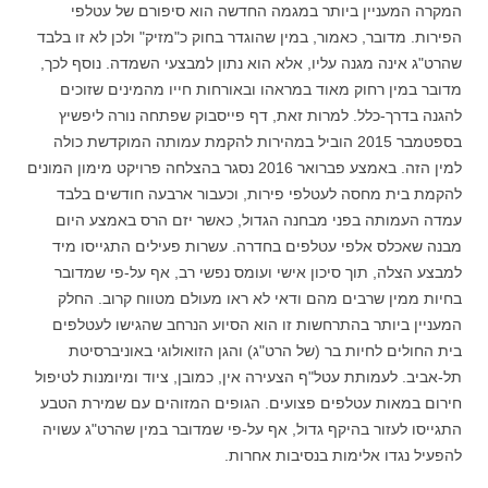
המקרה המעניין ביותר במגמה החדשה הוא סיפורם של עטלפי
הפירות. מדובר, כאמור, במין שהוגדר בחוק כ"מזיק" ולכן לא זו בלבד
שהרט"ג אינה מגנה עליו, אלא הוא נתון למבצעי השמדה. נוסף לכך,
מדובר במין רחוק מאוד במראהו ובאורחות חייו מהמינים שזוכים
להגנה בדרך-כלל. למרות זאת, דף פייסבוק שפתחה נורה ליפשיץ
בספטמבר 2015 הוביל במהירות להקמת עמותה המוקדשת כולה
למין הזה. באמצע פברואר 2016 נסגר בהצלחה פרויקט מימון המונים
להקמת בית מחסה לעטלפי פירות, וכעבור ארבעה חודשים בלבד
עמדה העמותה בפני מבחנה הגדול, כאשר יזם הרס באמצע היום
מבנה שאכלס אלפי עטלפים בחדרה. עשרות פעילים התגייסו מיד
למבצע הצלה, תוך סיכון אישי ועומס נפשי רב, אף על-פי שמדובר
בחיות ממין שרבים מהם ודאי לא ראו מעולם מטווח קרוב. החלק
המעניין ביותר בהתרחשות זו הוא הסיוע הנרחב שהגישו לעטלפים
בית החולים לחיות בר (של הרט"ג) והגן הזואולוגי באוניברסיטת
תל-אביב. לעמותת עטל"ף הצעירה אין, כמובן, ציוד ומיומנות לטיפול
חירום במאות עטלפים פצועים. הגופים המזוהים עם שמירת הטבע
התגייסו לעזור בהיקף גדול, אף על-פי שמדובר במין שהרט"ג עשויה
להפעיל נגדו אלימות בנסיבות אחרות.