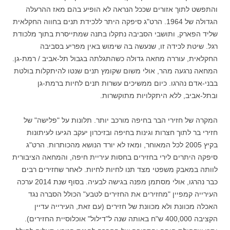
והתפשט לתוך אזורים שככל הנראה לא הופיע בהם מאז ההרעלה
הגדולה של 1964. הרט"ג סיפקה היתר ללכידת תנים בחווה החקלאית
שליד הפארק, ותושבי הסביבה נתקלו בתנה שמתייסרת בתוך מלכודת
רגל. שיטת לכידה זו, שנעשה בה שימוש באין מפריע בסביבה
החקלאית, עוררה מחאה גדולה כשהתגלתה בגבול תל-אביב / רמת-גן.
המחאה נרגעה מהר, אולי משום שקומץ תנים שנטו להיתקלות בולטת
בבני-אדם נהרגו. כיום ממשיכים עשרות תנים לחיות ברמת-גן
ובתל-אביב, ללא היתקלויות מתוקשרות.
המקרה של חזירי הבר בחיפה מורכב יותר. תלונות על "פלישה" של
חזירי בר לתוך חצרות וגינות בחיפה ובזיכרון יעקב הגיעו לעיתונות
בקיץ 2005 לכל המאוחר, ומאז לא יורד הנושא מהכותרות. הרט"ג
סיפקה היתרים לירי בחזירים בחסות עיריית חיפה, והמחאה הציבורית
לוותה במאבק משפטי מצד תנו לחיות לחיות. לאחר שחזירים רבים
כבר נהרגו, אולי מסתמן מפנה בגישה לבעיה. בסוף שנת 2014 ערכה
העירייה קמפיין "מחזירים את החזירים לטבע" הכולל הסברה נגד
האכלה מכוונת ולא מכוונת של חזירים (עם זאת, העירייה עדיין
הקציבה 400,000 ש"ח באותה שנה ל"דילול" אוכלוסיית החזירים).