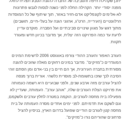
יתכן שקהילת חיפה והסביבה של החברה להגנת הטבע תצליח לחולל
מפנה יסודי יותר. הקהילה החלה לפני כשנה לנסות לגבש פתרונות
לא-אלימים לקונפליקט אדם-חזיר באזור, תוך שיתוף של כל המוסדות
הרלוונטיים (העירייה, הרט"ג, ארגוני הגנה על בעלי-חיים, תושבים)
מתוך דגש על מגוון שינויים סביבתיים ועל הסברה. מוקדם עדיין
לדעת עד כמה הפרויקט הזה יצליח, אך מדובר בכיוון חדש ומעורר
תקוות.
העורב האפור והעורב ההודי צורפו באוגוסט 2006 לרשימת המינים
המוגדרים כ"מזיקים". מדובר במינים רחוקים מאלה שזוכים להגנה
מסורתית בחברה העירונית, אך הם חיים בין בני-אדם ומן הסתם זוהי
הסיבה לכך שזכו בתשומת-לב מוסרית כלשהי. אורית ברוך מנסה
להציל עורבים מזה ארבע שנים, ולפני שבועיים היא רשמה כעמותה
את פרויקט הצלת העורבים שלה, "אוהב עורב". העמותה, שעדיין לא
מפעילה בית מחסה לעורבים, הוקמה במטרה לחלץ עורבים ולשקמם,
וגם לשקם את תדמיתם. לפני ימים אחדים מסרה העמותה על בית
מחסה קטן לעורבים הודיים שפועל בדרום הארץ, בניסיון להציל
פרחונים שהוריהם נורו כ"מזיקים".