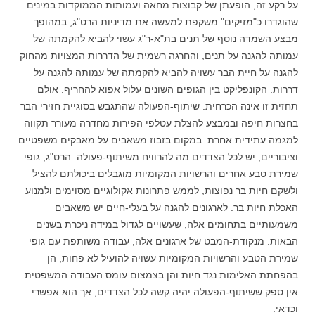
על רקע זה, הופעתן של קבוצות מחאה ועמותות הממוקדות במינים
שהוגדרו כ"מזיקים" משקפת למעשה את מדיניות הרט"ג, במהופך.
מבצע השמדה נוסף של תנים בת"א-ר"ג עשוי להביא להקמתה של
עמותה להגנה על תנים, והחרגה רשמית של הדררות המצויות מהחוק
להגנה על חיית הבר עשויה להביא להקמתה של עמותה להגנה על
דררות. הקונפליקט בין הגופים השונים עלול אפוא להחריף. אולם
תחזית זו אינה הכרחית. שיתוף-הפעולה שהתגבש בסוגיית חזירי הבר
בחצרות חיפה ובמבצע להצלת עטלפי הפירות מחדרה מעורר תקווה
למגמה עתידית אחרת. במקום בזבוז משאבים על מאבקים משפטיים
וציבוריים, יש לכל הצדדים מה להרוויח משיתוף-פעולה. הרט"ג, גופי
שמירת טבע אחרים והרשויות המקומיות מוגבלים ביכולתם להציל
ולשקם חיות בר נפוצות, לממש פתרונות אקולוגיים מסוימים ולמנוע
האכלת חיות בר. לארגונים להגנה על בעלי-חיים יש משאבים
משמעותיים בתחומים אלה, שעשויים לגדול במידה ניכרת בשנים
הבאות. מנקודת-המבט של ארגונים אלה, עבודה משותפת עם גופי
שמירת הטבע והרשויות המקומיות עשויה להועיל לא פחות, הן
בהפחתת האלימות נגד חיות והן בצמצום עומס העבודה המשפטית.
אין ספק ששיתוף-הפעולה יהיה קשה לכל הצדדים, אך הוא אפשרי
וכדאי.