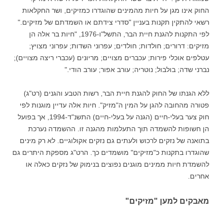
החוק אינו מגן על חיות מהמינים שהוגדרו כמזיקים, ושר החקלאות
רשאי להתקין תקנות בעניין "סדרי צידתם או השמדתם של מזיקים."
לפי התקנות להגנת חיית הבר, התשל"ו-1976, "חיות בר אלה הן
מזיקים: דרורים; חולדות; חולדים; עפרוני השדות; עפרוני מצויץ;
עטלפ
ים אוכלי פירות; עכברים מצויים; מריונים (עכברי ריצה מצויים);
נברני שדה; בולבול; נוטריה; עורב אפור; עורב הודי."
ללא הגנתו של החוק להגנת חיית הבר, רשות הטבע והגנים (רט"ג)
פטורה מהחובה להגן על המין ה"מזיק". חיות אלה עדיין מוגנות לפי
חוק צער בעלי-חיים (הגנה על בעלי-חיים) התשנ"ד-1994, אך בפועל
הן חשופות להשמדה תוך התעלמות מהגנה זו. ההשמדה נערכת
בתואנה של נזקים לרכוש ולעתים גם נזקים אקולוגיים. לא רק מינים
שהוגדרו בתקנות כ"מזיקים" מושמדים כך. הרט"ג מספקת היתרים גם
להשמדת חיות ממינים מוגנים נפוצים בנימוק של נזקים כאלה או
אחרים.
מאבקים למען "מזיקים"