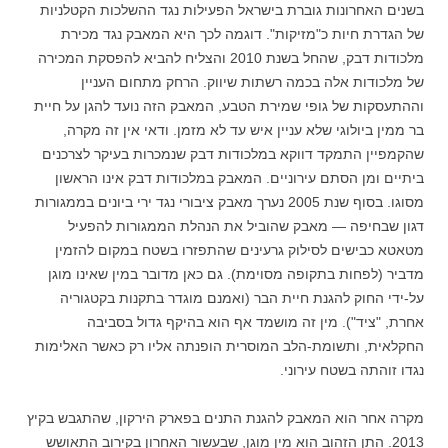
בשנים האחרונות גוברת בישראל הפעילות נגד ההשלכות הקטלניות
של הגדרת חיות כ"מזיקות". דוגמה לכך היא המאבק נגד מכירת
מלכודות דבק, שהחל בשנת 2010 והצליח להביא להפסקת המכירה
של מלכודות אלה בכמה רשתות שיווק. הרחק מתחום העניין
וההתעסקות של גופי שמירת הטבע, המאבק הזה נועד להגן על חיית
בר ממין ביולוגי שלא עניין איש עד לא מזמן. ודאי אין זה מקרה,
שהקמפיין התמקד דווקא במלכודות דבק שנמכרות בעיקר לצרכנים
ביתיים ומן הסתם עירוניים. המאבק במלכודות דבק אינו הראשון
מסוגו. בסוף שנת 2005 נערך מאבק ציבורי נגד ירי ביונים בממגורות
דגון שבחיפה — מאבק שהוביל את הנהלת הממגורות להפעיל
מטאטא כבישים לסילוק גרעינים שהתפזרו בשטח במקום להזמין
מדביר (לפחות בתקופה מסוימת). גם כאן מדובר במין שאינו מוגן
על-ידי החוק להגנת חיית הבר (ואמנם מוגדר בתקנות בקטגוריה
אחרת, "ציד"). מין זה מושמד אף הוא בהיקף גדול בסביבה
החקלאית, ותשומת-הלב המוסרית הופנתה אליו רק כאשר האלימות
נגדו זוהתה בשטח עירוני.
מקרה אחר הוא המאבק להגנת התנים בפארק הירקון, שהתגבש בקיץ
2013. התן הזהוב הוא מין מוגן, שבעשור האחרון בקירוב התאושש