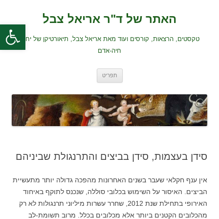
לדלג
לתוכן
האתר של ד"ר אריאל צבל
פתח סרגל
טקסטים, הרצאות, קורסים ועוד מאת אריאל צבל, תיאורטיקן של יחסי
חיה-אדם
תפריט
סידן בעצמות, סידן בביצים והתרנגולת שביניהם
אין ענף חקלאי שעבר בשנים האחרונות מהפכה גדולה יותר מתעשיית
הביצים. האיסור על השימוש בכלובי סוללה, שנכנס לתוקף באיחוד
האירופי בתחילת שנת 2012, שחרר עשרות מיליוני תרנגולות לא רק
מהכלובים הקטנים ביותר אלא מכלובים בכלל. מרוב תשומת-לב