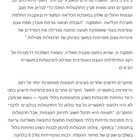
ביותר), כלובי מושבה (גדולים ומאובזרים) ולולי מעוף (ללא כלובים).
החוקרים הרגו מאות מבין התרנגולות האלה כדי לבדוק את מצב
עצמות הרגליים שלהן במערכת הכליאה המקורית ובעקבות החלפת
מערכת הכליאה. המסקנה: "הגבלת תנועה גורמת אובדן מסת עצם
וצפיפות בעוד שאספקת תנועה מתונה מגדילה את המדדים של
איכויות עצם מסוימות במשך בגרותן של תרנגולות מטילות."
מסקנה זו, שהיא כמעט מובנת מאליה, נושאת השלכות דרמטיות על
רקע התדלדלות העצם האופיינית ממילא לתרנגולות בתעשיית
הביצים.
מחקרים חדשים אחרים מציגים תוצאות מאתגרות יותר על רקע
הרפורמה בתעשייה. למשל, חוקרים אחרים באוניברסיטת מישיגן בחנו
כיצד נוחתות תרנגולות כשהן מתעופפות בלולי מעוף — נושא שכמובן
לא היה רלוונטי לתעשייה כל עוד נכלאו כל התרנגולות בכלובים. לדברי
החוקרים, "תעופה היא תרגול חשוב לחיזוק העצמות; אבל תרנגולות
בית מפגינות נחיתות בלתי מושלמות ממעוף כתוצאה משליטה גרועה
בתעופה." במחקר, צולמו תרנגולות לוהמן לבנות כשהן נוחתות בלול
בשלבים שונים של מחזור ההטלה. רבות מהנחיתות (9.1% בלהקה