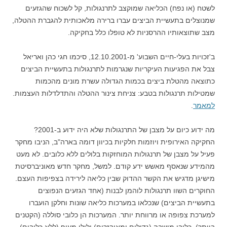
לשטח (או נפח) הכליאה שמוקצב לתרנגולות, קל לשכוח שהגזעים
שמנוצלים בתעשיית הביצים עברו ברירה מלאכותית להגברת ההטלה,
מצב שתוצאותי
ו ההרסניות לא טופלו כלל בחקיקה.
ב'זכויות בעלי-חיים השבוע' מ-12.10.2001, סיכמו חגי כהן ואריאל
צבל את הפגיעות העיקריות שנגרמות לתרנגולות בתעשיית הביצים
כתוצאה מהטלת ביצים בכמות הגדולה עשרת מונים מהכמות
שמטילות תרנגולות בטבע: צניחת צינור ההטלה והתדלדלות העצמות.
למאמר
.
מה ידוע כיום על מצבן של התרנגולות שלא היה ידוע ב-2001?
החקיקה האירופית ויוזמות חלקיות בכיוון דומה בארה"ב, הניבו מחקר
פעיל על מצבן של תרנגולות המוחזקות בלולים ללא כלובים. לא מעט
מהמידע שנאסף מאשש ידע קודם. למשל, מחקר חדש מאוניברסיטת
מישיגן מדגיש את הקשר ההדוק שבין כליאה לירידה בצפיפות העצם.
החוקרים השוו תרנגולות לוהמן לבנות (אחד הגזעים הנפוצים
בתעשיית הביצים) שנכלאו במערכות כליאה שונות וחלקן הועברו
למערכת צפופה או מרווחת יותר. המערכות הן כלובי סוללה (הקטנים