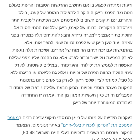
ורעות ומתירה לפגוע בו אם תחשיב ההרגשות הטובות והרעות בעולם
נוטה נגד הפרט. רייגן היה קרוב לתפיסת המוסר של קאנט, רולס
ואחרים, עם תיקונים חשובים לתפיסתם אגב הפיכתה לעקבית יותר
מגרסתה המקורית. ברוחו של קאנט, רייגן של
ל את ההתייחסות אל
הזולת בתור אמצעי למטרה גרידא ותבע להתייחס אליו כמטרה בפני
עצמה. עוד טען רייגן שיש לפרט זכויות שאין להפר אותן אלא
בהתנגשות עם זכויותיהם הדומות של אחרים, ושזכויות אלה נוגעות
לא רק במניעת נזק ישיר וברור לפרט אלא גם בהגנה עליו מפני שלילת
האפשרות לממש את יכולותיו והעדפותיו. במילים פשוטות, לא רק
עינוי הזולת מהווה הפרה של זכויותיו אלא גם כליאתו או הריגתו ללא
כל סבל. למותר לציין שלפי רייגן, לא רק בני-אדם ניחנו בתכונות
המקנות מעמד מוסרי וזכויות. מכאן נובעת שלילה גורפת של מוסדות
המנצלים חיות, כגון תעשיות המזון מן החי. עמדה זו התחדדה
בעבודתו המאוחרת יותר של רייגן.
בעקבות הידיעה על מותו של רייגן הכנסתי תיקוני עריכה רבים ב
מאמר
המסכם את "הטיעון לזכויות בעלי-חיים"
באתר אנונימוס. המאמר
המקורי פורסם בהמשכים ב"זכויות בעלי-חיים השבוע" 50-48,