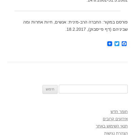
14.6.2002-31.5.2002.
פורסם במקור: החברה הרב-מינית: אנשים, חיות אחרות ומה
שביניהם (דף פייסבוק), 18.2.2017.
T
F
w
a
i
c
t
e
t
b
e
o
r
o
k
חיפוש:
חומר חדש
אירועים קרובים
תנאי השימוש באתר
הצהרת נגישות