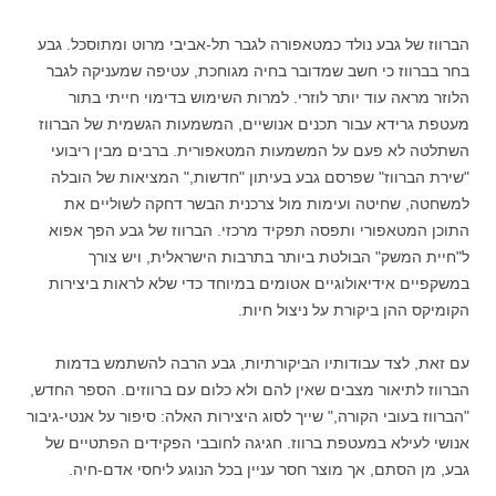
הברווז של גבע נולד כמטאפורה לגבר תל-אביבי מרוט ומתוסכל. גבע
בחר בברווז כי חשב שמדובר בחיה מגוחכת, עטיפה שמעניקה לגבר
הלוזר מראה עוד יותר לוזרי. למרות השימוש בדימ
וי חייתי בתור
מעטפת גרידא עבור תכנים אנושיים, המשמעות הגשמית של הברווז
השתלטה לא פעם על המשמעות המטאפורית. ברבים מבין ריבועי
"שירת הברווז" שפרסם גבע בעיתון "חדשות," המציאות של הובלה
למשחטה, שחיטה ועימות מול צרכנית הבשר דחקה לשוליים את
התוכן המטאפורי ותפסה תפקיד מרכזי. הברווז של גבע הפך אפוא
ל"חיית המשק" הבולטת ביותר בתרבות הישראלית, ויש צורך
במשקפיים אידיאולוגיים אטומים במיוחד כדי שלא לראות ביצירות
הקומיקס ההן ביקורת על ניצול חיות.
עם זאת, לצד עבודותיו הביקורתיות, גבע הרבה להשתמש בדמות
הברווז לתיאור מצבים שאין להם ולא כלום עם ברווזים. הספר החדש,
"הברווז בעובי הקורה," שייך לסוג היצירות האלה: סיפור על אנטי-גיבור
אנושי לעילא במעטפת ברווז. חגיגה לחובבי הפקידים הפתטיים של
גבע, מן הסתם, אך מוצר חסר עניין בכל הנוגע ליחסי אדם-חיה.