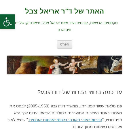
לדלג
לתוכן
האתר של ד"ר אריאל צבל
פתח סרגל
טקסטים, הרצאות, קורסים ועוד מאת אריאל צבל, תיאורטיקן של יחסי
חיה-אדם
תפריט
עד כמה ברווזי הברווז של דודו גבע?
עם מלאת עשור לפטירתו, ממשיך דודו גבע (2005-1950) לבסס את
מעמדו כאחד היוצרים המוערכים בתולדות ישראל. עדות לכך היא
ספר חדש, "
הברווז בעובי הקורה: בלבטי שליחות אזרחית
," שיצא לאור
על בסיס רשימות מתוך עזבונו.