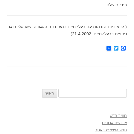
בידיים שלנו.
(נקרא ביום הזדהות עם בעלי-חיים במעבדות, האגודה הישראלית נגד
ניסויים בבעלי-חיים, 21.4.2002)
T
F
w
a
i
c
t
e
t
b
e
o
r
o
k
חיפוש:
חומר חדש
אירועים קרובים
תנאי השימוש באתר