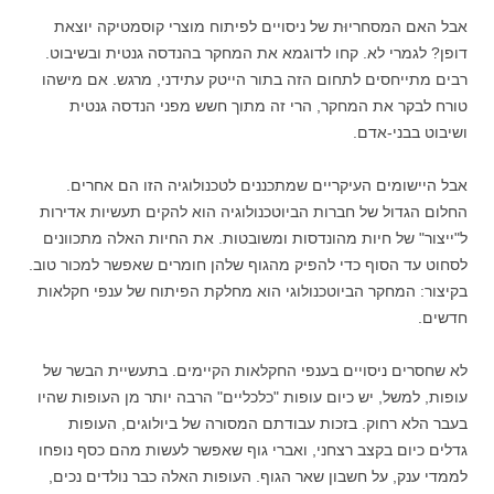
אבל האם המסחריוּת של ניסויים לפיתוח מוצרי קוסמטיקה יוצאת
דופן? לגמרי לא. קחו לדוגמא את המחקר בהנדסה גנטית ובשיבוט.
רבים מתייחסים לתחום הזה בתור הייטק עתידני, מרגש. אם מישהו
טורח לבקר את המחקר, הרי זה מתוך חשש מפני הנדסה גנטית
ושיבוט בבני-אדם.
אבל היישומים העיקריים שמתכננים לטכנולוגיה הזו הם אחרים.
החלום הגדול של חברות הביוטכנולוגיה הוא להקים תעשיות אדירות
ל"ייצור" של חיות מהונדסות ומשובטות. את החיות האלה מתכוונים
לסחוט עד הסוף כדי להפיק מהגוף שלהן חומרים שאפשר למכור טוב.
בקיצור: המחקר הביוטכנולוגי הוא מחלקת הפיתוח של ענפי חקלאות
חדשים.
לא שחסרים ניסויים בענפי החקלאות הקיימים. בתעשיית הבשר של
עופות, למשל, יש כיום עופות "כלכליים" הרבה יותר מן העופות שהיו
בעבר הלא רחוק. בזכות עבודתם המסורה של ביולוגים, העופות
גדלים כיום בקצב רצחני, ואברי גוף שאפשר לעשות מהם כסף נופחו
לממדי ענק, על חשבון שאר הגוף. העופות האלה כבר נולדים נכים,