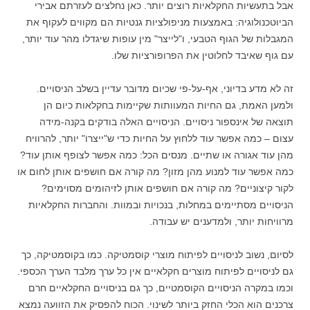
אבל בתעשיות החקלאיות רוצים יותר. כאן נחלצים לעזרתם אבירי
הביוטכנולוגיה: באמצעות מניפולציות גנטיות הם מקווים לעקוף את
המגבלות של הגוף הטבעי, ו"לייצר" מין עופות שיגדלו מהר עוד יותר,
עם גוף שאיבד לחלוטין את הפרופורציות שלו.
זה לא מדע בדיוני, אף-על-פי שכיום מדובר עדיין בשלב הניסויים.
ולמען האמת, גם החיות המעוותות שקיימות בחקלאות כיום הן
תוצאה של אינספור ניסויים. הניסויים האלה בודקים בקנה-מידה
עצום – כמה אפשר עוד ללחוץ על החיות כדי ש"ייצרו" יותר, להרוויח
מהן עוד אגורה או שתיים. מנסים הכל: כמה אפשר לצופף אותן עוד?
כמה אפשר עוד למנוע מהן מזון? מה קורה אם חושפים אותן לחום או
לקור קיצוניים? מה קורה אם חושפים אותן לזיהומים מסוימים?
הניסויים מסתיימים במחלות, בנכויות ובמוות. והחברות החקלאיות
מרוויחות יותר, ולמדענים יש עבודה.
לסיום, נשוב לניסויים לפיתוח מוצרי קוסמטיקה. כמו בקוסמטיקה, כך
גם לניסויים לפיתוח מוצרים חקלאיים אין כל ערך מלבד הערך הכספי.
וכמו במקרה הניסויים הקוסמטיים, כך גם בניסויים החקלאיים חרם
צרכנים הוא הכלי החזק ביותר לשינוי. הכוח להפסיק את הזוועה נמצא