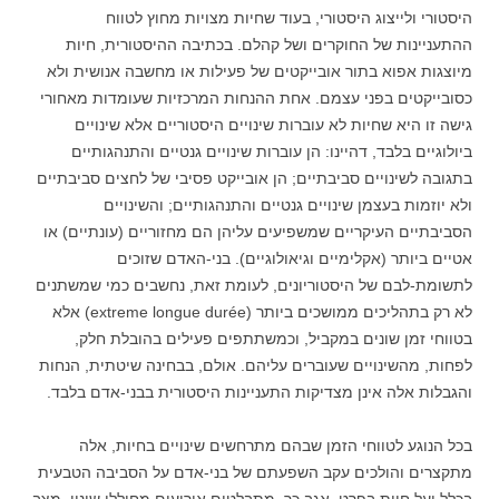
היסטורי ולייצוג היסטורי, בעוד שחיות מצויות מחוץ לטווח
ההתעניינות של החוקרים ושל קהלם. בכתיבה ההיסטורית, חיות
מיוצגות אפוא בתור אובייקטים של פעילות או מחשבה אנושית ולא
כסובייקטים בפני עצמם. אחת ההנחות המרכזיות שעומדות מאחורי
גישה זו היא שחיות לא עוברות שינויים היסטוריים אלא שינויים
ביולוגיים בלבד, דהיינו: הן עוברות שינויים גנטיים והתנהגותיים
בתגובה לשינויים סביבתיים; הן אובייקט פסיבי של לחצים סביבתיים
ולא יוזמות בעצמן שינויים גנטיים והתנהגותיים; והשינויים
הסביבתיים העיקריים שמשפיעים עליהן הם מחזוריים (עונתיים) או
אטיים ביותר (אקלימיים וגיאולוגיים). בני-האדם שזוכים
לתשומת-לבם של היסטוריונים, לעומת זאת, נחשבים כמי שמשתנים
לא רק בתהליכים ממושכים ביותר (extreme longue durée) אלא
בטווחי זמן שונים במקביל, וכמשתתפים פעילים בהובלת חלק,
לפחות, מהשינויים שעוברים עליהם. אולם, בבחינה שיטתית, הנחות
והגבלות אלה אינן מצדיקות התעניינות היסטורית בבני-אדם בלבד.
בכל הנוגע לטווחי הזמן שבהם מתרחשים שינויים בחיות, אלה
מתקצרים והולכים עקב השפעתם של בני-אדם על הסביבה הטבעית