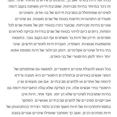
בכלל ועל חיות בפרט. אגב כך, מתבלטים אירועים מחוללי שינוי. מצב
זה ניכר במיוחד בחיות מבויתות, שסביבת חייהן משתנה בקצב דומה
לשינויים שמתחוללים בסביבת חייהם של בני-אדם, והשינויים
מעוררים התנהגויות חדשות בטווח של שנים מעטות. גם שינויים
גנטיים בחיות מבויתות, שבעבר ניכרו בטווחי זמן של מאות שנים לכל
הפחות, ניתנים כיום לזיהוי בטווח של שנים בודדות ובזיקה לאירועים
מסוימים. חייהן של חיות בר משתנים אף הם בקצב גובר, כתוצאה
מהשפעות אנושיות: השמדה, העברת חיות לאזורים חדשים, שינוי
בתי-גידול ושינויים אקלימיים. הזמן הביולוגי של חיות מסופח אפוא
יותר ויותר לזמן ההיסטורי של בני-האדם.
בכל הנוגע להובלת שינויים היסטוריים, למעשה גם שותפותם של
המוני אנשים באירועים ובתהליכים היסטוריים היא תגובה גרידא
ליוזמה של אחרים או ללחצים סביבתיים. אם אנו מוצאים עניין
היסטורי בחיי אנשים אלה, אין הצדקה שלא נגלה התעניינות דומה גם
בחיות שמגיבות לשינויים שלא הן יזמו. מצד אחר, חיות אינן
אובייקטים פסיביים של לחצים סביבתיים ואנושיים. המחקר
במסורות/תרבויות של חיות חושף מרכיב נלמד ויצירתי בהתנהגותן של
חיות ממינים רבים, ואגב כך מסתבר שאפילו שינויים גנטיים בטבע