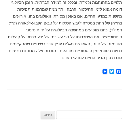
תלויים בהתנהגות נלמדת, ובכלל זה למידה חברתית. הזמן הביולוגי
דומה אפוא לזמן ההיסטורי הרבה יותר ממה שמרמזות תפיסות
מיושנות במדעי החיים. אם באופן מסורתי זואולוגים בחנו אירועים
בחייהן של חיות במטרה לגבש הכללות על טבען הקבוע-לכאורה (קרי:
המולד), כיום מופיעים במחשבה הביולוגית על חיות סימני
היסטוריזציה. עם הצטברותו על פני עשורים של ידע פרטני על קהילות
מסוימות של חיות, זואולוגים מגלים עניין גובר בשינויים שמתקיימים
בחיות בטווחי זמן היסטוריים מובהקים. תובנות אלה מכוננות רציפות
גוברת בין מדעי החיים למדעי האדם.
T
F
w
a
i
c
t
e
t
b
e
o
r
o
k
חיפוש: